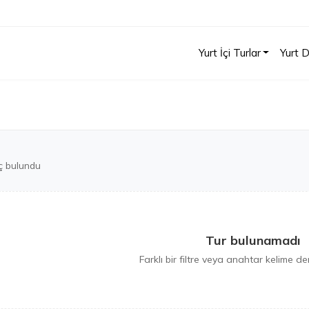
Yurt İçi Turlar
Yurt D
ç bulundu
Tur bulunamadı
Farklı bir filtre veya anahtar kelime den