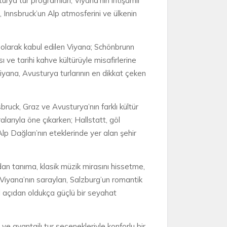
turya tur programları; Viyana’nın ihtişamlı
ı, Innsbruck’un Alp atmosferini ve ülkenin
ri olarak kabul edilen Viyana; Schönbrunn
ve tarihi kahve kültürüyle misafirlerine
 Viyana, Avusturya turlarının en dikkat çeken
sbruck, Graz ve Avusturya’nın farklı kültür
alarıyla öne çıkarken; Hallstatt, göl
Alp Dağları’nın eteklerinde yer alan şehir
dan tanıma, klasik müzik mirasını hissetme,
iyana’nın sarayları, Salzburg’un romantik
el açıdan oldukça güçlü bir seyahat
k ve avantajlı tur seçenekleriyle konforlu bir