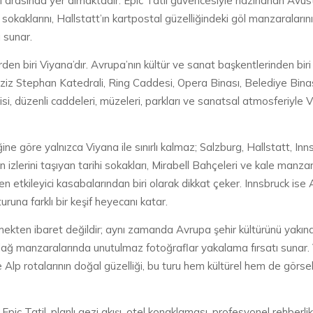
eri arasında yer almaktadır. Epic Tatil güvencesiyle hazırlanan Avus
sokaklarını, Hallstatt’ın kartpostal güzelliğindeki göl manzaraların
 sunar.
rden biri Viyana’dır. Avrupa’nın kültür ve sanat başkentlerinden bi
iz Stephan Katedrali, Ring Caddesi, Opera Binası, Belediye Binası 
risi, düzenli caddeleri, müzeleri, parkları ve sanatsal atmosferiyle
ğine göre yalnızca Viyana ile sınırlı kalmaz; Salzburg, Hallstatt, Inn
n izlerini taşıyan tarihi sokakları, Mirabell Bahçeleri ve kale manzar
n etkileyici kasabalarından biri olarak dikkat çeker. Innsbruck ise 
una farklı bir keşif heyecanı katar.
örmekten ibaret değildir; aynı zamanda Avrupa şehir kültürünü yakın
ağ manzaralarında unutulmaz fotoğraflar yakalama fırsatı sunar. V
ve Alp rotalarının doğal güzelliği, bu turu hem kültürel hem de görs
 Epic Tatil, planlı gezi akışı, otel konaklaması, profesyonel rehberli