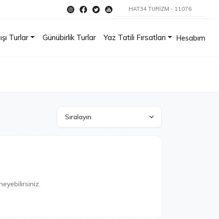
HAT34 TURİZM - 11076
ışı Turlar
Günübirlik Turlar
Yaz Tatili Fırsatları
Hesabım
eyebilirsiniz.