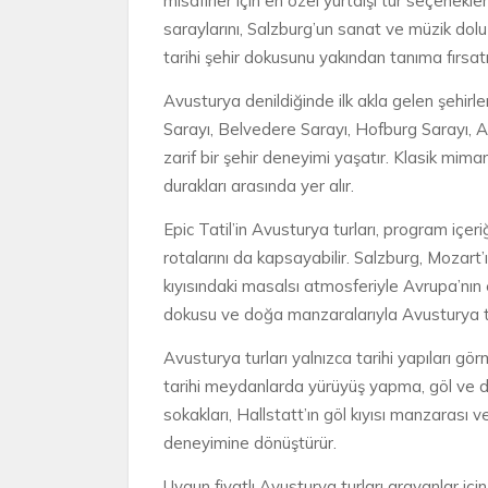
misafirler için en özel yurtdışı tur seçenekl
saraylarını, Salzburg’un sanat ve müzik dolu 
tarihi şehir dokusunu yakından tanıma fırsatı
Avusturya denildiğinde ilk akla gelen şehirle
Sarayı, Belvedere Sarayı, Hofburg Sarayı, Az
zarif bir şehir deneyimi yaşatır. Klasik mima
durakları arasında yer alır.
Epic Tatil’in Avusturya turları, program içeri
rotalarını da kapsayabilir. Salzburg, Mozart’ı
kıyısındaki masalsı atmosferiyle Avrupa’nın e
dokusu ve doğa manzaralarıyla Avusturya tur
Avusturya turları yalnızca tarihi yapıları g
tarihi meydanlarda yürüyüş yapma, göl ve d
sokakları, Hallstatt’ın göl kıyısı manzarası 
deneyimine dönüştürür.
Uygun fiyatlı Avusturya turları arayanlar için