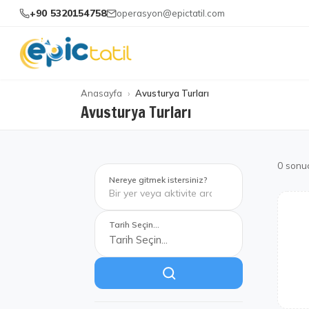
+90 5320154758
operasyon@epictatil.com
Anasayfa
Avusturya Turları
Avusturya Turları
0
sonu
Nereye gitmek istersiniz?
Tarih Seçin...