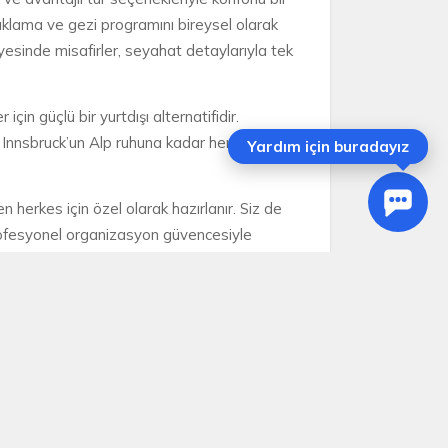
aklama ve gezi programını bireysel olarak
yesinde misafirler, seyahat detaylarıyla tek
in güçlü bir yurtdışı alternatifidir.
Innsbruck’un Alp ruhuna kadar her durak, bu
Yardım için buradayız
en herkes için özel olarak hazırlanır. Siz de
 profesyonel organizasyon güvencesiyle