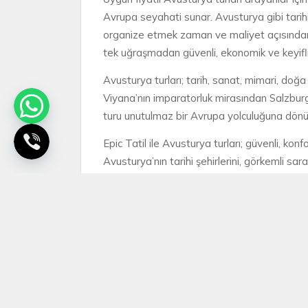
Avrupa seyahati sunar. Avusturya gibi tarih
organize etmek zaman ve maliyet açısından y
tek uğraşmadan güvenli, ekonomik ve keyifli b
Avusturya turları; tarih, sanat, mimari, doğa
Viyana’nın imparatorluk mirasından Salzburg
turu unutulmaz bir Avrupa yolculuğuna dönü
Epic Tatil ile Avusturya turları; güvenli, kon
Avusturya’nın tarihi şehirlerini, görkemli s
keşfedebilir; avantajlı Avusturya tur seçene