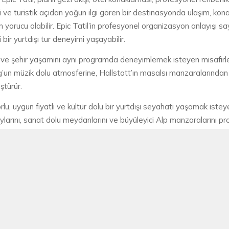
i ve turistik açıdan yoğun ilgi gören bir destinasyonda ulaşım, kon
orucu olabilir. Epic Tatil’in profesyonel organizasyon anlayışı sa
ir yurtdışı tur deneyimi yaşayabilir.
 ve şehir yaşamını aynı programda deneyimlemek isteyen misafirler iç
’un müzik dolu atmosferine, Hallstatt’ın masalsı manzaralarından 
ştürür.
forlu, uygun fiyatlı ve kültür dolu bir yurtdışı seyahati yaşamak istey
araylarını, sanat dolu meydanlarını ve büyüleyici Alp manzaralarını
kleriyle hayalinizdeki Avrupa seyahatine adım atabilirsiniz. ✨
PARTNERLERIMIZ