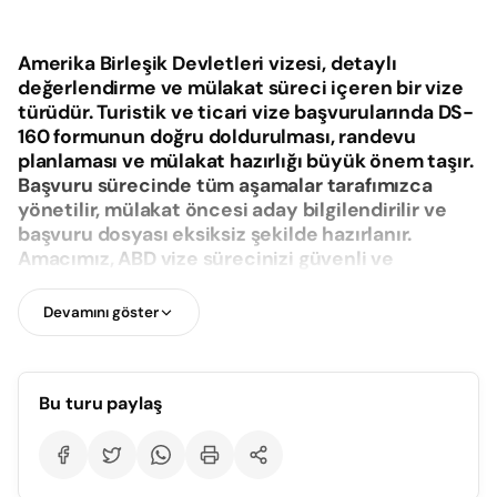
Amerika Birleşik Devletleri vizesi, detaylı
değerlendirme ve mülakat süreci içeren bir vize
türüdür. Turistik ve ticari vize başvurularında DS-
160 formunun doğru doldurulması, randevu
planlaması ve mülakat hazırlığı büyük önem taşır.
Başvuru sürecinde tüm aşamalar tarafımızca
yönetilir, mülakat öncesi aday bilgilendirilir ve
başvuru dosyası eksiksiz şekilde hazırlanır.
Amacımız, ABD vize sürecinizi güvenli ve
kontrollü şekilde tamamlamaktır.
Devamını göster
Bu turu paylaş