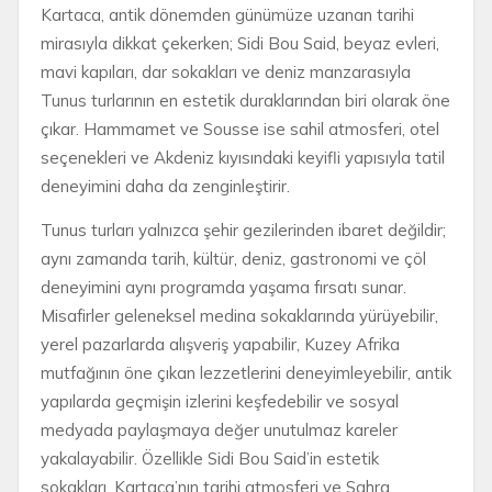
Kartaca, antik dönemden günümüze uzanan tarihi
mirasıyla dikkat çekerken; Sidi Bou Said, beyaz evleri,
mavi kapıları, dar sokakları ve deniz manzarasıyla
Tunus turlarının en estetik duraklarından biri olarak öne
çıkar. Hammamet ve Sousse ise sahil atmosferi, otel
seçenekleri ve Akdeniz kıyısındaki keyifli yapısıyla tatil
deneyimini daha da zenginleştirir.
Tunus turları yalnızca şehir gezilerinden ibaret değildir;
aynı zamanda tarih, kültür, deniz, gastronomi ve çöl
deneyimini aynı programda yaşama fırsatı sunar.
Misafirler geleneksel medina sokaklarında yürüyebilir,
yerel pazarlarda alışveriş yapabilir, Kuzey Afrika
mutfağının öne çıkan lezzetlerini deneyimleyebilir, antik
yapılarda geçmişin izlerini keşfedebilir ve sosyal
medyada paylaşmaya değer unutulmaz kareler
yakalayabilir. Özellikle Sidi Bou Said’in estetik
sokakları, Kartaca’nın tarihi atmosferi ve Sahra