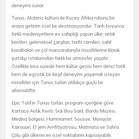
deneyimi sunar.
Tunus, Akdeniz kültürü ile Kuzey Afrika ruhunu bir
araya getiren özel bir destinasyondur. Tarih boyunca
farklı medeniyetlere ev sahipliği yapan ülke; antik
kentleri, geleneksel çarşıları, tarihi camileri, sahil
kasabaları ve çöl manzaralarıyla misafirlerine klasik
yurtdışı rotalarından farklı bir atmosfer yaşatır.
Özellikle kısa sürede hem kültür gezisi hem deniz tatili
hem de egzotik bir keşif deneyimi yaşamak isteyen
misafirler için Tunus turları oldukça güçlü bir
alternatiftir.
Epic Tatil’in Tunus turları, program içeriğine göre
Kartaca Antik Kenti, Sidi Bou Said, Bardo Müzesi,
Medina bölgesi, Hammamet, Sousse, Monastir,
Kairouan, El Jem Amfitiyatrosu, Matmata ve Sahra
Çölü gibi ülkenin en özel noktalarını kapsayabilir.