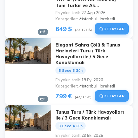
Tüm Turlar ve Ak...
En yakın tarih
27 Ağu 2026
Kategoriler
📍İstanbul Hareketli
649 $
DETAYLAR
(33,121 ₺)
5
Elegant Sahra Çölü & Tunus
Hazineleri Turu / Türk
Havayolları ile / 5 Gece
Konaklamalı
5 Gece 6 Gün
En yakın tarih
19 Eyl 2026
Kategoriler
📍İstanbul Hareketli
799 €
DETAYLAR
(47,185 ₺)
5
Tunus Turu / Türk Havayolları
ile / 3 Gece Konaklamalı
3 Gece 4 Gün
En yakın tarih
29 Eki 2026