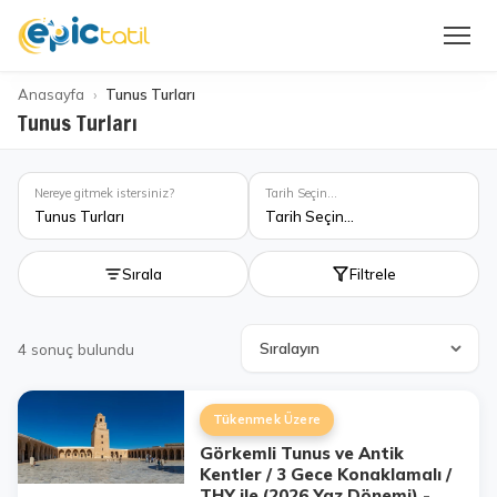
Anasayfa
Tunus Turları
Tunus Turları
Nereye gitmek istersiniz?
Tarih Seçin...
Tunus Turları
Tarih Seçin...
Sırala
Filtrele
4
sonuç bulundu
Tükenmek Üzere
Görkemli Tunus ve Antik
Kentler / 3 Gece Konaklamalı /
THY ile (2026 Yaz Dönemi) -