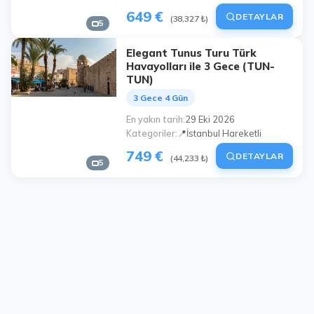
649 €
DETAYLAR
(38,327 ₺)
5
Elegant Tunus Turu Türk
Havayolları ile 3 Gece (TUN-
TUN)
3 Gece 4 Gün
En yakın tarih
29 Eki 2026
Kategoriler
📍İstanbul Hareketli
749 €
DETAYLAR
(44,233 ₺)
5