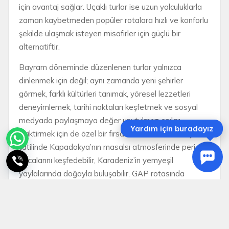
için avantaj sağlar. Uçaklı turlar ise uzun yolculuklarla
zaman kaybetmeden popüler rotalara hızlı ve konforlu
şekilde ulaşmak isteyen misafirler için güçlü bir
alternatiftir.
Bayram döneminde düzenlenen turlar yalnızca
dinlenmek için değil; aynı zamanda yeni şehirler
görmek, farklı kültürleri tanımak, yöresel lezzetleri
deneyimlemek, tarihi noktaları keşfetmek ve sosyal
medyada paylaşmaya değer unutulmaz anılar
Yardım için buradayız
biriktirmek için de özel bir fırsat sunar. Kurban Bayramı
tatilinde Kapadokya’nın masalsı atmosferinde peri
bacalarını keşfedebilir, Karadeniz’in yemyeşil
yaylalarında doğayla buluşabilir, GAP rotasında
Mezopotamya’nın kadim şehirlerini gezebilir veya Ege
ve Akdeniz’in sahil kasabalarında deniz tatilinin keyfini
çıkarabilirsiniz.