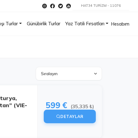
HAT34 TURİZM - 11076
ışı Turlar
Günübirlik Turlar
Yaz Tatili Fırsatları
Hesabım
turya,
599 €
tan” (VIE-
(35,335 ₺)
DETAYLAR