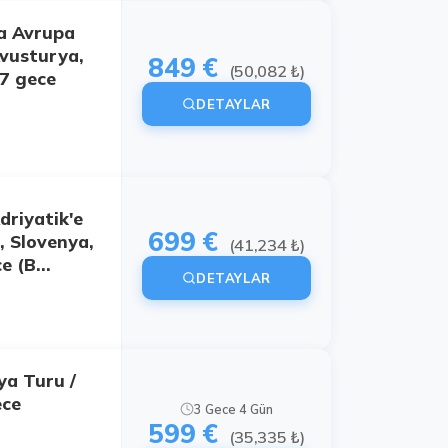
a Avrupa
Avusturya,
849 €
(50,082 ₺)
 7 gece
DETAYLAR
driyatik'e
699 €
, Slovenya,
(41,234 ₺)
e (B...
DETAYLAR
ya Turu /
ece
3 Gece 4 Gün
599 €
(35,335 ₺)