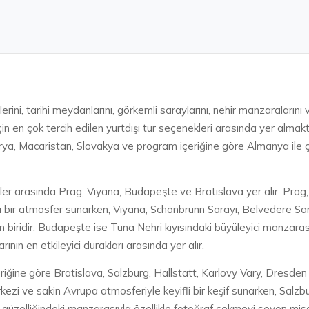
lerini, tarihi meydanlarını, görkemli saraylarını, nehir manzaraların
n en çok tercih edilen yurtdışı tur seçenekleri arasında yer almakt
ya, Macaristan, Slovakya ve program içeriğine göre Almanya ile çe
irler arasında Prag, Viyana, Budapeşte ve Bratislava yer alır. Pra
sı bir atmosfer sunarken, Viyana; Schönbrunn Sarayı, Belvedere Sar
n biridir. Budapeşte ise Tuna Nehri kıyısındaki büyüleyici manzaras
ının en etkileyici durakları arasında yer alır.
çeriğine göre Bratislava, Salzburg, Hallstatt, Karlovy Vary, Dresden
 merkezi ve sakin Avrupa atmosferiyle keyifli bir keşif sunarken, Sa
al güzelliğindeki manzarasıyla özellikle fotoğraf çekmeyi seven misaf