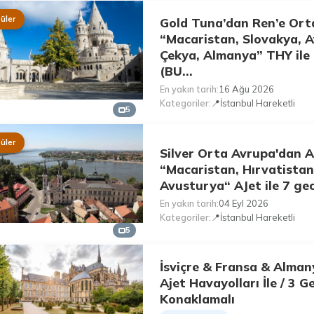
üler
Gold Tuna’dan Ren’e Ort
“Macaristan, Slovakya, 
Çekya, Almanya” THY ile
(BU...
En yakın tarih
16 Ağu 2026
Kategoriler
📍İstanbul Hareketli
5
üler
Silver Orta Avrupa'dan A
“Macaristan, Hırvatistan
Avusturya“ AJet ile 7 gec
En yakın tarih
04 Eyl 2026
Kategoriler
📍İstanbul Hareketli
5
İsviçre & Fransa & Alman
Ajet Havayolları İle / 3 G
Konaklamalı