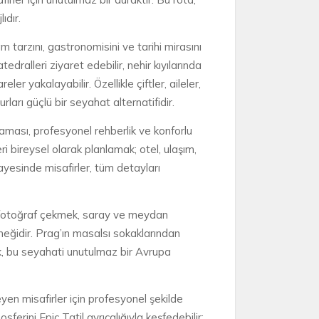
ıdır.
 tarzını, gastronomisini ve tarihi mirasını
dralleri ziyaret edebilir, nehir kıyılarında
 yakalayabilir. Özellikle çiftler, aileler,
arı güçlü bir seyahat alternatifidir.
klaması, profesyonel rehberlik ve konforlu
ri bireysel olarak planlamak; otel, ulaşım,
sayesinde misafirler, tüm detayları
da fotoğraf çekmek, saray ve meydan
neğidir. Prag’ın masalsı sokaklarından
k, bu seyahati unutulmaz bir Avrupa
teyen misafirler için profesyonel şekilde
ferini Epic Tatil ayrıcalığıyla keşfedebilir;