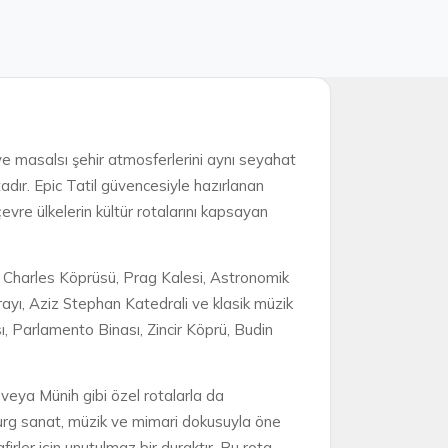
ı ve masalsı şehir atmosferlerini aynı seyahat
adır. Epic Tatil güvencesiyle hazırlanan
vre ülkelerin kültür rotalarını kapsayan
g; Charles Köprüsü, Prag Kalesi, Astronomik
ayı, Aziz Stephan Katedrali ve klasik müzik
ı, Parlamento Binası, Zincir Köprü, Budin
 veya Münih gibi özel rotalarla da
lzburg sanat, müzik ve mimari dokusuyla öne
irler için unutulmaz bir duraktır. Bu rota,