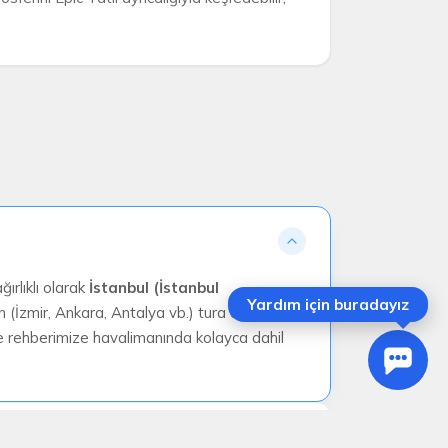
ırlıklı olarak
İstanbul (İstanbul
Yardım için buradayız
n (İzmir, Ankara, Antalya vb.) tura dahil
 ve rehberimize havalimanında kolayca dahil