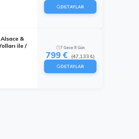
DETAYLAR
 Alsace &
lları ile /
7 Gece 8 Gün
799 €
(47,133 ₺)
DETAYLAR