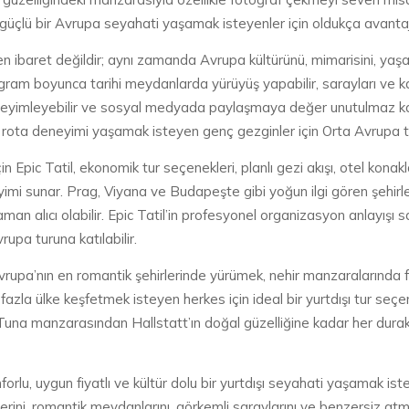
üçlü bir Avrupa seyahati yaşamak isteyenler için oldukça avantajl
en ibaret değildir; aynı zamanda Avrupa kültürünü, mimarisini, yaşam
gram boyunca tarihi meydanlarda yürüyüş yapabilir, sarayları ve kate
eneyimleyebilir ve sosyal medyada paylaşmaya değer unutulmaz kareler
r rota deneyimi yaşamak isteyen genç gezginler için Orta Avrupa turl
in Epic Tatil, ekonomik tur seçenekleri, planlı gezi akışı, otel kona
neyimi sunar. Prag, Viyana ve Budapeşte gibi yoğun ilgi gören şehirle
man alıcı olabilir. Epic Tatil’in profesyonel organizasyon anlayışı 
rupa turuna katılabilir.
, Avrupa’nın en romantik şehirlerinde yürümek, nehir manzaraların
zla ülke keşfetmek isteyen herkes için ideal bir yurtdışı tur seçe
 Tuna manzarasından Hallstatt’ın doğal güzelliğine kadar her dura
onforlu, uygun fiyatlı ve kültür dolu bir yurtdışı seyahati yaşamak is
rlerini, romantik meydanlarını, görkemli saraylarını ve benzersiz atmos