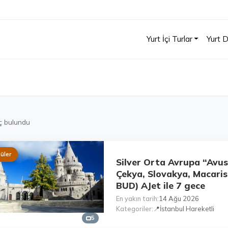
Yurt İçi Turlar
Yurt D
ç bulundu
üler
Silver Orta Avrupa “Avus
Çekya, Slovakya, Macaris
BUD) AJet ile 7 gece
En yakın tarih
14 Ağu 2026
Kategoriler
📍İstanbul Hareketli
5