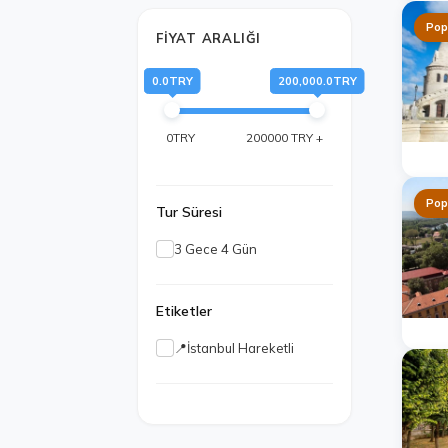
Pop
FIYAT ARALIĞI
0.0TRY
200,000.0TRY
0TRY
200000 TRY +
Pop
Tur Süresi
3 Gece 4 Gün
Etiketler
📍İstanbul Hareketli