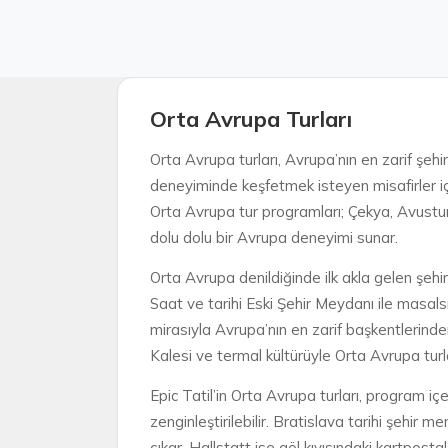
Orta Avrupa Turları
Orta Avrupa turları, Avrupa’nın en zarif şehir
deneyiminde keşfetmek isteyen misafirler içi
Orta Avrupa tur programları; Çekya, Avustur
dolu dolu bir Avrupa deneyimi sunar.
Orta Avrupa denildiğinde ilk akla gelen şeh
Saat ve tarihi Eski Şehir Meydanı ile masal
mirasıyla Avrupa’nın en zarif başkentlerinde
Kalesi ve termal kültürüyle Orta Avrupa turlar
Epic Tatil’in Orta Avrupa turları, program i
zenginleştirilebilir. Bratislava tarihi şehir
çıkar. Hallstatt ise göl kıyısındaki kartpost