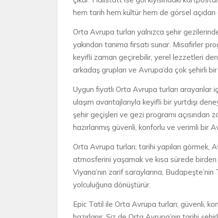
hem tarih hem kültür hem de görsel açıdan g
Orta Avrupa turları yalnızca şehir gezilerind
yakından tanıma fırsatı sunar. Misafirler pro
keyifli zaman geçirebilir, yerel lezzetleri d
arkadaş grupları ve Avrupa’da çok şehirli bi
Uygun fiyatlı Orta Avrupa turları arayanlar iç
ulaşım avantajlarıyla keyifli bir yurtdışı de
şehir geçişleri ve gezi programı açısından za
hazırlanmış güvenli, konforlu ve verimli bir Av
Orta Avrupa turları; tarihi yapıları görmek
atmosferini yaşamak ve kısa sürede birden fa
Viyana’nın zarif saraylarına, Budapeşte’nin
yolculuğuna dönüştürür.
Epic Tatil ile Orta Avrupa turları; güvenli, k
hazırlanır. Siz de Orta Avrupa’nın tarihi şehi