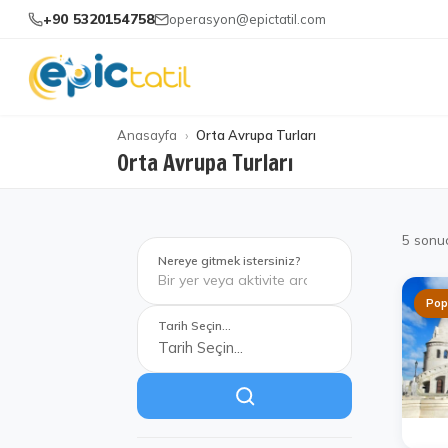
+90 5320154758
operasyon@epictatil.com
Anasayfa
Orta Avrupa Turları
Orta Avrupa Turları
5
sonu
Nereye gitmek istersiniz?
Pop
Tarih Seçin...