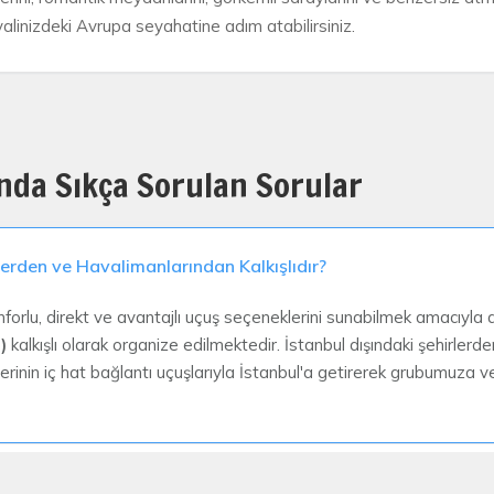
alinizdeki Avrupa seyahatine adım atabilirsiniz.
nda Sıkça Sorulan Sorular
llerden ve Havalimanlarından Kalkışlıdır?
forlu, direkt ve avantajlı uçuş seçeneklerini sunabilmek amacıyla ağ
)
kalkışlı olarak organize edilmektedir. İstanbul dışındaki şehirlerde
tlerinin iç hat bağlantı uçuşlarıyla İstanbul'a getirerek grubumuza
Mu ve Vize Süreci Nasıl Yürütülüyor?