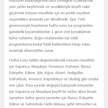
hayatının kalabalığından kısa süreliğine uzaklaşmak,
yeni yerler keşfetmek ve sevdikleriyle keyifli vakit
geçirmek isteyen misafirler için en pratik seyahat
seçenekleri arasında yer almaktadır. Epic Tatil
güvencesiyle hazırlanan hafta sonu tur programları;
günübirlik kaçamaklardan 1 gece otel konaklamalı
kültür turlarına, doğa rotalarından kar tatili
programlarına kadar farklı beklentilere hitap eden
avantajlı alternatifler sunar.
Hafta sonu tatilini değerlendirmek isteyen misafirler
için Sapanca, Maşukiye, Ormanya, Kartepe, Bursa,
Eskişehir, Edirne, Şile, Ağva, Abant, Yedigöller,
Safranbolu, Amasra, Kapadokya ve Uludağ gibi rotalar
öne çıkar. Kısa sürede doğayla buluşmak isteyenler
için Sapanca ve Maşukiye keyifli bir nefes alma fırsatı
sunarken; kültür gezisi sevenler için Bursa, Eskişehir,
Edirne ve Safranbolu tarihi dokusu, şehir atmosferi ve