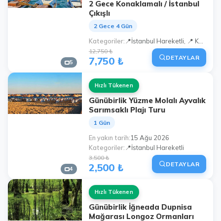
2 Gece Konaklamalı / İstanbul
Çıkışlı
2 Gece 4 Gün
Kategoriler
📍İstanbul Hareketli, 📍 Kocaeli Hareketli (Çayırova, Gebze Center)
12,750 ₺
DETAYLAR
7,750 ₺
5
Hızlı Tükenen
Günübirlik Yüzme Molalı Ayvalık
Sarımsaklı Plajı Turu
1 Gün
En yakın tarih
15 Ağu 2026
Kategoriler
📍İstanbul Hareketli
3,500 ₺
DETAYLAR
2,500 ₺
4
Hızlı Tükenen
Günübirlik İğneada Dupnisa
Mağarası Longoz Ormanları