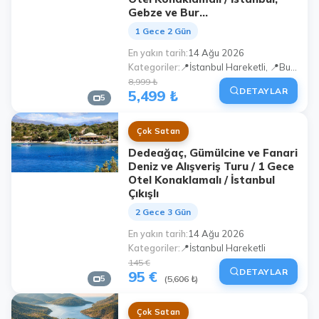
Gebze ve Bur...
1 Gece 2 Gün
En yakın tarih
14 Ağu 2026
Kategoriler
📍İstanbul Hareketli, 📍Bursa Hareketli, 📍 Kocaeli Hareketli (Çayırova, Gebze Center)
8,999 ₺
DETAYLAR
5,499 ₺
5
Çok Satan
Dedeağaç, Gümülcine ve Fanari
Deniz ve Alışveriş Turu / 1 Gece
Otel Konaklamalı / İstanbul
Çıkışlı
2 Gece 3 Gün
En yakın tarih
14 Ağu 2026
Kategoriler
📍İstanbul Hareketli
145 €
DETAYLAR
95 €
5
(5,606 ₺)
Çok Satan