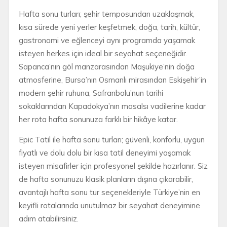
Hafta sonu turları; şehir temposundan uzaklaşmak,
kısa sürede yeni yerler keşfetmek, doğa, tarih, kültür,
gastronomi ve eğlenceyi aynı programda yaşamak
isteyen herkes için ideal bir seyahat seçeneğidir.
Sapanca’nın göl manzarasından Maşukiye’nin doğa
atmosferine, Bursa’nın Osmanlı mirasından Eskişehir’in
modern şehir ruhuna, Safranbolu’nun tarihi
sokaklarından Kapadokya’nın masalsı vadilerine kadar
her rota hafta sonunuza farklı bir hikâye katar.
Epic Tatil ile hafta sonu turları; güvenli, konforlu, uygun
fiyatlı ve dolu dolu bir kısa tatil deneyimi yaşamak
isteyen misafirler için profesyonel şekilde hazırlanır. Siz
de hafta sonunuzu klasik planların dışına çıkarabilir,
avantajlı hafta sonu tur seçenekleriyle Türkiye’nin en
keyifli rotalarında unutulmaz bir seyahat deneyimine
adım atabilirsiniz.