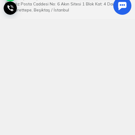
Yıldız Posta Caddesi No: 6 Akın Sitesi 1 Blok Kat: 4 Daire: 8
Gayrettepe, Beşiktaş / İstanbul
Hakkımızda
Paket Tur Sözleşmesi
İptal İade Güvence Paketi
Gizlilik Sözleşmesi
Sıkça Sorulan Sorular
İletişim
Tur Takvimi
11076
HAT34 TURİZM - 11076
Bültene Kayıt Ol