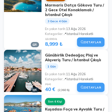
Marmaris Datça Gökova Turu /
2 Gece Otel Konaklamalı /
İstanbul Çıkışlı
3 Gece 4 Gün
En yakın tarih
13 Ağu 2026
Kategoriler
📍İstanbul Hareketli
13,999 ₺
DETAYLAR
8,999 ₺
5
Günübirlik Dedeağaç Plaj ve
Alışveriş Turu / İstanbul Çıkışlı
1 Gün
En yakın tarih
11 Ağu 2026
Kategoriler
📍İstanbul Hareketli
70 €
DETAYLAR
40 €
5
(2,360 ₺)
Son 6 Kişi
Kuşadası Foça ve Ayvalık Turu /