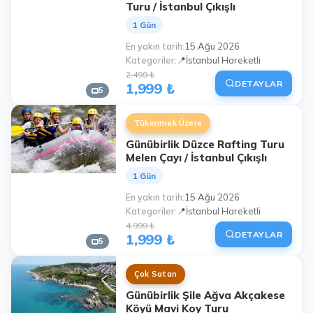
Turu / İstanbul Çıkışlı
1 Gün
En yakın tarih
15 Ağu 2026
Kategoriler
📍İstanbul Hareketli
2,499 ₺
DETAYLAR
1,999 ₺
5
Tükenmek Üzere
Günübirlik Düzce Rafting Turu
Melen Çayı / İstanbul Çıkışlı
1 Gün
En yakın tarih
15 Ağu 2026
Kategoriler
📍İstanbul Hareketli
4,999 ₺
DETAYLAR
1,999 ₺
5
Çok Satan
Günübirlik Şile Ağva Akçakese
Köyü Mavi Koy Turu