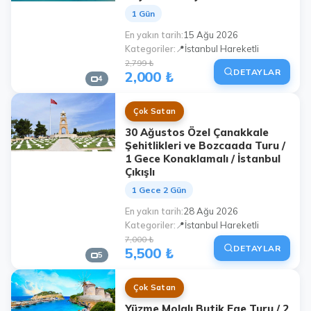
1 Gün
En yakın tarih
15 Ağu 2026
Kategoriler
📍İstanbul Hareketli
2,799 ₺
DETAYLAR
2,000 ₺
4
Çok Satan
30 Ağustos Özel Çanakkale
Şehitlikleri ve Bozcaada Turu /
1 Gece Konaklamalı / İstanbul
Çıkışlı
1 Gece 2 Gün
En yakın tarih
28 Ağu 2026
Kategoriler
📍İstanbul Hareketli
7,000 ₺
DETAYLAR
5,500 ₺
5
Çok Satan
Yüzme Molalı Butik Ege Turu / 2