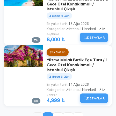
Gece Otel Konaklamalı /
İstanbul Çıkışlı
3 Gece 4 Gün
En yakın tarih
13 Ağu 2026
Kategoriler
📍İstanbul Hareketli, 📍 İzmit Hareketli, 📍Bursa Hareketli
10,999 ₺
DETAYLAR
8,000 ₺
5
Çok Satan
Yüzme Molalı Butik Ege Turu / 1
Gece Otel Konaklamalı /
İstanbul Çıkışlı
2 Gece 3 Gün
En yakın tarih
14 Ağu 2026
Kategoriler
📍İstanbul Hareketli, 📍 İzmit Hareketli, 📍Bursa Hareketli
7,999 ₺
DETAYLAR
4,999 ₺
5