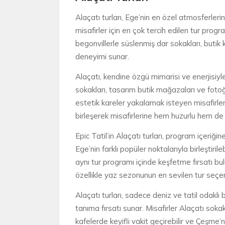
Alaçatı turları, Ege’nin en özel atmosferler
misafirler için en çok tercih edilen tur prog
begonvillerle süslenmiş dar sokakları, butik 
deneyimi sunar.
Alaçatı, kendine özgü mimarisi ve enerjisiyle 
sokakları, tasarım butik mağazaları ve foto
estetik kareler yakalamak isteyen misafirler
birleşerek misafirlerine hem huzurlu hem de 
Epic Tatil’in Alaçatı turları, program içeriği
Ege’nin farklı popüler noktalarıyla birleştirile
aynı tur programı içinde keşfetme fırsatı bulu
özellikle yaz sezonunun en sevilen tur seçene
Alaçatı turları, sadece deniz ve tatil odakl
tanıma fırsatı sunar. Misafirler Alaçatı soka
kafelerde keyifli vakit geçirebilir ve Çeşme’ni