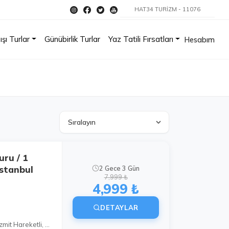
HAT34 TURİZM - 11076
ışı Turlar
Günübirlik Turlar
Yaz Tatili Fırsatları
Hesabım
uru / 1
İstanbul
2 Gece 3 Gün
7,999 ₺
4,999 ₺
DETAYLAR
📍İstanbul Hareketli, 📍 İzmit Hareketli, 📍Bursa Hareketli