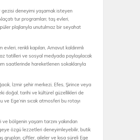
tür gezisi deneyimi yaşamak isteyen
laçatı tur programları; taş evleri,
opüler plajlarıyla unutulmaz bir seyahat
evleri, renkli kapıları, Arnavut kaldırımlı
az tatilleri ve sosyal medyada paylaşılacak
kşam saatlerinde hareketlenen sokaklarıyla
ğacık, İzmir şehir merkezi, Efes, Şirince veya
ki doğal, tarihi ve kültürel güzellikleri de
uhu ve Ege’nin sıcak atmosferi bu rotayı
eri ve bölgenin yaşam tarzını yakından
lgeye özgü lezzetleri deneyimleyebilir, butik
grupları, çiftler, aileler ve kısa süreli Ege