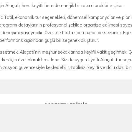
 Alaçatı, hem keyifli hem de enerjik bir rota olarak öne çıkar.
Epic Tatil, ekonomik tur seçenekleri, dönemsel kampanyalar ve planlı 
programı detaylarının profesyonel şekilde organize edilmesi sayesin
eneyimi yaşayabilir. Özellikle hafta sonu turları ve sezonluk Ege 
t-performans açısından güçlü bir seçenek oluşturur.
nu hissetmek, Alaçatı’nın meşhur sokaklarında keyifli vakit geçirme
kes için özel olarak hazırlanır. Siz de uygun fiyatlı Alaçatı tur seç
zasyon güvencesiyle keşfedebilir, tatilinizi keyifli ve dolu dolu bi
PARTNERLERIMIZ