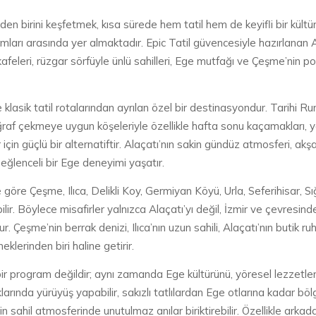
inden birini keşfetmek, kısa sürede hem tatil hem de keyifli bir kül
ramları arasında yer almaktadır. Epic Tatil güvencesiyle hazırlanan A
kafeleri, rüzgar sörfüyle ünlü sahilleri, Ege mutfağı ve Çeşme’nin p
klasik tatil rotalarından ayrılan özel bir destinasyondur. Tarihi Rum 
ğraf çekmeye uygun köşeleriyle özellikle hafta sonu kaçamakları, y
 için güçlü bir alternatiftir. Alaçatı’nın sakin gündüz atmosferi, a
eğlenceli bir Ege deneyimi yaşatır.
ne göre Çeşme, Ilıca, Delikli Koy, Germiyan Köyü, Urla, Seferihisar, Sı
bilir. Böylece misafirler yalnızca Alaçatı’yı değil, İzmir ve çevresinde
r. Çeşme’nin berrak denizi, Ilıca’nın uzun sahili, Alaçatı’nın butik r
klerinden biri haline getirir.
ı bir program değildir; aynı zamanda Ege kültürünü, yöresel lezzetl
klarında yürüyüş yapabilir, sakızlı tatlılardan Ege otlarına kadar bö
n sahil atmosferinde unutulmaz anılar biriktirebilir. Özellikle arkadaş 