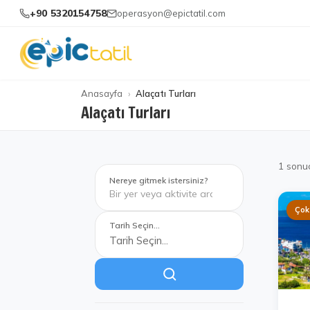
+90 5320154758
operasyon@epictatil.com
Anasayfa
Alaçatı Turları
Alaçatı Turları
1
sonu
Nereye gitmek istersiniz?
Çok
Tarih Seçin...