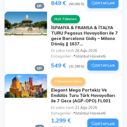
849 €
DETAYLAR
(50,082 ₺)
5
Hızlı Tükenen
İSPANYA & FRANSA & İTALYA
TURU Pegasus Havayolları ile 7
gece Barcelona Gidiş – Milano
Dönüş || 1637...
En yakın tarih
26 Ağu 2026
Kategoriler
📍İstanbul Hareketli
549 €
DETAYLAR
(32,385 ₺)
5
Tükenmek Üzere
Elegant Mega Portekiz Ve
Endülüs Turu Türk Havayolları
ile 7 Gece (AGP-OPO) FL001
En yakın tarih
21 Ağu 2026
Kategoriler
📍İstanbul Hareketli
1,299 €
DETAYLAR