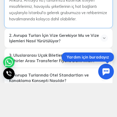
Ankara, Antalya vb.) turlarımıza katılmak isteyen
misafirlerimiz, havayolu şirketlerinin iç hat bağlantı
uçuşlarıyla İstanbul'a gelerek grubumuza ve rehberimize
havalimanında kolayca dahil olabilirler.
2. Avrupa Turları İçin Vize Gerekiyor Mu ve Vize
İşlemleri Nasıl Yürütülüyor?
3. Uluslararası Uçak Biletleri ve Avrupa İçi
Yardım için buradayız
Şehirler Arası Transferler Fiyata Dahil Midir?
Schengen Vizesi
İstanbul
4. Avrupa Turlarında Otel Standartları ve
çıkışlı gidiş-dönüş uluslararası uçak biletleri,
Konaklama Konsepti Nasıldır?
havalimanı vergileri ve standart bagaj hakları
tamamen dahildir.
5. Programda Belirtilen Ekstra Turlar Nasıl
Organize Ediliyor ve Katılım Zorunlu Mu?
Oda-Kahvaltı