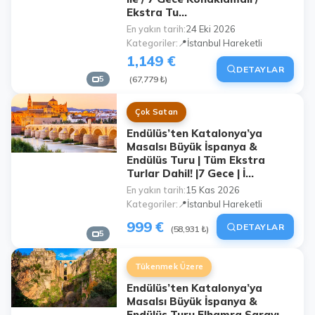
Ekstra Tu...
En yakın tarih
24 Eki 2026
Kategoriler
📍İstanbul Hareketli
1,149 €
DETAYLAR
5
(67,779 ₺)
Çok Satan
Endülüs’ten Katalonya’ya
Masalsı Büyük İspanya &
Endülüs Turu | Tüm Ekstra
Turlar Dahil! |7 Gece | İ...
En yakın tarih
15 Kas 2026
Kategoriler
📍İstanbul Hareketli
999 €
DETAYLAR
(58,931 ₺)
5
Tükenmek Üzere
Endülüs’ten Katalonya’ya
Masalsı Büyük İspanya &
Endülüs Turu Elhamra Sarayı