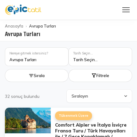
Anasayfa
Avrupa Turları
Avrupa Turları
Nereye gitmek istersiniz?
Tarih Seçin...
Avrupa Turları
Tarih Seçin...
Sırala
Filtrele
32
sonuç bulundu
Tükenmek Üzere
Comfort Alpler ve İtalya İsviçre
Fransa Turu / Türk Havayolları
ile / 7 Gece Konaklamalı /