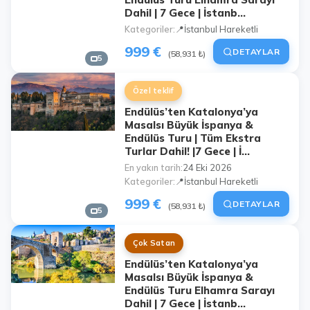
Dahil | 7 Gece | İstanb...
Kategoriler
📍İstanbul Hareketli
999 €
DETAYLAR
(58,931 ₺)
5
Özel teklif
Endülüs’ten Katalonya’ya
Masalsı Büyük İspanya &
Endülüs Turu | Tüm Ekstra
Turlar Dahil! |7 Gece | İ...
En yakın tarih
24 Eki 2026
Kategoriler
📍İstanbul Hareketli
999 €
DETAYLAR
(58,931 ₺)
5
Çok Satan
Endülüs’ten Katalonya’ya
Masalsı Büyük İspanya &
Endülüs Turu Elhamra Sarayı
Dahil | 7 Gece | İstanb...