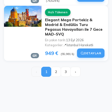
5
(76,628 ₺)
Hızlı Tükenen
Elegant Mega Portekiz &
Madrid & Endülüs Turu
Pegasus Havayolları ile 7 Gece
MAD-SVQ
En yakın tarih
13 Eyl 2026
Kategoriler
📍İstanbul Hareketli
949 €
DETAYLAR
(55,981 ₺)
5
‹
1
2
3
›