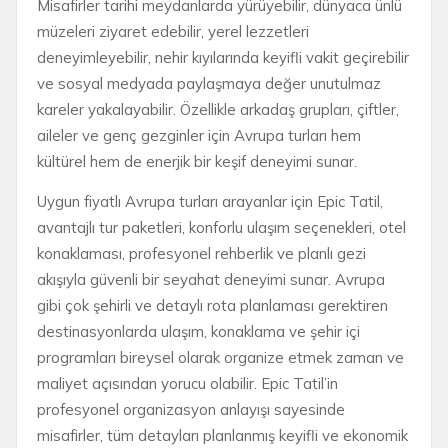
Misafirler tarihi meydanlarda yürüyebilir, dünyaca ünlü
müzeleri ziyaret edebilir, yerel lezzetleri
deneyimleyebilir, nehir kıyılarında keyifli vakit geçirebilir
ve sosyal medyada paylaşmaya değer unutulmaz
kareler yakalayabilir. Özellikle arkadaş grupları, çiftler,
aileler ve genç gezginler için Avrupa turları hem
kültürel hem de enerjik bir keşif deneyimi sunar.
Uygun fiyatlı Avrupa turları arayanlar için Epic Tatil,
avantajlı tur paketleri, konforlu ulaşım seçenekleri, otel
konaklaması, profesyonel rehberlik ve planlı gezi
akışıyla güvenli bir seyahat deneyimi sunar. Avrupa
gibi çok şehirli ve detaylı rota planlaması gerektiren
destinasyonlarda ulaşım, konaklama ve şehir içi
programları bireysel olarak organize etmek zaman ve
maliyet açısından yorucu olabilir. Epic Tatil’in
profesyonel organizasyon anlayışı sayesinde
misafirler, tüm detayları planlanmış keyifli ve ekonomik