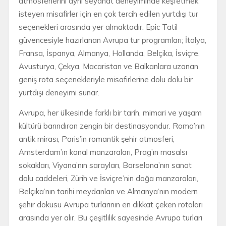
atmosferlerini aynı seyahat deneyiminde keşfetmek
isteyen misafirler için en çok tercih edilen yurtdışı tur
seçenekleri arasında yer almaktadır. Epic Tatil
güvencesiyle hazırlanan Avrupa tur programları; İtalya,
Fransa, İspanya, Almanya, Hollanda, Belçika, İsviçre,
Avusturya, Çekya, Macaristan ve Balkanlara uzanan
geniş rota seçenekleriyle misafirlerine dolu dolu bir
yurtdışı deneyimi sunar.
Avrupa, her ülkesinde farklı bir tarih, mimari ve yaşam
kültürü barındıran zengin bir destinasyondur. Roma’nın
antik mirası, Paris’in romantik şehir atmosferi,
Amsterdam’ın kanal manzaraları, Prag’ın masalsı
sokakları, Viyana’nın sarayları, Barselona’nın sanat
dolu caddeleri, Zürih ve İsviçre’nin doğa manzaraları,
Belçika’nın tarihi meydanları ve Almanya’nın modern
şehir dokusu Avrupa turlarının en dikkat çeken rotaları
arasında yer alır. Bu çeşitlilik sayesinde Avrupa turları