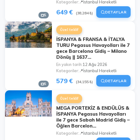
Kategoriler
📍İstanbul Hareketli
649 €
DETAYLAR
(38,284 ₺)
5
Özel teklif
İSPANYA & FRANSA & İTALYA
TURU Pegasus Havayolları ile 7
gece Barcelona Gidiş – Milano
Dönüş || 1637...
En yakın tarih
12 Ağu 2026
Kategoriler
📍İstanbul Hareketli
579 €
DETAYLAR
(34,155 ₺)
5
Özel teklif
MEGA PORTEKİZ & ENDÜLÜS &
İSPANYA Pegasus Havayolları
ile 7 gece Sabah Madrid Gidiş –
Öğlen Barcelon...
Kategoriler
📍İstanbul Hareketli