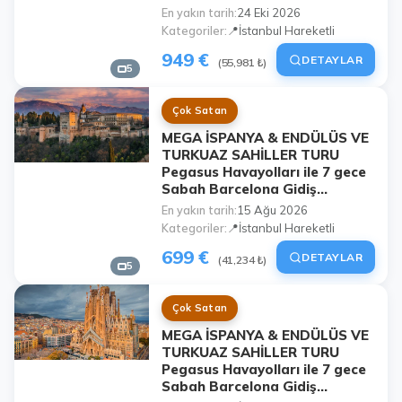
En yakın tarih
24 Eki 2026
Kategoriler
📍İstanbul Hareketli
949 €
DETAYLAR
(55,981 ₺)
5
Çok Satan
MEGA İSPANYA & ENDÜLÜS VE
TURKUAZ SAHİLLER TURU
Pegasus Havayolları ile 7 gece
Sabah Barcelona Gidiş...
En yakın tarih
15 Ağu 2026
Kategoriler
📍İstanbul Hareketli
699 €
DETAYLAR
(41,234 ₺)
5
Çok Satan
MEGA İSPANYA & ENDÜLÜS VE
TURKUAZ SAHİLLER TURU
Pegasus Havayolları ile 7 gece
Sabah Barcelona Gidiş...