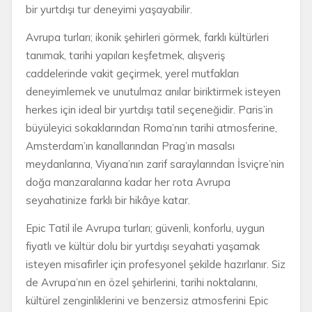
bir yurtdışı tur deneyimi yaşayabilir.
Avrupa turları; ikonik şehirleri görmek, farklı kültürleri
tanımak, tarihi yapıları keşfetmek, alışveriş
caddelerinde vakit geçirmek, yerel mutfakları
deneyimlemek ve unutulmaz anılar biriktirmek isteyen
herkes için ideal bir yurtdışı tatil seçeneğidir. Paris’in
büyüleyici sokaklarından Roma’nın tarihi atmosferine,
Amsterdam’ın kanallarından Prag’ın masalsı
meydanlarına, Viyana’nın zarif saraylarından İsviçre’nin
doğa manzaralarına kadar her rota Avrupa
seyahatinize farklı bir hikâye katar.
Epic Tatil ile Avrupa turları; güvenli, konforlu, uygun
fiyatlı ve kültür dolu bir yurtdışı seyahati yaşamak
isteyen misafirler için profesyonel şekilde hazırlanır. Siz
de Avrupa’nın en özel şehirlerini, tarihi noktalarını,
kültürel zenginliklerini ve benzersiz atmosferini Epic