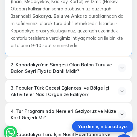
(İncirli, Mecidiyeköy, Kadıköy, Kartal) ve İzmit (Halkevi,
Otogar) kalkışından sonra otobüsümüz güzergah
üzerindeki
Sakarya, Bolu ve Ankara
duraklarından da
misafirlerimizi alarak tura dahil etmektedir. İstanbul-
Kapadokya arası yolculuğumuz, güzergah üzerindeki
konforlu tesislerde verdiğimiz ihtiyaç molaları ile birlikte
ortalama 9-10 saat sürmektedir.
2. Kapadokya’nın Simgesi Olan Balon Turu ve
Balon Seyri Fiyata Dahil Midir?
3. Popüler Türk Gecesi Eğlencesi ve Bölge İçi
Aktiviteler Nasıl Organize Ediliyor?
4. Tur Programında Nereleri Geziyoruz ve Müze
Kapadokya Türk Gecesi
Kart Geçerli Mi?
Yardım için buradayız
ATV Safari
5. Kapadokya Turu İçin Nasıl Hazırlanmalı ve