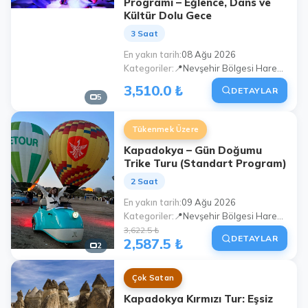
Programı – Eğlence, Dans ve
Kültür Dolu Gece
3 Saat
En yakın tarih
08 Ağu 2026
Kategoriler
📍Nevşehir Bölgesi Hareketli Program
3,510.0 ₺
DETAYLAR
5
Tükenmek Üzere
Kapadokya – Gün Doğumu
Trike Turu (Standart Program)
2 Saat
En yakın tarih
09 Ağu 2026
Kategoriler
📍Nevşehir Bölgesi Hareketli Program
3,622.5 ₺
DETAYLAR
2,587.5 ₺
2
Çok Satan
Kapadokya Kırmızı Tur: Eşsiz