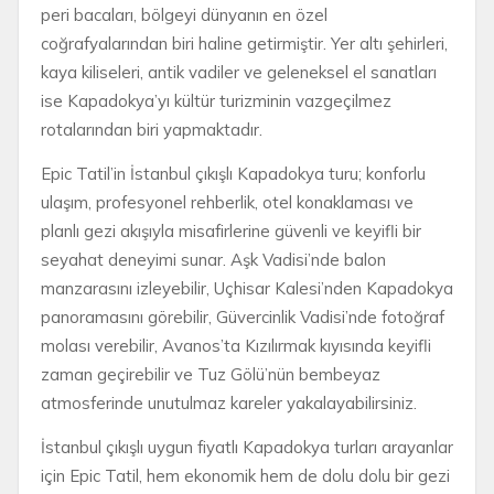
peri bacaları, bölgeyi dünyanın en özel
coğrafyalarından biri haline getirmiştir. Yer altı şehirleri,
kaya kiliseleri, antik vadiler ve geleneksel el sanatları
ise Kapadokya’yı kültür turizminin vazgeçilmez
rotalarından biri yapmaktadır.
Epic Tatil’in İstanbul çıkışlı Kapadokya turu; konforlu
ulaşım, profesyonel rehberlik, otel konaklaması ve
planlı gezi akışıyla misafirlerine güvenli ve keyifli bir
seyahat deneyimi sunar. Aşk Vadisi’nde balon
manzarasını izleyebilir, Uçhisar Kalesi’nden Kapadokya
panoramasını görebilir, Güvercinlik Vadisi’nde fotoğraf
molası verebilir, Avanos’ta Kızılırmak kıyısında keyifli
zaman geçirebilir ve Tuz Gölü’nün bembeyaz
atmosferinde unutulmaz kareler yakalayabilirsiniz.
İstanbul çıkışlı uygun fiyatlı Kapadokya turları arayanlar
için Epic Tatil, hem ekonomik hem de dolu dolu bir gezi