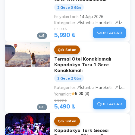
2 Gece 3 Gün
En yakın tarih
14 Ağu 2026
Kategoriler
📍İstanbul Hareketli, 📍 İzmit Hareketli, 📍Sakarya Hareketli
6,990 ₺
DETAYLAR
5,990 ₺
5
Çok Satan
Termal Otel Konaklamalı
Kapadokya Turu 1 Gece
Konaklamalı
1 Gece 2 Gün
Kategoriler
📍İstanbul Hareketli, 📍 İzmit Hareketli, 📍Sakarya Hareketli
5.00 (3)
Yorumlar
6,990 ₺
DETAYLAR
5,490 ₺
5
Çok Satan
Kapadokya Türk Gecesi