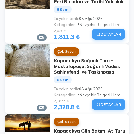
Peri Bacaları ve Tarihi Yolculuk
8 Saat
En yakın tarih
08 Ağu 2026
Kategoriler
📍Nevşehir Bölgesi Hareketli Program
2,070 ₺
DETAYLAR
1,811.3 ₺
5
Çok Satan
Kapadokya Soğanlı Turu –
Mustafapaşa, Soğanlı Vadisi,
Şahinefendi ve Taşkınpaşa
8 Saat
En yakın tarih
08 Ağu 2026
Kategoriler
📍Nevşehir Bölgesi Hareketli Program
2,587.5 ₺
DETAYLAR
2,328.8 ₺
5
Çok Satan
Kapadokya Gün Batımı At Turu