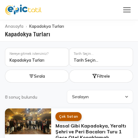
Anasayfa
Kapadokya Turları
Kapadokya Turları
Nereye gitmek istersiniz?
Tarih Seçin...
Kapadokya Turları
Tarih Seçin...
Sırala
Filtrele
8
sonuç bulundu
Çok Satan
Masal Gibi Kapadokya, Yeraltı
Şehri ve Peri Bacaları Turu 1
Gece Otel Konaklamalı