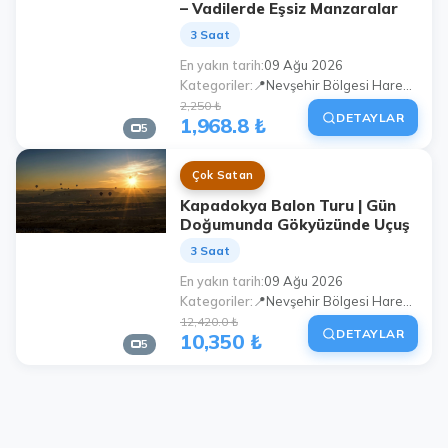
– Vadilerde Eşsiz Manzaralar
3 Saat
En yakın tarih
09 Ağu 2026
Kategoriler
📍Nevşehir Bölgesi Hareketli Program
2,250 ₺
DETAYLAR
1,968.8 ₺
5
Çok Satan
Kapadokya Balon Turu | Gün
Doğumunda Gökyüzünde Uçuş
3 Saat
En yakın tarih
09 Ağu 2026
Kategoriler
📍Nevşehir Bölgesi Hareketli Program
12,420.0 ₺
DETAYLAR
10,350 ₺
5