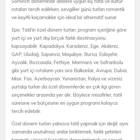
Sömestr döneminde ailelere uygun kış tatili ve kültür
rotaları tercih edilirken, sevgililer günü turları romantik
ve keyifli kaçamaklar için ideal bir alternatif sunar.
Epic Tatil’in özel dönem turları, program içeriğine göre
yurt içi ve yurt dışı birçok farklı destinasyonu
kapsayabilir. Kapadokya, Karadeniz, Ege, Akdeniz,
GAP, Uludağ, Sapanca, Maşukiye, Bursa, Eskişehir,
Ayvalık, Bozcaada, Fethiye, Marmaris ve Safranbolu
gibi yurt içi rotaların yanı sıra Balkanlar, Avrupa, Dubai,
Mısır, Fas, Azerbaycan, Yunanistan, İtalya ve vizesiz
yurtdışı turları da özel dönemlerde en çok ilgi gören
seçenekler arasında yer alır. Böylece misafirler, tatil
süresine ve bütçesine en uygun programı kolayca
tercih edebilir.
Özel dönem turları yalnızca tatil yapmak için değil; aynı
zamanda unutulmaz anılar biriktirmek, farklı şehirleri
tanımak, yöresel lezzetleri deneyimlemek ve sosyal