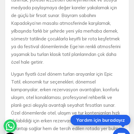
medyada paylaşmaya değer kareler yakalamak için
de güçlü bir fırsat sunar. Bayram sabahını
Kapadokya’nın masalsı atmosferinde karşılamak,
yılbaşında farklı bir şehirde yeni yıla merhaba demek,
sömestr tatilinde çocuklarla keyifli bir rota keşfetmek
ya da festival dönemlerinde Ege’nin renkli atmosferini
yaşamak bu turları klasik tatil planlarından çok daha
özel hale getirir.
Uygun fiyatlı özel dönem turları arayanlar için Epic
Tatil, ekonomik tur seçenekleri, dönemsel
kampanyalar, erken rezervasyon avantajları, konforlu
ulaşım, otel konaklaması, profesyonel rehberlik ve
planlı gezi akışıyla avantajlı seyahat fırsatları sunar.
Özel dönemlerde otel, ulaşım ve tur kontenjanları hızlı
Yardım için buradayız
dolabildiği için erken rezervasyon yapmak hem fiyat
avantajı sağlar hem de tercih edilen rotada yer bulma