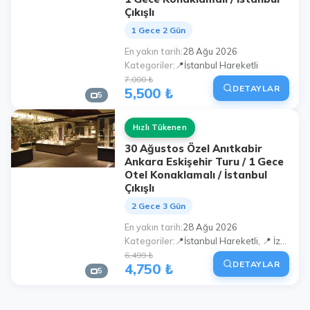
Çıkışlı
1 Gece 2 Gün
En yakın tarih
28 Ağu 2026
Kategoriler
📍İstanbul Hareketli
7,000 ₺
DETAYLAR
5,500 ₺
5
Hızlı Tükenen
30 Ağustos Özel Anıtkabir
Ankara Eskişehir Turu / 1 Gece
Otel Konaklamalı / İstanbul
Çıkışlı
2 Gece 3 Gün
En yakın tarih
28 Ağu 2026
Kategoriler
📍İstanbul Hareketli, 📍 İzmit Hareketli, 📍 Kocaeli Hareketli (Çayırova, Gebze Center)
6,499 ₺
DETAYLAR
4,750 ₺
5