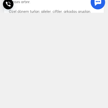
şansını artırır.
Özel dönem turları; aileler, çiftler, arkadaş grupları,
kültür gezisi sevenler, kısa tatil planı yapanlar ve yılın
özel günlerini farklı bir deneyimle değerlendirmek
isteyen herkes için ideal bir seçenektir. İster bayram
tatilinde dolu dolu bir kültür turu, ister yılbaşında keyifli
bir kaçamak, ister sömestr döneminde ailece
planlanmış bir tatil, ister festival dönemlerinde renkli
ve enerjik bir rota arıyor olun; Epic Tatil’in özel dönem
programları farklı beklentilere hitap eden seçenekler
sunar.
Epic Tatil ile özel dönem turları; güvenli, konforlu, uygun
fiyatlı ve profesyonel şekilde planlanmış bir seyahat
deneyimi yaşamak isteyen misafirler için özenle
hazırlanır. Siz de yılın en özel zamanlarını klasik
planların dışına çıkarabilir, avantajlı özel dönem tur