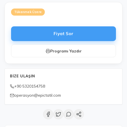
Tükenmek Üzere
Fiyat Sor
Programı Yazdır
BIZE ULAŞIN
+90 5320154758
operasyon@epictatil.com