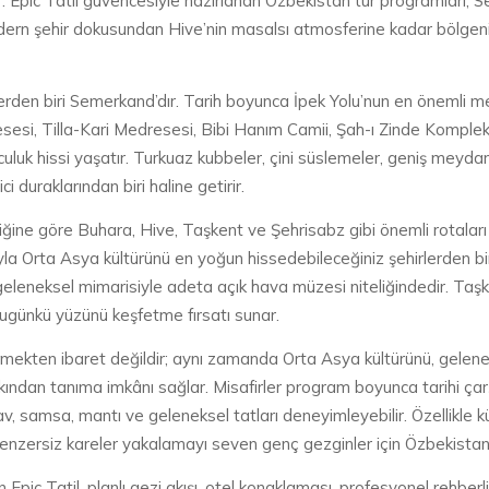
dır. Epic Tatil güvencesiyle hazırlanan Özbekistan tur programları
odern şehir dokusundan Hive’nin masalsı atmosferine kadar bölgeni
rlerden biri Semerkand’dır. Tarih boyunca İpek Yolu’nun en önemli 
esi, Tilla-Kari Medresesi, Bibi Hanım Camii, Şah-ı Zinde Kompleks
uluk hissi yaşatır. Turkuaz kubbeler, çini süslemeler, geniş meydan
i duraklarından biri haline getirir.
riğine göre Buhara, Hive, Taşkent ve Şehrisabz gibi önemli rotaları
ıyla Orta Asya kültürünü en yoğun hissedebileceğiniz şehirlerden biridi
geleneksel mimarisiyle adeta açık hava müzesi niteliğindedir. Taşk
ugünkü yüzünü keşfetme fırsatı sunar.
örmekten ibaret değildir; aynı zamanda Orta Asya kültürünü, geleneks
kından tanıma imkânı sağlar. Misafirler program boyunca tarihi çarş
lav, samsa, mantı ve geleneksel tatları deneyimleyebilir. Özellikle kü
ersiz kareler yakalamayı seven genç gezginler için Özbekistan ol
n Epic Tatil, planlı gezi akışı, otel konaklaması, profesyonel rehberl