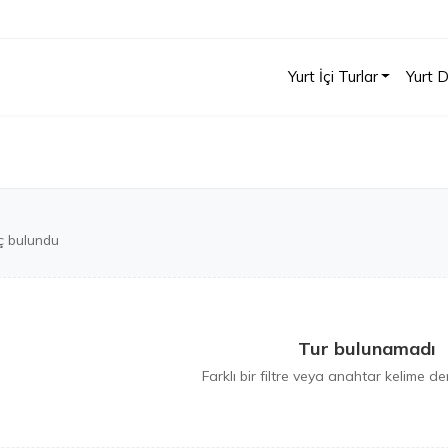
Yurt İçi Turlar
Yurt D
ç bulundu
Tur bulunamadı
Farklı bir filtre veya anahtar kelime den