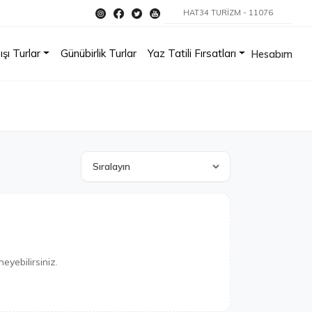
HAT34 TURİZM - 11076
ışı Turlar
Günübirlik Turlar
Yaz Tatili Fırsatları
Hesabım
eyebilirsiniz.