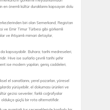
; Semerkand’ın görkemli meydanlarından
n en önemli kültür duraklarını kapsayan dolu
merkezlerinden biri olan Semerkand; Registan
i ve Emir Timur Türbesi gibi görkemli
lar ve ihtişamlı mimari detaylar,
 da kapsayabilir. Buhara; tarihi medreseleri,
r. Hive ise surlarla çevrili tarihi şehir
ent ise modern yapıları, geniş caddeleri,
el el sanatlarını, yerel pazarları, yöresel
ılarda yürüyebilir, el dokuması ürünleri ve
ltür gezisi sevenler, farklı coğrafyalar
dukça güçlü bir rota alternatifidir.
ik ve avantajlı tur seçenekleriyle konforlu bir