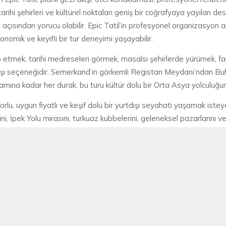
rihi şehirleri ve kültürel noktaları geniş bir coğrafyaya yayılan 
çısından yorucu olabilir. Epic Tatil’in profesyonel organizasyon a
nomik ve keyifli bir tur deneyimi yaşayabilir.
kip etmek, tarihi medreseleri görmek, masalsı şehirlerde yürümek, far
dışı seçeneğidir. Semerkand’ın görkemli Registan Meydanı’ndan Buhara
ına kadar her durak, bu turu kültür dolu bir Orta Asya yolculuğu
nforlu, uygun fiyatlı ve keşif dolu bir yurtdışı seyahati yaşamak iste
erini, İpek Yolu mirasını, turkuaz kubbelerini, geleneksel pazarlarını
stan tur seçenekleriyle unutulmaz bir seyahat deneyimine adım atabil
PARTNERLERIMIZ