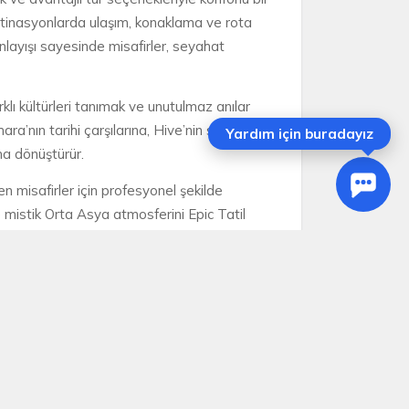
destinasyonlarda ulaşım, konaklama ve rota
nlayışı sayesinde misafirler, seyahat
klı kültürleri tanımak ve unutulmaz anılar
’nın tarihi çarşılarına, Hive’nin sur içi
Yardım için buradayız
na dönüştürür.
yen misafirler için profesyonel şekilde
 ve mistik Orta Asya atmosferini Epic Tatil
irsiniz.