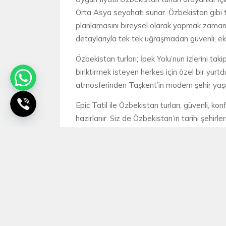
Orta Asya seyahati sunar. Özbekistan gibi ta
planlamasını bireysel olarak yapmak zaman a
detaylarıyla tek tek uğraşmadan güvenli, eko
Özbekistan turları; İpek Yolu’nun izlerini ta
biriktirmek isteyen herkes için özel bir yurt
atmosferinden Taşkent’in modern şehir yaşam
Epic Tatil ile Özbekistan turları; güvenli, ko
hazırlanır. Siz de Özbekistan’ın tarihi şehirl
ayrıcalığıyla keşfedebilir; avantajlı Özbeki