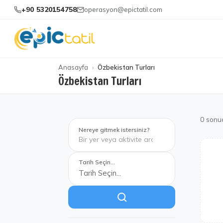
+90 5320154758
operasyon@epictatil.com
Anasayfa
Özbekistan Turları
Özbekistan Turları
0
sonu
Nereye gitmek istersiniz?
Tarih Seçin...