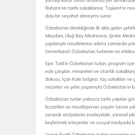
yurtdışı kültür turları arasında yer almakta
Buhara’nın tarihi sokaklarına, Taşkent’in m
dolu bir seyahat deneyimi sunar.
Özbekistan denildiğinde ilk akla gelen şehi
Meydanı, Uluğ Bey Medresesi, Şirdar Medres
yapılarıyla misafirlerine adeta zamanda yolc
Semerkand’ı Özbekistan turlarının en etkileyic
Epic Tatil’in Özbekistan turları, program içe
eski çarşıları, minareleri ve otantik sokaklar
dokusu, İçan Kale bölgesi, taş sokakları ve 
müzeleri ve şehir yaşamıyla Özbekistan’ın b
Özbekistan turları yalnızca tarihi yapıları g
lezzetleri ve misafirperver yaşam tarzını ya
seramik atölyelerini inceleyebilir, yöresel pi
keşfetmek isteyenler ve sosyal medyada benz
Uygun fiyatlı Özbekistan turları arayanlar içi