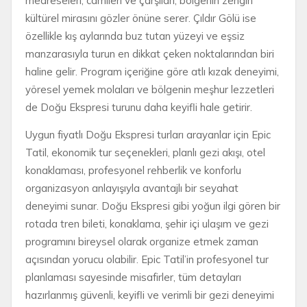
medreseleri, camileri ve çarşıları, bölgenin zengin
kültürel mirasını gözler önüne serer. Çıldır Gölü ise
özellikle kış aylarında buz tutan yüzeyi ve eşsiz
manzarasıyla turun en dikkat çeken noktalarından biri
haline gelir. Program içeriğine göre atlı kızak deneyimi,
yöresel yemek molaları ve bölgenin meşhur lezzetleri
de Doğu Ekspresi turunu daha keyifli hale getirir.
Uygun fiyatlı Doğu Ekspresi turları arayanlar için Epic
Tatil, ekonomik tur seçenekleri, planlı gezi akışı, otel
konaklaması, profesyonel rehberlik ve konforlu
organizasyon anlayışıyla avantajlı bir seyahat
deneyimi sunar. Doğu Ekspresi gibi yoğun ilgi gören bir
rotada tren bileti, konaklama, şehir içi ulaşım ve gezi
programını bireysel olarak organize etmek zaman
açısından yorucu olabilir. Epic Tatil’in profesyonel tur
planlaması sayesinde misafirler, tüm detayları
hazırlanmış güvenli, keyifli ve verimli bir gezi deneyimi