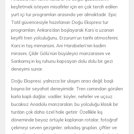
keşfetmek isteyen misafirler için en çok tercih edilen
yurt içi tur programları arasında yer almaktadır. Epic
Tatil güvencesiyle hazırlanan Doğu Ekspresi tur
programları; Ankara’dan başlayarak Kars’a uzanan
keyifli tren yolculuğunu, Erzurum’un tarihi atmosferini,
Kars’ın taş mimarisini, Ani Harabeleri’nin kadim
mirasını, Çıldır Gölü’nün büyüleyici manzarasını ve
Sarıkamış’ın kış ruhunu kapsayan dolu dolu bir gezi
deneyimi sunar.
Doğu Ekspresi, yalnızca bir ulaşım aracı değil; başlı
başına bir seyahat deneyimidir. Tren camından görülen
karla kaplı dağlar, vadiler, köyler, nehirler ve uçsuz
bucaksız Anadolu manzaraları, bu yolculuğu klasik bir
turdan çok daha özel hale getirir. Özellikle kış
döneminde beyaz örtüyle kaplanan rotalar, fotoğraf
çekmeyi seven gezginler, arkadaş grupları, çiftler ve