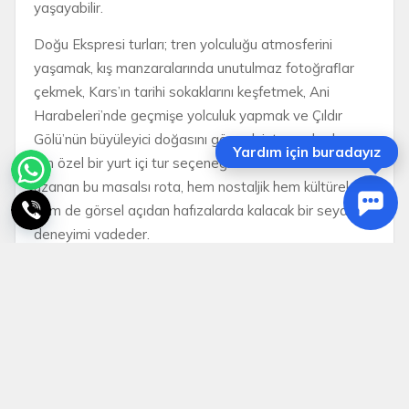
yaşayabilir.
Doğu Ekspresi turları; tren yolculuğu atmosferini
yaşamak, kış manzaralarında unutulmaz fotoğraflar
çekmek, Kars’ın tarihi sokaklarını keşfetmek, Ani
Harabeleri’nde geçmişe yolculuk yapmak ve Çıldır
Gölü’nün büyüleyici doğasını görmek isteyen herkes
Yardım için buradayız
için özel bir yurt içi tur seçeneğidir. Ankara’dan Kars’a
uzanan bu masalsı rota, hem nostaljik hem kültürel
hem de görsel açıdan hafızalarda kalacak bir seyahat
deneyimi vadeder.
Epic Tatil ile Doğu Ekspresi turları; güvenli, konforlu,
uygun fiyatlı ve keşif dolu bir yurt içi seyahat deneyimi
yaşamak isteyen misafirler için profesyonel şekilde
hazırlanır. Siz de Doğu Anadolu’nun karla kaplı
manzaralarını, tarihi şehirlerini, yöresel lezzetlerini ve
unutulmaz tren yolculuğu atmosferini Epic Tatil