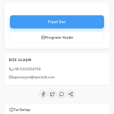
Fiyat Sor
Programı Yazdır
BIZE ULAŞIN
+90 5320154758
operasyon@epictatil.com
Tur Detayı