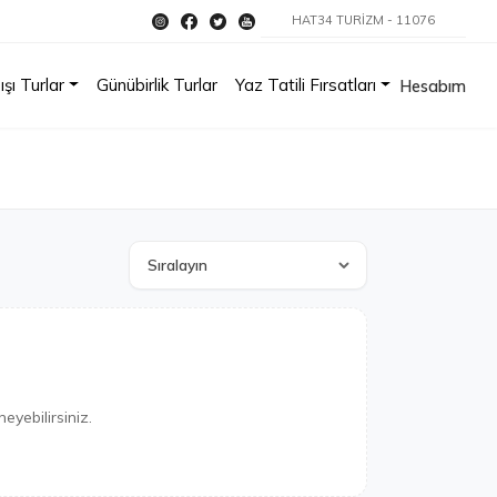
HAT34 TURİZM - 11076
ışı Turlar
Günübirlik Turlar
Yaz Tatili Fırsatları
Hesabım
eyebilirsiniz.