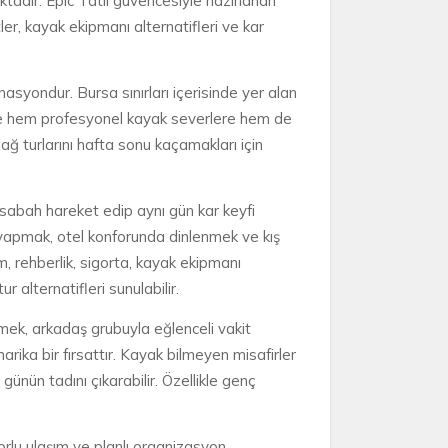
aktadır. Epic Tatil güvencesiyle hazırlanan
tler, kayak ekipmanı alternatifleri ve kar
nasyondur. Bursa sınırları içerisinde yer alan
eriyle hem profesyonel kayak severlere hem de
udağ turlarını hafta sonu kaçamakları için
ı, sabah hareket edip aynı gün kar keyfi
 yapmak, otel konforunda dinlenmek ve kış
ım, rehberlik, sigorta, kayak ekipmanı
r alternatifleri sunulabilir.
mek, arkadaş grubuyla eğlenceli vakit
rika bir fırsattır. Kayak bilmeyen misafirler
günün tadını çıkarabilir. Özellikle genç
orlu ulaşım ve planlı organizasyon