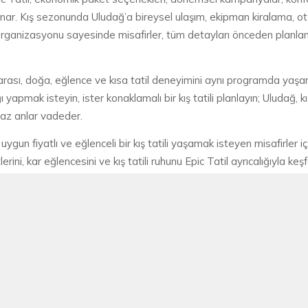
fi sunar. Kış sezonunda Uludağ’a bireysel ulaşım, ekipman kiralama, 
r organizasyonu sayesinde misafirler, tüm detayları önceden planlanm
ası, doğa, eğlence ve kısa tatil deneyimini aynı programda yaşamak
ı yapmak isteyin, ister konaklamalı bir kış tatili planlayın; Uludağ,
lmaz anlar vadeder.
u, uygun fiyatlı ve eğlenceli bir kış tatili yaşamak isteyen misafirler 
ni, kar eğlencesini ve kış tatili ruhunu Epic Tatil ayrıcalığıyla keş
PARTNERLERIMIZ