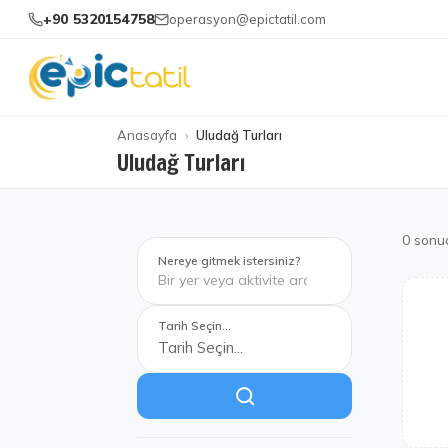
+90 5320154758
operasyon@epictatil.com
Anasayfa
Uludağ Turları
Uludağ Turları
0
sonu
Nereye gitmek istersiniz?
Tarih Seçin...