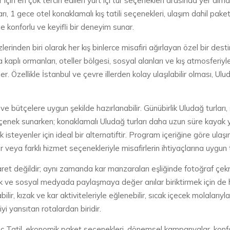
 için en çok tercih edilen yurt içi tur seçenekleri arasında yer alm
rı, 1 gece otel konaklamalı kış tatili seçenekleri, ulaşım dahil pake
e konforlu ve keyifli bir deneyim sunar.
rinden biri olarak her kış binlerce misafiri ağırlayan özel bir desti
arla kaplı ormanları, oteller bölgesi, sosyal alanları ve kış atmosf
der. Özellikle İstanbul ve çevre illerden kolay ulaşılabilir olması, Ul
ere ve bütçelere uygun şekilde hazırlanabilir. Günübirlik Uludağ turlar
seçenek sunarken; konaklamalı Uludağ turları daha uzun süre kayak
 isteyenler için ideal bir alternatiftir. Program içeriğine göre ulaş
 veya farklı hizmet seçenekleriyle misafirlerin ihtiyaçlarına uygun tu
ret değildir; aynı zamanda kar manzaraları eşliğinde fotoğraf çek
mek ve sosyal medyada paylaşmaya değer anılar biriktirmek için de ha
r, kızak ve kar aktiviteleriyle eğlenebilir, sıcak içecek molalarıyla 
iyi yansıtan rotalardan biridir.
Epic Tatil, ekonomik paket seçenekleri, dönemsel kampanyalar, konf