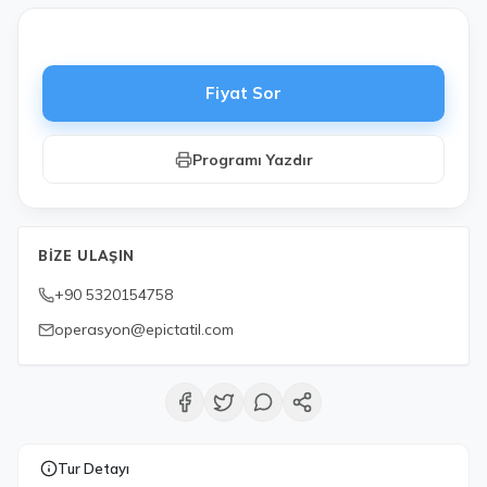
Fiyat Sor
Programı Yazdır
BIZE ULAŞIN
+90 5320154758
operasyon@epictatil.com
Tur Detayı