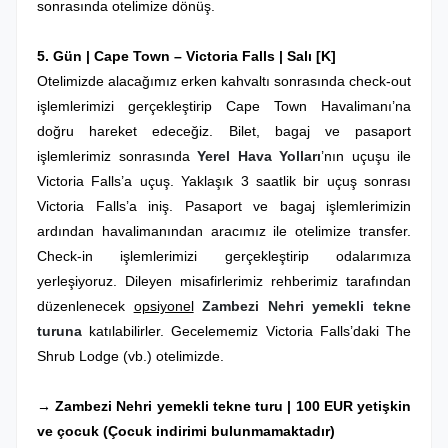
sonrasında otelimize dönüş.
5. Gün |
Cape Town
– Victoria Falls
| Salı
[K]
Otelimizde alacağımız erken kahvaltı sonrasında check-out
işlemlerimizi gerçekleştirip Cape Town Havalimanı’na
doğru hareket edeceğiz. Bilet, bagaj ve pasaport
işlemlerimiz sonrasında
Yerel Hava Yolları
’nın uçuşu ile
Victoria Falls’a uçuş.
Yaklaşık 3 saatlik bir uçuş sonrası
Victoria Falls’a iniş
. Pasaport ve bagaj işlemlerimizin
ardından havalimanından aracımız ile otelimize transfer.
Check-in işlemlerimizi gerçekleştirip odalarımıza
yerleşiyoruz.
Dileyen misafirlerimiz rehberimiz tarafından
düzenlenecek
opsiyonel
Zambezi Nehri yemekli tekne
turuna
katılabilirler.
Gecelememiz Victoria Falls’daki The
Shrub Lodge (vb.) otelimizde.
→ Zambezi Nehri yemekli tekne turu | 100 EUR yetişkin
ve çocuk (Çocuk indirimi bulunmamaktadır)