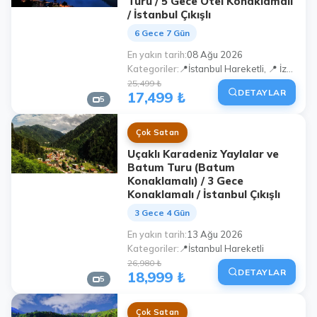
Turu / 5 Gece Otel Konaklamalı
/ İstanbul Çıkışlı
6 Gece 7 Gün
En yakın tarih
08 Ağu 2026
Kategoriler
📍İstanbul Hareketli, 📍 İzmit Hareketli, 📍Sakarya Hareketli
25,499 ₺
DETAYLAR
17,499 ₺
5
Çok Satan
Uçaklı Karadeniz Yaylalar ve
Batum Turu (Batum
Konaklamalı) / 3 Gece
Konaklamalı / İstanbul Çıkışlı
3 Gece 4 Gün
En yakın tarih
13 Ağu 2026
Kategoriler
📍İstanbul Hareketli
26,980 ₺
DETAYLAR
18,999 ₺
5
Çok Satan