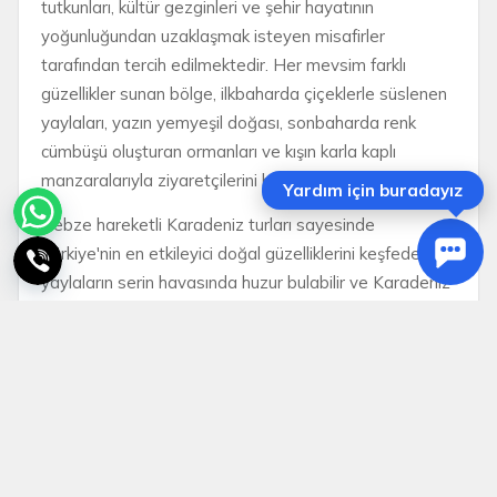
tutkunları, kültür gezginleri ve şehir hayatının
yoğunluğundan uzaklaşmak isteyen misafirler
tarafından tercih edilmektedir. Her mevsim farklı
güzellikler sunan bölge, ilkbaharda çiçeklerle süslenen
yaylaları, yazın yemyeşil doğası, sonbaharda renk
cümbüşü oluşturan ormanları ve kışın karla kaplı
manzaralarıyla ziyaretçilerini büyülemektedir.
Yardım için buradayız
Gebze hareketli Karadeniz turları sayesinde
Türkiye'nin en etkileyici doğal güzelliklerini keşfedebilir,
yaylaların serin havasında huzur bulabilir ve Karadeniz
kültürünü yakından tanıyabilirsiniz. Epic Tatil
güvencesiyle hazırlanan avantajlı Karadeniz tur
programlarımızla unutulmaz bir seyahat deneyimi
sizleri bekliyor.