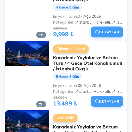
4 Gece 5 Gün
En yakın tarih
07 Ağu 2026
Kategoriler
📍İstanbul Hareketli, 📍 İzmit Hareketli, 📍Sakarya Hareketli
14,999 ₺
DETAYLAR
9,999 ₺
5
Tükenmek Üzere
Karadeniz Yaylalar ve Batum
Turu / 4 Gece Otel Konaklamalı
/ İstanbul Çıkışlı
5 Gece 6 Gün
En yakın tarih
09 Ağu 2026
Kategoriler
📍İstanbul Hareketli, 📍 İzmit Hareketli, 📍Sakarya Hareketli
18,999 ₺
DETAYLAR
13,499 ₺
5
Özel teklif
Karadeniz Yaylalar ve Batum