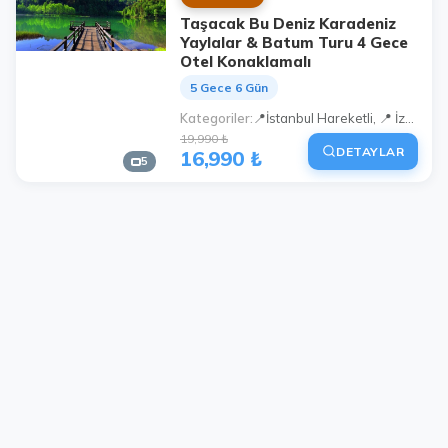
Taşacak Bu Deniz Karadeniz
Yaylalar & Batum Turu 4 Gece
Otel Konaklamalı
5 Gece 6 Gün
Kategoriler
📍İstanbul Hareketli, 📍 İzmit Hareketli, 📍Sakarya Hareketli
19,990 ₺
DETAYLAR
16,990 ₺
5