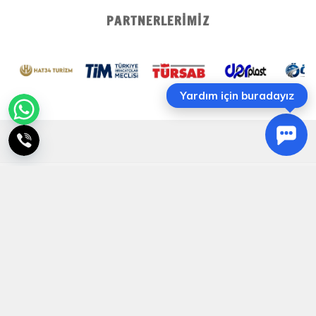
PARTNERLERIMIZ
Yardım için buradayız
+90 5320154758
operasyon@epictatil.com
Yıldız Posta Caddesi No: 6 Akın Sitesi 1 Blok Kat: 4 Daire: 8
Gayrettepe, Beşiktaş / İstanbul