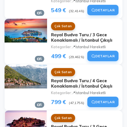
Kategoriler
📍İstanbul Hareketli
549 €
DETAYLAR
(32,414 ₺)
5
Çok Satan
Royal Budva Turu / 3 Gece
Konaklamalı / İstanbul Çıkışlı
Kategoriler
📍İstanbul Hareketli
499 €
DETAYLAR
(29,462 ₺)
5
Çok Satan
Royal Budva Turu / 4 Gece
Konaklamalı / İstanbul Çıkışlı
Kategoriler
📍İstanbul Hareketli
799 €
DETAYLAR
(47,175 ₺)
5
Çok Satan
Royal Budva Turu / 3 Gece