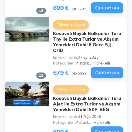
699 €
DETAYLAR
(41,270 ₺)
5
Tükenmek Üzere
Kosovalı Büyük Balkanlar Turu
Thy ile Extra Turlar ve Akşam
Yemekleri Dahil 6 Gece SJJ-
OHD
En yakın tarih
07 Eyl 2026
Kategoriler
📍İstanbul Hareketli
679 €
DETAYLAR
(40,090 ₺)
5
Tükenmek Üzere
Kosovalı Büyük Balkanlar Turu
AJet ile Extra Turlar ve Akşam
Yemekleri Dahil SKP-BEG
En yakın tarih
31 Ağu 2026
Kategoriler
📍İstanbul Hareketli
699 €
DETAYLAR