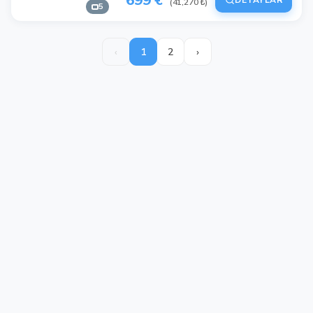
(41,270 ₺)
5
‹
1
2
›