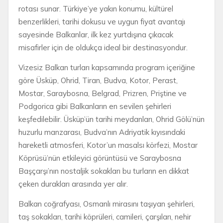
rotası sunar. Türkiye’ye yakın konumu, kültürel
benzerlikleri, tarihi dokusu ve uygun fiyat avantajı
sayesinde Balkanlar, ilk kez yurtdışına çıkacak
misafirler için de oldukça ideal bir destinasyondur.
Vizesiz Balkan turları kapsamında program içeriğine
göre Üsküp, Ohrid, Tiran, Budva, Kotor, Perast,
Mostar, Saraybosna, Belgrad, Prizren, Priştine ve
Podgorica gibi Balkanların en sevilen şehirleri
keşfedilebilir. Üsküp’ün tarihi meydanları, Ohrid Gölü’nün
huzurlu manzarası, Budva’nın Adriyatik kıyısındaki
hareketli atmosferi, Kotor’un masalsı körfezi, Mostar
Köprüsü’nün etkileyici görüntüsü ve Saraybosna
Başçarşı’nın nostaljik sokakları bu turların en dikkat
çeken durakları arasında yer alır.
Balkan coğrafyası, Osmanlı mirasını taşıyan şehirleri,
taş sokakları, tarihi köprüleri, camileri, çarşıları, nehir