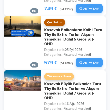
Kategoriler
📍İstanbul Hareketli
749 €
DETAYLAR
(44,223 ₺)
5
Çok Satan
Kosovalı Balkanların Kalbi Turu
Thy ile Extra Turlar Akşam
Yemekleri Dahil 5 Gece SJJ-
OHD
En yakın tarih
05 Eyl 2026
Kategoriler
📍İstanbul Hareketli
579 €
DETAYLAR
(34,185 ₺)
5
Tükenmek Üzere
Kosovalı Büyük Balkanlar Turu
Thy ile Extra Turlar ve Akşam
Yemekleri Dahil 7 Gece SJJ-
OHD
En yakın tarih
16 Ağu 2026
Kategoriler
📍İstanbul Hareketli