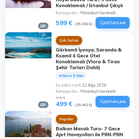
Konaklamalı / İstanbul Çıkışlı
Kategoriler
📍İstanbul Hareketli
599 €
DETAYLAR
(35,366 ₺)
5
Çok Satan
Görkemli İyonya; Saranda &
Ksamil 4 Gece Otel
Konaklamalı (Vlora & Tiran
Şehir Turları Dahil)
4 Gece 5 Gün
En yakın tarih
12 Ağu 2026
Kategoriler
📍İstanbul Hareketli
699 €
DETAYLAR
499 €
5
(29,462 ₺)
Popüler
Balkan Masalı Turu- 7 Gece
Ajet Havayolları ile PRN-PRN