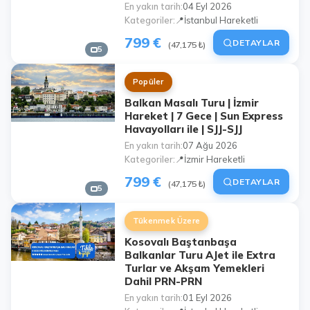
En yakın tarih
04 Eyl 2026
Kategoriler
📍İstanbul Hareketli
799 €
DETAYLAR
(47,175 ₺)
5
Popüler
Balkan Masalı Turu | İzmir
Hareket | 7 Gece | Sun Express
Havayolları ile | SJJ-SJJ
En yakın tarih
07 Ağu 2026
Kategoriler
📍İzmir Hareketli
799 €
DETAYLAR
(47,175 ₺)
5
Tükenmek Üzere
Kosovalı Baştanbaşa
Balkanlar Turu AJet ile Extra
Turlar ve Akşam Yemekleri
Dahil PRN-PRN
En yakın tarih
01 Eyl 2026