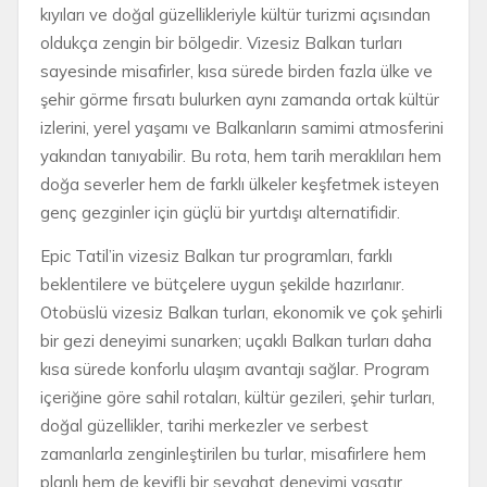
kıyıları ve doğal güzellikleriyle kültür turizmi açısından
oldukça zengin bir bölgedir. Vizesiz Balkan turları
sayesinde misafirler, kısa sürede birden fazla ülke ve
şehir görme fırsatı bulurken aynı zamanda ortak kültür
izlerini, yerel yaşamı ve Balkanların samimi atmosferini
yakından tanıyabilir. Bu rota, hem tarih meraklıları hem
doğa severler hem de farklı ülkeler keşfetmek isteyen
genç gezginler için güçlü bir yurtdışı alternatifidir.
Epic Tatil’in vizesiz Balkan tur programları, farklı
beklentilere ve bütçelere uygun şekilde hazırlanır.
Otobüslü vizesiz Balkan turları, ekonomik ve çok şehirli
bir gezi deneyimi sunarken; uçaklı Balkan turları daha
kısa sürede konforlu ulaşım avantajı sağlar. Program
içeriğine göre sahil rotaları, kültür gezileri, şehir turları,
doğal güzellikler, tarihi merkezler ve serbest
zamanlarla zenginleştirilen bu turlar, misafirlere hem
planlı hem de keyifli bir seyahat deneyimi yaşatır.