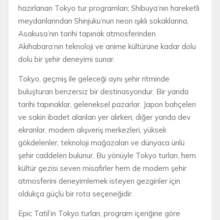
hazırlanan Tokyo tur programları; Shibuya’nın hareketli
meydanlarından Shinjuku’nun neon ışıklı sokaklarına,
Asakusa’nın tarihi tapınak atmosferinden
Akihabara’nın teknoloji ve anime kültürüne kadar dolu
dolu bir şehir deneyimi sunar.
Tokyo, geçmiş ile geleceği aynı şehir ritminde
buluşturan benzersiz bir destinasyondur. Bir yanda
tarihi tapınaklar, geleneksel pazarlar, Japon bahçeleri
ve sakin ibadet alanları yer alırken; diğer yanda dev
ekranlar, modern alışveriş merkezleri, yüksek
gökdelenler, teknoloji mağazaları ve dünyaca ünlü
şehir caddeleri bulunur. Bu yönüyle Tokyo turları, hem
kültür gezisi seven misafirler hem de modern şehir
atmosferini deneyimlemek isteyen gezginler için
oldukça güçlü bir rota seçeneğidir.
Epic Tatil’in Tokyo turları, program içeriğine göre