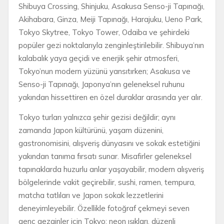
Shibuya Crossing, Shinjuku, Asakusa Senso-ji Tapınağı,
Akihabara, Ginza, Meiji Tapınağı, Harajuku, Ueno Park,
Tokyo Skytree, Tokyo Tower, Odaiba ve şehirdeki
popüler gezi noktalarıyla zenginleştirilebilir. Shibuya’nın
kalabalık yaya geçidi ve enerjik şehir atmosferi,
Tokyo’nun modern yüzünü yansıtırken; Asakusa ve
Senso-ji Tapınağı, Japonya’nın geleneksel ruhunu
yakından hissettiren en özel duraklar arasında yer alır.
Tokyo turları yalnızca şehir gezisi değildir; aynı
zamanda Japon kültürünü, yaşam düzenini,
gastronomisini, alışveriş dünyasını ve sokak estetiğini
yakından tanıma fırsatı sunar. Misafirler geleneksel
tapınaklarda huzurlu anlar yaşayabilir, modern alışveriş
bölgelerinde vakit geçirebilir, sushi, ramen, tempura,
matcha tatlıları ve Japon sokak lezzetlerini
deneyimleyebilir. Özellikle fotoğraf çekmeyi seven
genç gezginler için Tokyo; neon ışıkları, düzenli