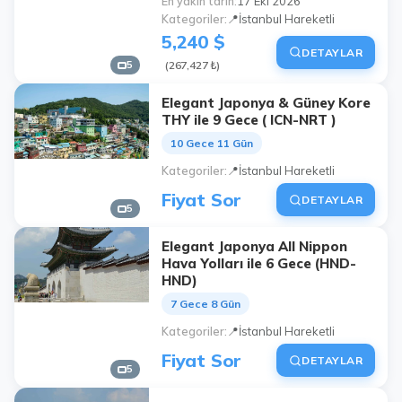
En yakın tarih
17 Eki 2026
Kategoriler
📍İstanbul Hareketli
5,240 $
DETAYLAR
5
(267,427 ₺)
Elegant Japonya & Güney Kore
THY ile 9 Gece ( ICN-NRT )
10 Gece 11 Gün
Kategoriler
📍İstanbul Hareketli
Fiyat Sor
DETAYLAR
5
Elegant Japonya All Nippon
Hava Yolları ile 6 Gece (HND-
HND)
7 Gece 8 Gün
Kategoriler
📍İstanbul Hareketli
Fiyat Sor
DETAYLAR
5