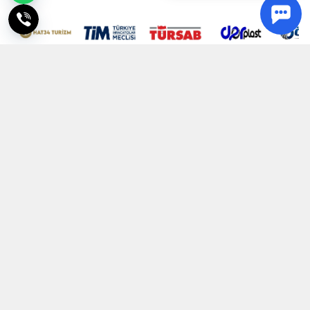
+90 5320154758
operasyon@epictatil.com
Yıldız Posta Caddesi No: 6 Akın Sitesi 1 Blok Kat: 4 Daire: 8
Gayrettepe, Beşiktaş / İstanbul
Hakkımızda
Paket Tur Sözleşmesi