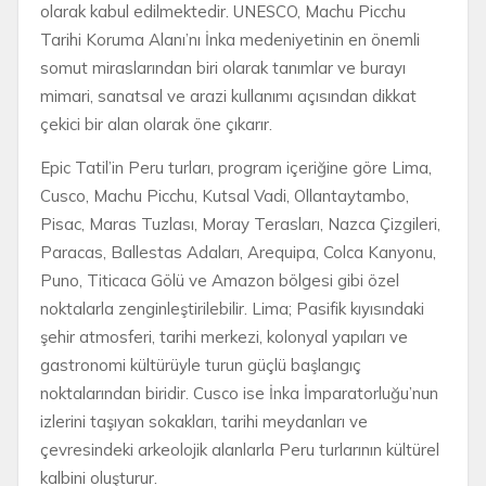
olarak kabul edilmektedir. UNESCO, Machu Picchu
Tarihi Koruma Alanı’nı İnka medeniyetinin en önemli
somut miraslarından biri olarak tanımlar ve burayı
mimari, sanatsal ve arazi kullanımı açısından dikkat
çekici bir alan olarak öne çıkarır.
Epic Tatil’in Peru turları, program içeriğine göre Lima,
Cusco, Machu Picchu, Kutsal Vadi, Ollantaytambo,
Pisac, Maras Tuzlası, Moray Terasları, Nazca Çizgileri,
Paracas, Ballestas Adaları, Arequipa, Colca Kanyonu,
Puno, Titicaca Gölü ve Amazon bölgesi gibi özel
noktalarla zenginleştirilebilir. Lima; Pasifik kıyısındaki
şehir atmosferi, tarihi merkezi, kolonyal yapıları ve
gastronomi kültürüyle turun güçlü başlangıç
noktalarından biridir. Cusco ise İnka İmparatorluğu’nun
izlerini taşıyan sokakları, tarihi meydanları ve
çevresindeki arkeolojik alanlarla Peru turlarının kültürel
kalbini oluşturur.