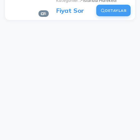
Kategoriler
📍İstanbul Hareketli
Fiyat Sor
DETAYLAR
5