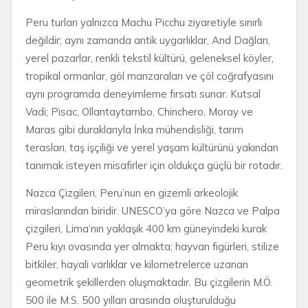
Peru turları yalnızca Machu Picchu ziyaretiyle sınırlı
değildir; aynı zamanda antik uygarlıklar, And Dağları,
yerel pazarlar, renkli tekstil kültürü, geleneksel köyler,
tropikal ormanlar, göl manzaraları ve çöl coğrafyasını
aynı programda deneyimleme fırsatı sunar. Kutsal
Vadi; Pisac, Ollantaytambo, Chinchero, Moray ve
Maras gibi duraklarıyla İnka mühendisliği, tarım
terasları, taş işçiliği ve yerel yaşam kültürünü yakından
tanımak isteyen misafirler için oldukça güçlü bir rotadır.
Nazca Çizgileri, Peru’nun en gizemli arkeolojik
miraslarından biridir. UNESCO’ya göre Nazca ve Palpa
çizgileri, Lima’nın yaklaşık 400 km güneyindeki kurak
Peru kıyı ovasında yer almakta; hayvan figürleri, stilize
bitkiler, hayali varlıklar ve kilometrelerce uzanan
geometrik şekillerden oluşmaktadır. Bu çizgilerin M.Ö.
500 ile M.S. 500 yılları arasında oluşturulduğu