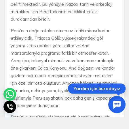
belirtilmektedir. Bu yönüyle Nazca, tarih ve arkeoloji
meraklıları için Peru turlarının en dikkat çekici
duraklarından biridir.
Peru’nun doğa rotaları da en az tarihi mirası kadar
etkileyicidir. Titicaca Gölü; yüksek rakımdaki göl
yaşamı, Uros adaları, yerel kültür ve And
manzaralarıyla programa farklı bir atmosfer katar.
Arequipa, kolonyal mimarisi ve volkan manzaralarıyla
öne çıkarken; Colca Kanyonu, And doğasını ve kondor
gözlem noktalarını deneyimlemek isteyen misafirler
için özel bir rota oluşturur. Amazon bölgesi ise tropikal
Yardım için buradayız
ormanları, nehir yaşamı, biyolojik çeşitliliği ve doğa
keşifleriyle Peru seyahatini çok daha geniş kapsamlı
bir deneyime dönüştürür.
Peru’nun en güçlü yönlerinden biri, her gün farklı bir
atmosfer sunmasıdır. Bir gün Lima’da Pasifik kıyısında