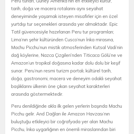
Peru turları, Güney Amerika’nın en etkileyici kültür,
tarih, doğa ve macera rotalarını aynı seyahat
deneyiminde yaşamak isteyen misafirler için en özel
yurtdışı tur seçenekleri arasında yer almaktadır. Epic
Tatil güvencesiyle hazırlanan Peru tur programları;
Lima’nın şehir kültüründen Cusco’nun İnka mirasına,
Machu Picchu’nun mistik atmosferinden Kutsal Vadi’nin
dağ köylerine, Nazca Çizgileri’nden Titicaca Gölü’ne ve
Amazon’un tropikal doğasına kadar dolu dolu bir keşif
sunar. Peru’nun resmi turizm portalı; kültürel tarih,
doğa, gastronomi, macera ve deneyim odaklı seyahat
başlıklarını ülkenin öne çıkan seyahat karakterleri
arasında göstermektedir.
Peru denildiğinde akla ilk gelen yerlerin başında Machu
Picchu gelir. And Dağları ile Amazon Havzası’nın
buluştuğu etkileyici bir coğrafyada yer alan Machu
Picchu, İnka uygarlığının en önemli miraslarından biri