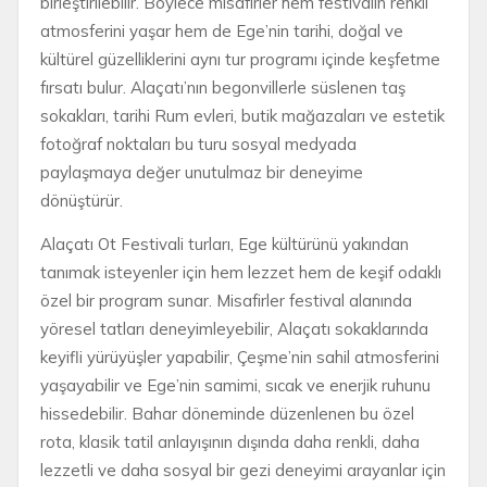
birleştirilebilir. Böylece misafirler hem festivalin renkli
atmosferini yaşar hem de Ege’nin tarihi, doğal ve
kültürel güzelliklerini aynı tur programı içinde keşfetme
fırsatı bulur. Alaçatı’nın begonvillerle süslenen taş
sokakları, tarihi Rum evleri, butik mağazaları ve estetik
fotoğraf noktaları bu turu sosyal medyada
paylaşmaya değer unutulmaz bir deneyime
dönüştürür.
Alaçatı Ot Festivali turları, Ege kültürünü yakından
tanımak isteyenler için hem lezzet hem de keşif odaklı
özel bir program sunar. Misafirler festival alanında
yöresel tatları deneyimleyebilir, Alaçatı sokaklarında
keyifli yürüyüşler yapabilir, Çeşme’nin sahil atmosferini
yaşayabilir ve Ege’nin samimi, sıcak ve enerjik ruhunu
hissedebilir. Bahar döneminde düzenlenen bu özel
rota, klasik tatil anlayışının dışında daha renkli, daha
lezzetli ve daha sosyal bir gezi deneyimi arayanlar için