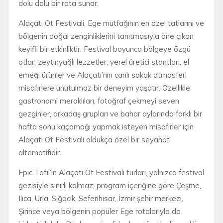
dolu dolu bir rota sunar.
Alaçatı Ot Festivali, Ege mutfağının en özel tatlarını ve
bölgenin doğal zenginliklerini tanıtmasıyla öne çıkan
keyifli bir etkinliktir. Festival boyunca bölgeye özgü
otlar, zeytinyağlı lezzetler, yerel üretici stantları, el
emeği ürünler ve Alaçatı’nın canlı sokak atmosferi
misafirlere unutulmaz bir deneyim yaşatır. Özellikle
gastronomi meraklıları, fotoğraf çekmeyi seven
gezginler, arkadaş grupları ve bahar aylarında farklı bir
hafta sonu kaçamağı yapmak isteyen misafirler için
Alaçatı Ot Festivali oldukça özel bir seyahat
alternatifidir.
Epic Tatil’in Alaçatı Ot Festivali turları, yalnızca festival
gezisiyle sınırlı kalmaz; program içeriğine göre Çeşme,
Ilıca, Urla, Sığacık, Seferihisar, İzmir şehir merkezi,
Şirince veya bölgenin popüler Ege rotalarıyla da