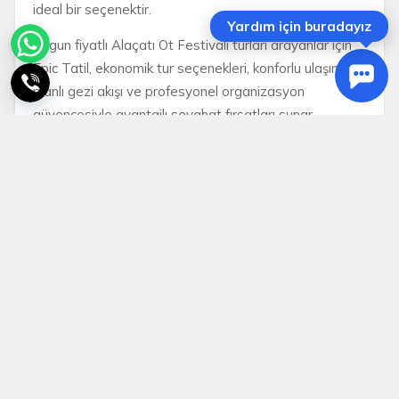
ideal bir seçenektir.
Yardım için buradayız
Uygun fiyatlı Alaçatı Ot Festivali turları arayanlar için
Epic Tatil, ekonomik tur seçenekleri, konforlu ulaşım,
planlı gezi akışı ve profesyonel organizasyon
güvencesiyle avantajlı seyahat fırsatları sunar.
Festival dönemlerinde bölgedeki yoğunluk ve
kontenjan talebi yüksek olduğu için erken rezervasyon
yapmak, hem fiyat avantajı sağlamak hem de tercih
edilen tur programında yer bulmak açısından önemlidir.
Epic Tatil ile misafirler ulaşım, rota planı ve program
detaylarıyla tek tek uğraşmadan keyifli bir Ege
kaçamağı yaşayabilir.
Epic Tatil ile Alaçatı Ot Festivali turları; Ege lezzetlerini
keşfetmek, Alaçatı’nın renkli sokaklarında festival
enerjisini yaşamak, Çeşme ve çevresinin popüler
noktalarını görmek ve uygun fiyatlı bir bahar tatili