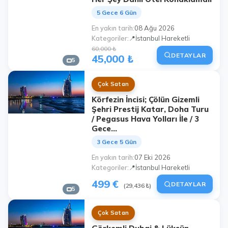
5 Gece 6 Gün
En yakın tarih
08 Ağu 2026
Kategoriler
📍İstanbul Hareketli
60,000 ₺
DETAYLAR
45,000 ₺
5
Çok Satan
Körfezin İncisi; Çölün Gizemli
Şehri Prestij Katar, Doha Turu
/ Pegasus Hava Yolları İle / 3
Gece...
3 Gece 5 Gün
En yakın tarih
07 Eki 2026
Kategoriler
📍İstanbul Hareketli
499 €
DETAYLAR
(29,436 ₺)
5
Çok Satan