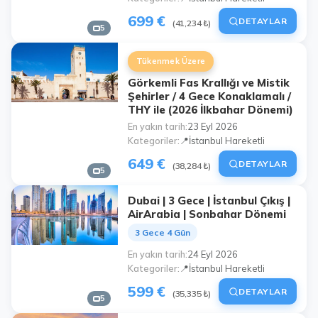
699 €
DETAYLAR
(41,234 ₺)
5
Tükenmek Üzere
Görkemli Fas Krallığı ve Mistik
Şehirler / 4 Gece Konaklamalı /
THY ile (2026 İlkbahar Dönemi)
En yakın tarih
23 Eyl 2026
Kategoriler
📍İstanbul Hareketli
649 €
DETAYLAR
(38,284 ₺)
5
Dubai | 3 Gece | İstanbul Çıkış |
AirArabia | Sonbahar Dönemi
3 Gece 4 Gün
En yakın tarih
24 Eyl 2026
Kategoriler
📍İstanbul Hareketli
599 €
DETAYLAR
(35,335 ₺)
5