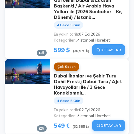
Görkemli Dubai & Lüksün
Başkenti / Air Arabia Hava
Yolları ile (2026 Sonbahar - Kış
Dönemi) / İstanb...
4 Gece 5 Gün
En yakın tarih
07 Eki 2026
Kategoriler
📍İstanbul Hareketli
599 $
DETAYLAR
(30,570 ₺)
5
Çok Satan
Dubai İkonları ve Şehir Turu
Dahil Prestij Dubai Turu / AJet
Havayolları İle / 3 Gece
Konaklamalı...
4 Gece 5 Gün
En yakın tarih
02 Eyl 2026
Kategoriler
📍İstanbul Hareketli
549 €
DETAYLAR
(32,385 ₺)
5