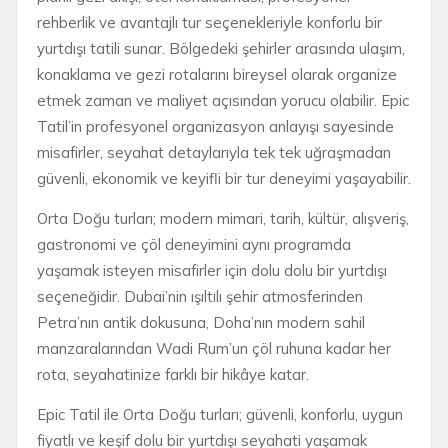
rehberlik ve avantajlı tur seçenekleriyle konforlu bir
yurtdışı tatili sunar. Bölgedeki şehirler arasında ulaşım,
konaklama ve gezi rotalarını bireysel olarak organize
etmek zaman ve maliyet açısından yorucu olabilir. Epic
Tatil’in profesyonel organizasyon anlayışı sayesinde
misafirler, seyahat detaylarıyla tek tek uğraşmadan
güvenli, ekonomik ve keyifli bir tur deneyimi yaşayabilir.
Orta Doğu turları; modern mimari, tarih, kültür, alışveriş,
gastronomi ve çöl deneyimini aynı programda
yaşamak isteyen misafirler için dolu dolu bir yurtdışı
seçeneğidir. Dubai’nin ışıltılı şehir atmosferinden
Petra’nın antik dokusuna, Doha’nın modern sahil
manzaralarından Wadi Rum’un çöl ruhuna kadar her
rota, seyahatinize farklı bir hikâye katar.
Epic Tatil ile Orta Doğu turları; güvenli, konforlu, uygun
fiyatlı ve keşif dolu bir yurtdışı seyahati yaşamak