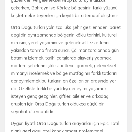
güzellikleri ve geleneksel Arap kültürüyle dikkat
çekerken, Bahreyn ise Körfez bölgesinin farklı yüzünü
keşfetmek isteyenler için keyifli bir alternatif oluşturur.
Orta Doğu turları yalnızca lüks şehir gezilerinden ibaret
değildir; aynı zamanda bölgenin köklü tarihini, kültürel
mirasını, yerel yaşamını ve geleneksel lezzetlerini
yakından tanıma fırsatı sunar. Çöl manzaralarında gün
batımını izlemek, tarihi çarşılarda alışveriş yapmak,
modern şehirlerin ışıklı siluetlerini görmek, geleneksel
mimariyi incelemek ve bölge mutfağının farklı tatlarını
deneyimlemek bu turların en özel anları arasında yer
alır. Özellikle farklı bir yurtdışı deneyimi yaşamak
isteyen genç gezginler, çiftler, aileler ve arkadaş
grupları için Orta Doğu turları oldukça güçlü bir
seyahat alternatifidir.
Uygun fiyatlı Orta Doğu turları arayanlar için Epic Tatil,
planlı gezi akışı, otel konaklaması, profesyonel