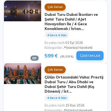
Çok Satan
Dubai Turu Dubai İkonları ve
Şehir Turu Dahil / AJet
Havayolları İle / 4 Gece
Konaklamalı / İstan...
4 Gece 6 Gün
En yakın tarih
02 Eyl 2026
Kategoriler
📍İstanbul Hareketli
599 €
DETAYLAR
(35,335 ₺)
5
Çok Satan
Çölün Ortasındaki Vaha: Prestij
Dubai Turu / Abu Dhabi ve
Dubai Şehir Turu Dahil (Kış
Dönemi) / İst...
4 Gece 6 Gün
En yakın tarih
15 Kas 2026
Kategoriler
📍İstanbul Hareketli