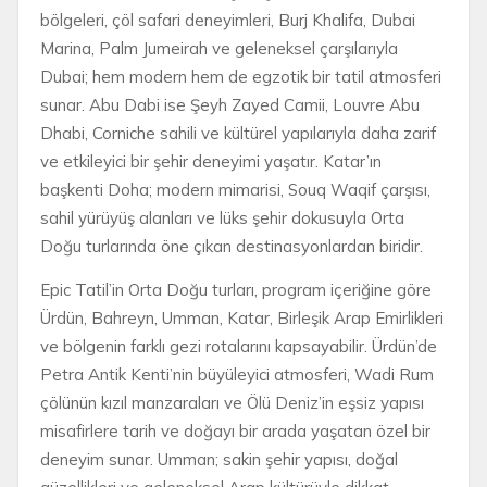
bölgeleri, çöl safari deneyimleri, Burj Khalifa, Dubai
Marina, Palm Jumeirah ve geleneksel çarşılarıyla
Dubai; hem modern hem de egzotik bir tatil atmosferi
sunar. Abu Dabi ise Şeyh Zayed Camii, Louvre Abu
Dhabi, Corniche sahili ve kültürel yapılarıyla daha zarif
ve etkileyici bir şehir deneyimi yaşatır. Katar’ın
başkenti Doha; modern mimarisi, Souq Waqif çarşısı,
sahil yürüyüş alanları ve lüks şehir dokusuyla Orta
Doğu turlarında öne çıkan destinasyonlardan biridir.
Epic Tatil’in Orta Doğu turları, program içeriğine göre
Ürdün, Bahreyn, Umman, Katar, Birleşik Arap Emirlikleri
ve bölgenin farklı gezi rotalarını kapsayabilir. Ürdün’de
Petra Antik Kenti’nin büyüleyici atmosferi, Wadi Rum
çölünün kızıl manzaraları ve Ölü Deniz’in eşsiz yapısı
misafirlere tarih ve doğayı bir arada yaşatan özel bir
deneyim sunar. Umman; sakin şehir yapısı, doğal