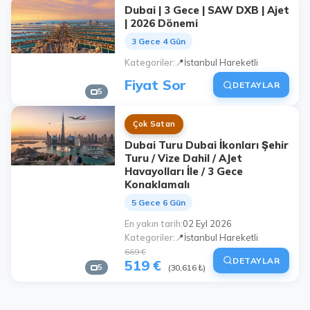
Dubai | 3 Gece | SAW DXB | Ajet
| 2026 Dönemi
3 Gece 4 Gün
Kategoriler
📍İstanbul Hareketli
Fiyat Sor
DETAYLAR
5
Çok Satan
Dubai Turu Dubai İkonları Şehir
Turu / Vize Dahil / AJet
Havayolları İle / 3 Gece
Konaklamalı
5 Gece 6 Gün
En yakın tarih
02 Eyl 2026
Kategoriler
📍İstanbul Hareketli
669 €
DETAYLAR
519 €
5
(30,616 ₺)