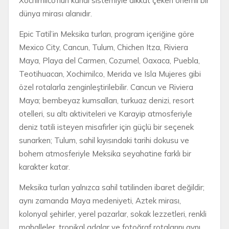
Xochimilco’nun kanal sistemiyle dikkat çeken önemli bir
dünya mirası alanıdır.
Epic Tatil’in Meksika turları, program içeriğine göre
Mexico City, Cancun, Tulum, Chichen Itza, Riviera
Maya, Playa del Carmen, Cozumel, Oaxaca, Puebla,
Teotihuacan, Xochimilco, Merida ve Isla Mujeres gibi
özel rotalarla zenginleştirilebilir. Cancun ve Riviera
Maya; bembeyaz kumsalları, turkuaz denizi, resort
otelleri, su altı aktiviteleri ve Karayip atmosferiyle
deniz tatili isteyen misafirler için güçlü bir seçenek
sunarken; Tulum, sahil kıyısındaki tarihi dokusu ve
bohem atmosferiyle Meksika seyahatine farklı bir
karakter katar.
Meksika turları yalnızca sahil tatilinden ibaret değildir;
aynı zamanda Maya medeniyeti, Aztek mirası,
kolonyal şehirler, yerel pazarlar, sokak lezzetleri, renkli
mahalleler, tropikal adalar ve fotoğraf rotalarını aynı