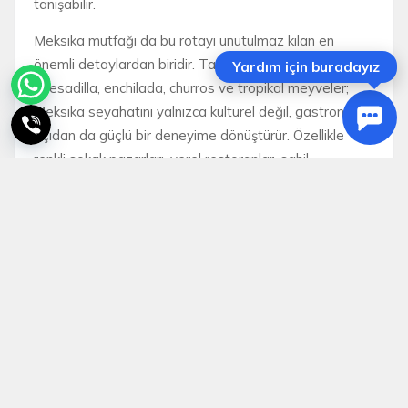
tanışabilir.
Meksika mutfağı da bu rotayı unutulmaz kılan en
önemli detaylardan biridir. Taco, nachos, guacamole,
Yardım için buradayız
quesadilla, enchilada, churros ve tropikal meyveler;
Meksika seyahatini yalnızca kültürel değil, gastronomik
açıdan da güçlü bir deneyime dönüştürür. Özellikle
renkli sokak pazarları, yerel restoranlar, sahil
kasabaları ve canlı meydanlar, Meksika turlarında
misafirlere ülkenin enerjik yaşam tarzını yakından
tanıma fırsatı verir.
Uygun fiyatlı Meksika turu arayanlar için Epic Tatil;
ekonomik tur seçenekleri, dönemsel kampanyalar, otel
konaklaması, profesyonel rehberlik, uçuş planlaması,
konforlu ulaşım ve planlı gezi akışıyla avantajlı bir Latin
Amerika seyahati sunar. Meksika gibi geniş
coğrafyaya yayılan, şehir, sahil, arkeolojik alan ve ada