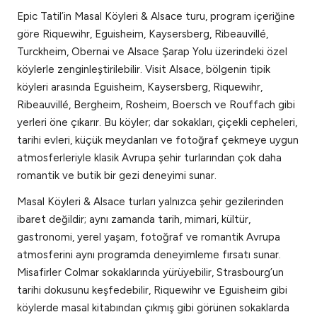
Epic Tatil’in Masal Köyleri & Alsace turu, program içeriğine
göre Riquewihr, Eguisheim, Kaysersberg, Ribeauvillé,
Turckheim, Obernai ve Alsace Şarap Yolu üzerindeki özel
köylerle zenginleştirilebilir. Visit Alsace, bölgenin tipik
köyleri arasında Eguisheim, Kaysersberg, Riquewihr,
Ribeauvillé, Bergheim, Rosheim, Boersch ve Rouffach gibi
yerleri öne çıkarır. Bu köyler; dar sokakları, çiçekli cepheleri,
tarihi evleri, küçük meydanları ve fotoğraf çekmeye uygun
atmosferleriyle klasik Avrupa şehir turlarından çok daha
romantik ve butik bir gezi deneyimi sunar.
Masal Köyleri & Alsace turları yalnızca şehir gezilerinden
ibaret değildir; aynı zamanda tarih, mimari, kültür,
gastronomi, yerel yaşam, fotoğraf ve romantik Avrupa
atmosferini aynı programda deneyimleme fırsatı sunar.
Misafirler Colmar sokaklarında yürüyebilir, Strasbourg’un
tarihi dokusunu keşfedebilir, Riquewihr ve Eguisheim gibi
köylerde masal kitabından çıkmış gibi görünen sokaklarda