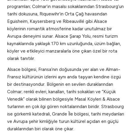
programları; Colmar’ın masalsı sokaklarından Strasbourg’un
tarihi dokusuna, Riquewihr’in Orta Çağ havasından
Eguisheim, Kaysersberg ve Ribeauvillé gibi Alsace
köylerinin romantik atmosferine kadar unutulmaz bir
Avrupa deneyimi sunar. Alsace Şarap Yolu, resmi turizm
kaynaklarında yaklaşık 170 km uzunluğunda, üzüm bağları,
köyler ve etkileyici manzaralarla öne çıkan özel bir rota
olarak tanıtılır.
Alsace bölgesi, Fransa’nın doğusunda yer alan ve Alman-
Fransız kültürünün izlerini aynı anda taşıyan kendine özgü
bir destinasyondur. Bölgenin en sevilen duraklarından
Colmar; renkli evleri, kanalları, tarihi sokakları ve “Küçük
Venedik” olarak bilinen bölgesiyle Masal Köyleri & Alsace
turlarının en çok ilgi gören noktalarından biridir. Strasbourg
ise görkemli katedrali, Grande Île bölgesi, tarihi meydanları
ve Avrupa şehir kimliğiyle turun kültürel açıdan en güçlü
duraklarından biri olarak öne çıkar.