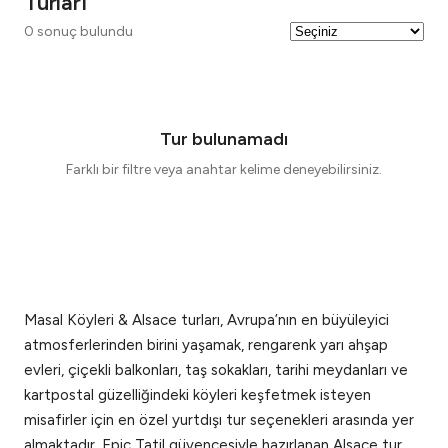
Turları
0
sonuç bulundu
Tur bulunamadı
Farklı bir filtre veya anahtar kelime deneyebilirsiniz.
Masal Köyleri & Alsace turları, Avrupa’nın en büyüleyici
atmosferlerinden birini yaşamak, rengarenk yarı ahşap
evleri, çiçekli balkonları, taş sokakları, tarihi meydanları ve
kartpostal güzelliğindeki köyleri keşfetmek isteyen
misafirler için en özel yurtdışı tur seçenekleri arasında yer
almaktadır. Epic Tatil güvencesiyle hazırlanan Alsace tur