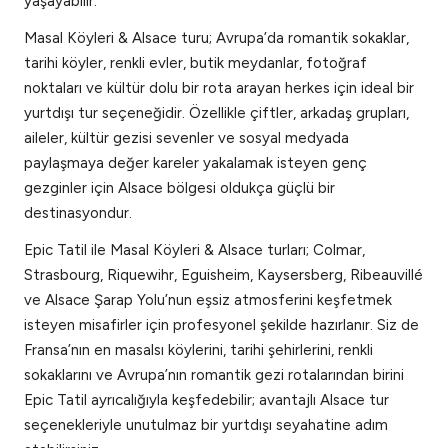
yaşayabilir.
Masal Köyleri & Alsace turu; Avrupa’da romantik sokaklar,
tarihi köyler, renkli evler, butik meydanlar, fotoğraf
noktaları ve kültür dolu bir rota arayan herkes için ideal bir
yurtdışı tur seçeneğidir. Özellikle çiftler, arkadaş grupları,
aileler, kültür gezisi sevenler ve sosyal medyada
paylaşmaya değer kareler yakalamak isteyen genç
gezginler için Alsace bölgesi oldukça güçlü bir
destinasyondur.
Epic Tatil ile Masal Köyleri & Alsace turları; Colmar,
Strasbourg, Riquewihr, Eguisheim, Kaysersberg, Ribeauvillé
ve Alsace Şarap Yolu’nun eşsiz atmosferini keşfetmek
isteyen misafirler için profesyonel şekilde hazırlanır. Siz de
Fransa’nın en masalsı köylerini, tarihi şehirlerini, renkli
sokaklarını ve Avrupa’nın romantik gezi rotalarından birini
Epic Tatil ayrıcalığıyla keşfedebilir; avantajlı Alsace tur
seçenekleriyle unutulmaz bir yurtdışı seyahatine adım