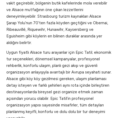
vakit geçirebilir, bölgenin butik kafelerinde mola verebilir
ve Alsace mutfağının öne çıkan lezzetlerini
deneyimleyebilir. Strasbourg turizm kaynakları Alsace
Şarap Yolu’nun 70’ten fazla köyden geçtiğini ve Obernai,
Ribeauvillé, Riquewihr, Hunawihr, Kaysersberg ve
Eguisheim gibi köylerin en bilinen duraklar arasında yer
aldığını belirtir.
Uygun fiyatlı Alsace turu arayanlar için Epic Tatil; ekonomik
tur seçenekleri, dönemsel kampanyalar, profesyonel
rehberlik, konforlu ulaşım, planlı gezi akışı ve güvenli
organizasyon anlayışıyla avantajlı bir Avrupa seyahati sunar.
Alsace gibi köy köy gezilmesi gereken, ulaşım planlaması
detay isteyen ve farklı şehirleri aynı rota içinde birleştiren
destinasyonlarda bireysel gezi organize etmek zaman
açısından yorucu olabilir. Epic Tatil’in profesyonel
organizasyon yapısı sayesinde misafirler, tüm detayları
planlanmış keyifli, konforlu ve dolu dolu bir tur deneyimi