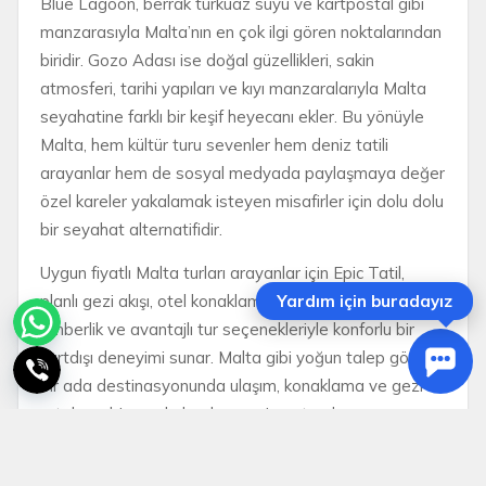
Blue Lagoon, berrak turkuaz suyu ve kartpostal gibi
manzarasıyla Malta’nın en çok ilgi gören noktalarından
biridir. Gozo Adası ise doğal güzellikleri, sakin
atmosferi, tarihi yapıları ve kıyı manzaralarıyla Malta
seyahatine farklı bir keşif heyecanı ekler. Bu yönüyle
Malta, hem kültür turu sevenler hem deniz tatili
arayanlar hem de sosyal medyada paylaşmaya değer
özel kareler yakalamak isteyen misafirler için dolu dolu
bir seyahat alternatifidir.
Uygun fiyatlı Malta turları arayanlar için Epic Tatil,
planlı gezi akışı, otel konaklaması, profesyonel
Yardım için buradayız
rehberlik ve avantajlı tur seçenekleriyle konforlu bir
yurtdışı deneyimi sunar. Malta gibi yoğun talep gören
bir ada destinasyonunda ulaşım, konaklama ve gezi
rotalarını bireysel olarak organize etmek zaman ve
maliyet açısından yorucu olabilir. Epic Tatil’in
profesyonel organizasyon anlayışı sayesinde