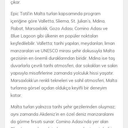
çıkar.
Epic Tatil’in Malta turları kapsamında program
içeriğine göre Valletta, Sliema, St. Julian’s, Mdina,
Rabat, Marsaxlokk, Gozo Adası, Comino Adası ve
Blue Lagoon gibi ülkenin en popüler noktaları
keşfedilebilir. Valletta; tarihi yapıları, meydanları, liman
manzaraları ve UNESCO mirası şehir dokusuyla Malta
gezisinin en önemli duraklarından biridir. Mdina ise taş
duvarlarla çevrili tarihi atmosferi, dar sokakları ve sakin
yapısıyla misafirlerine zamanda yolculuk hissi yaşatır.
Marsaxlokk’un renkli tekneleri ve sahil atmosferi, Malta
turlarına görsel açıdan oldukça keyifli bir deneyim
katar.
Malta turları yalnızca tarihi şehir gezilerinden oluşmaz;
aynı zamanda Akdeniz’in en özel deniz manzaralarını
da görme fırsatı sunar. Comino Adası’nda yer alan