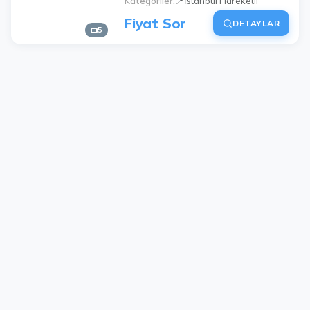
Kategoriler
📍İstanbul Hareketli
Fiyat Sor
DETAYLAR
5