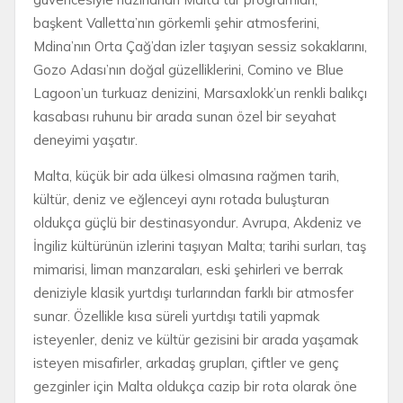
başkent Valletta’nın görkemli şehir atmosferini,
Mdina’nın Orta Çağ’dan izler taşıyan sessiz sokaklarını,
Gozo Adası’nın doğal güzelliklerini, Comino ve Blue
Lagoon’un turkuaz denizini, Marsaxlokk’un renkli balıkçı
kasabası ruhunu bir arada sunan özel bir seyahat
deneyimi yaşatır.
Malta, küçük bir ada ülkesi olmasına rağmen tarih,
kültür, deniz ve eğlenceyi aynı rotada buluşturan
oldukça güçlü bir destinasyondur. Avrupa, Akdeniz ve
İngiliz kültürünün izlerini taşıyan Malta; tarihi surları, taş
mimarisi, liman manzaraları, eski şehirleri ve berrak
deniziyle klasik yurtdışı turlarından farklı bir atmosfer
sunar. Özellikle kısa süreli yurtdışı tatili yapmak
isteyenler, deniz ve kültür gezisini bir arada yaşamak
isteyen misafirler, arkadaş grupları, çiftler ve genç
gezginler için Malta oldukça cazip bir rota olarak öne