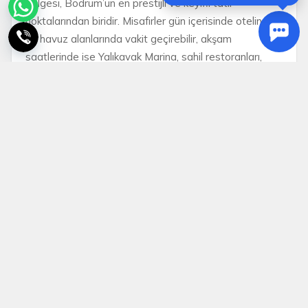
bölgesi, Bodrum’un en prestijli ve keyifli tatil
noktalarından biridir. Misafirler gün içerisinde otelin plaj
ve havuz alanlarında vakit geçirebilir, akşam
saatlerinde ise Yalıkavak Marina, sahil restoranları,
kafeler ve gün batımı noktalarında keyifli zaman
geçirebilir. Tesisin Yalıkavak merkeze yakın konumu
sayesinde Bodrum’un sosyal yaşamına ulaşım da
oldukça pratiktir.
Golden Age Hotel Bodrum; Bodrum’da denize sıfır her
şey dahil otel arayanlar, aquaparklı aile oteli tercih
edenler, özel plaj ve havuz keyfini birlikte yaşamak
isteyen aileler, çiftler ve arkadaş grupları için ideal bir
tatil alternatifidir. Özellikle çocuklu aileler, yaz
sezonunda hem eğlence hem konfor odaklı bir otel
arayan tatil severler ve Yalıkavak’ın huzurlu
atmosferinde konaklamak isteyen misafirler için güçlü
bir seçenektir.