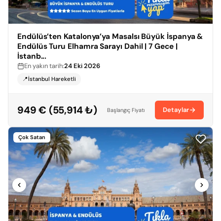
Endülüs’ten Katalonya’ya Masalsı Büyük İspanya &
Endülüs Turu Elhamra Sarayı Dahil | 7 Gece |
İstanb...
En yakın tarih:
24 Eki 2026
📍İstanbul Hareketli
949 € (55,914 ₺)
Detaylar
Başlangıç Fiyatı
Çok Satan