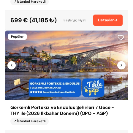
📍İstanbul Hareketli
699 € (41,185 ₺)
Detaylar
Başlangıç Fiyatı
Popüler
Görkemli Portekiz ve Endülüs Şehirleri 7 Gece -
THY ile (2026 İlkbahar Dönemi) (OPO - AGP)
📍İstanbul Hareketli