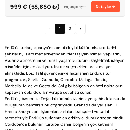
999 € (58,860 ₺)
Detaylar
Başlangıç Fiyatı
‹
1
2
›
Endülüs turları, İspanya’nın en etkileyici kültür mirasını, tarihi
şehirlerini, İslam medeniyetinden izler taşıyan mimari yapılarını,
Akdeniz atmosferini ve renkli yaşam kültürünü keşfetmek isteyen
misafirler için en özel yurtdışı tur seçenekleri arasında yer
almaktadır. Epic Tatil güvencesiyle hazırlanan Endülüs tur
programları; Sevilla, Granada, Cordoba, Malaga, Ronda,
Marbella, Mijas ve Costa del Sol gibi bölgenin en özel noktalarını
kapsayan dolu dolu bir Avrupa seyahati sunar.
Endülüs, Avrupa ile Doğu kültürünün izlerini aynı şehir dokusunda
buluşturan benzersiz bir coğrafyadır. Granada’da yer alan El
Hamra Sarayı, zarif işlemeleri, avluları, bahçeleri ve tarihi
atmosferiyle Endülüs turlarının en etkileyici duraklarından biridir.
Cordoba’da bulunan Kurtuba Camii, bölgenin çok katmanlı