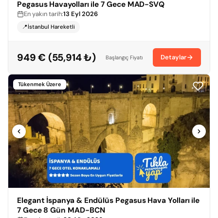
Pegasus Havayolları ile 7 Gece MAD-SVQ
En yakın tarih:
13 Eyl 2026
📍İstanbul Hareketli
949 € (55,914 ₺)
Detaylar
Başlangıç Fiyatı
Tükenmek Üzere
Elegant İspanya & Endülüs Pegasus Hava Yolları ile
7 Gece 8 Gün MAD-BCN