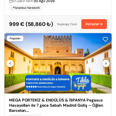
En yakın tarih:
30 Ağu 2026
📍İstanbul Hareketli
999 € (58,860 ₺)
Detaylar
Başlangıç Fiyatı
Popüler
MEGA PORTEKİZ & ENDÜLÜS & İSPANYA Pegasus
Havayolları ile 7 gece Sabah Madrid Gidiş – Öğlen
Barcelon...