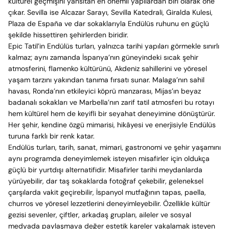
kültürel geçmişini yansıtan en önemli yapılardan biri olarak öne
çıkar. Sevilla ise Alcazar Sarayı, Sevilla Katedrali, Giralda Kulesi,
Plaza de España ve dar sokaklarıyla Endülüs ruhunu en güçlü
şekilde hissettiren şehirlerden biridir.
Epic Tatil’in Endülüs turları, yalnızca tarihi yapıları görmekle sınırlı
kalmaz; aynı zamanda İspanya’nın güneyindeki sıcak şehir
atmosferini, flamenko kültürünü, Akdeniz sahillerini ve yöresel
yaşam tarzını yakından tanıma fırsatı sunar. Malaga’nın sahil
havası, Ronda’nın etkileyici köprü manzarası, Mijas’ın beyaz
badanalı sokakları ve Marbella’nın zarif tatil atmosferi bu rotayı
hem kültürel hem de keyifli bir seyahat deneyimine dönüştürür.
Her şehir, kendine özgü mimarisi, hikâyesi ve enerjisiyle Endülüs
turuna farklı bir renk katar.
Endülüs turları, tarih, sanat, mimari, gastronomi ve şehir yaşamını
aynı programda deneyimlemek isteyen misafirler için oldukça
güçlü bir yurtdışı alternatifidir. Misafirler tarihi meydanlarda
yürüyebilir, dar taş sokaklarda fotoğraf çekebilir, geleneksel
çarşılarda vakit geçirebilir, İspanyol mutfağının tapas, paella,
churros ve yöresel lezzetlerini deneyimleyebilir. Özellikle kültür
gezisi sevenler, çiftler, arkadaş grupları, aileler ve sosyal
medyada paylaşmaya değer estetik kareler yakalamak isteyen