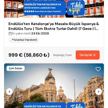
Endülüs’ten Katalonya’ya Masalsı Büyük İspanya &
Endülüs Turu | Tüm Ekstra Turlar Dahil! |7 Gece | İ...
En yakın tarih:
24 Eki 2026
📍İstanbul Hareketli
999 € (58,860 ₺)
Detaylar
Başlangıç Fiyatı
Çok Satan