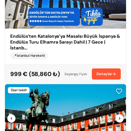
Endülüs’ten Katalonya’ya Masalsı Büyük İspanya &
Endülüs Turu Elhamra Sarayı Dahil | 7 Gece |
İstanb...
📍İstanbul Hareketli
999 € (58,860 ₺)
Detaylar
Başlangıç Fiyatı
Özel teklif