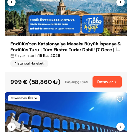
Endülüs’ten Katalonya’ya Masalsı Büyük İspanya &
Endülüs Turu | Tüm Ekstra Turlar Dahil! |7 Gece | İ...
En yakın tarih:
15 Kas 2026
📍İstanbul Hareketli
999 € (58,860 ₺)
Detaylar
Başlangıç Fiyatı
Tükenmek Üzere