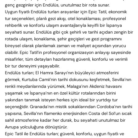
genç gezginler için Endülüs, unutulmaz bir rota sunar.
Uygun fiyatlı Endülüs turları arayanlar için Epic Tatil, ekonomik
tur seçenekleri, planlı gezi akışı, otel konaklaması, profesyonel
rehberlik ve konforlu ulaşım avantajlarıyla keyifli bir İspanya
seyahati sunar. Endülüs gibi çok şehirli ve tarihi açıdan zengin bir
rotada ulaşım, konaklama, şehir geçişleri ve gezi programını
bireysel olarak planlamak zaman ve maliyet açısından yorucu
olabilir. Epic Tatil’in profesyonel organizasyon anlayışı sayesinde
misafirler, tüm detayları hazırlanmış güvenli, konforlu ve verimli
bir tur deneyimi yaşayabilir.
Endülüs turları; El Hamra Sarayı’nın büyüleyici atmosferini
görmek, Kurtuba Camii’nin tarihi dokusunu keşfetmek, Sevilla’nın
renkli meydanlarında yürümek, Malaga’nın Akdeniz havasını
yaşamak ve İspanya’nın en özel kültür rotalarından birini
yakından tanımak isteyen herkes için ideal bir yurtdışı tur
seçeneğidir. Granada’nın mistik sokaklarından Cordoba’nın tarihi
yapısına, Sevilla’nın flamenko enerjisinden Costa del Sol’un sıcak
sahil atmosferine kadar her durak, bu seyahati unutulmaz bir
Avrupa yolculuğuna dönüştürür.
Epic Tatil ile Endülüs turları; güvenli, konforlu, uygun fiyatlı ve