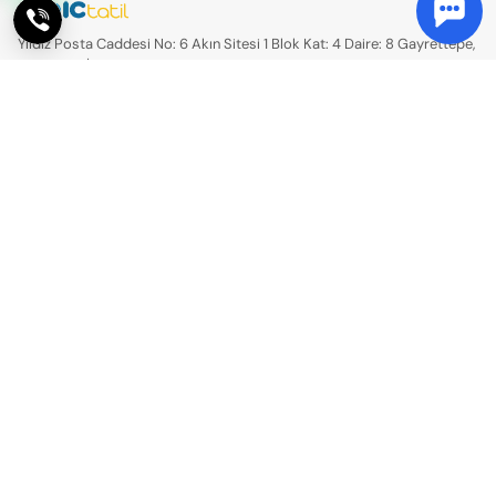
Yıldız Posta Caddesi No: 6 Akın Sitesi 1 Blok Kat: 4 Daire: 8 Gayrettepe,
Beşiktaş / İstanbul
11076
HAT34 TURİZM - 11076
Kurumsal
Hakkımızda
İptal İade Güvence Paketi
Sıkça Sorulan Sorular
Paket Tur Sözleşmesi
Gizlilik Sözleşmesi
İletişim
Tur Takvimi