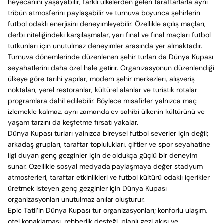
heyecanını yaşayabilir, farklı ülkelerden gelen taraftarlarla aynı
tribün atmosferini paylaşabilir ve turnuva boyunca şehirlerin
futbol odaklı enerjisini deneyimleyebilir. Özellikle açılış maçları,
derbi niteliğindeki karşılaşmalar, yarı final ve final maçları futbol
tutkunları için unutulmaz deneyimler arasında yer almaktadır.
Turnuva dönemlerinde düzenlenen şehir turları da Dünya Kupası
seyahatlerini daha özel hale getirir. Organizasyonun düzenlendiği
ülkeye göre tarihi yapılar, modern şehir merkezleri, alışveriş
noktaları, yerel restoranlar, kültürel alanlar ve turistik rotalar
programlara dahil edilebilir. Böylece misafirler yalnızca maç
izlemekle kalmaz, aynı zamanda ev sahibi ülkenin kültürünü ve
yaşam tarzını da keşfetme fırsatı yakalar.
Dünya Kupası turları yalnızca bireysel futbol severler için değil;
arkadaş grupları, taraftar toplulukları, çiftler ve spor seyahatine
ilgi duyan genç gezginler için de oldukça güçlü bir deneyim
sunar. Özellikle sosyal medyada paylaşmaya değer stadyum
atmosferleri, taraftar etkinlikleri ve futbol kültürü odaklı içerikler
üretmek isteyen genç gezginler için Dünya Kupası
organizasyonları unutulmaz anılar oluşturur.
Epic Tatil’in Dünya Kupası tur organizasyonları; konforlu ulaşım,
otel konaklaması, rehberlik desteği, planlı gezi akışı ve