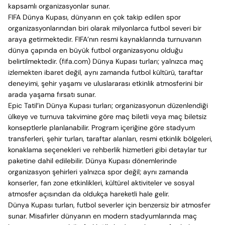
kapsamlı organizasyonlar sunar.
FIFA Dünya Kupası, dünyanın en çok takip edilen spor
organizasyonlarından biri olarak milyonlarca futbol severi bir
araya getirmektedir. FIFA’nın resmi kaynaklarında turnuvanın
dünya çapında en büyük futbol organizasyonu olduğu
belirtilmektedir. (fifa.com) Dünya Kupası turları; yalnızca maç
izlemekten ibaret değil, aynı zamanda futbol kültürü, taraftar
deneyimi, şehir yaşamı ve uluslararası etkinlik atmosferini bir
arada yaşama fırsatı sunar.
Epic Tatil’in Dünya Kupası turları; organizasyonun düzenlendiği
ülkeye ve turnuva takvimine göre maç biletli veya maç biletsiz
konseptlerle planlanabilir. Program içeriğine göre stadyum
transferleri, şehir turları, taraftar alanları, resmi etkinlik bölgeleri,
konaklama seçenekleri ve rehberlik hizmetleri gibi detaylar tur
paketine dahil edilebilir. Dünya Kupası dönemlerinde
organizasyon şehirleri yalnızca spor değil; aynı zamanda
konserler, fan zone etkinlikleri, kültürel aktiviteler ve sosyal
atmosfer açısından da oldukça hareketli hale gelir.
Dünya Kupası turları, futbol severler için benzersiz bir atmosfer
sunar. Misafirler dünyanın en modern stadyumlarında maç