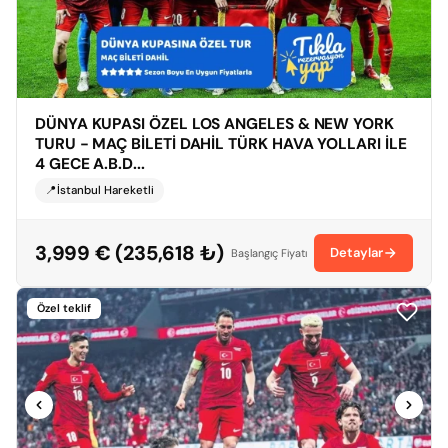
DÜNYA KUPASI ÖZEL LOS ANGELES & NEW YORK
TURU - MAÇ BİLETİ DAHİL TÜRK HAVA YOLLARI İLE
4 GECE A.B.D...
📍İstanbul Hareketli
3,999 € (235,618 ₺)
Detaylar
Başlangıç Fiyatı
Özel teklif