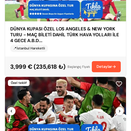
DÜNYA KUPASI ÖZEL LOS ANGELES & NEW YORK
TURU - MAÇ BİLETİ DAHİL TÜRK HAVA YOLLARI İLE
4 GECE A.B.D...
📍İstanbul Hareketli
3,999 € (235,618 ₺)
Detaylar
Başlangıç Fiyatı
Özel teklif