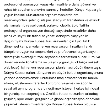
profesyonel operasyon yapısıyla misafirlere daha güvenli ve
rahat bir seyahat deneyimi sunmayı hedefler. Dünya Kupası gibi
yoğun katılımlı uluslararası organizasyonlarda otel
rezervasyonları, şehir içi ulaşım, stadyum transferleri ve etkinlik
planlamaları bireysel olarak zorlayıcı olabilir. Epic Tatil’in
profesyonel organizasyon desteği sayesinde misafirler daha
planlı ve keyifli bir futbol seyahati deneyimi yaşayabilir.
Uygun fiyatlı Dünya Kupası turu arayanlar için Epic Tatil;
dönemsel kampanyalar, erken rezervasyon fırsatları, farklı
bütçelere uygun tur seçenekleri ve profesyonel organizasyon
desteğiyle avantajlı futbol seyahati alternatifleri sunar. Turnuva
dönemlerinde konaklama ve ulaşım yoğunluğu oldukça yüksek
olabileceği için erken rezervasyon planlaması büyük önem taşır.
Dünya Kupası turları; dünyanın en büyük futbol organizasyonunu
yerinde deneyimlemek, unutulmaz maç atmosferlerine tanıklık
etmek, uluslararası taraftar kültürünü yaşamak ve spor ile
seyahati aynı programda birleştirmek isteyen herkes için ideal
bir yurtdışı tur seçeneğidir. Özellikle futbol tutkunları, arkadaş
grupları, spor odaklı gezginler ve global organizasyon deneyimi
yaşamak isteyen misafirler için Dünya Kupası turları oldukça