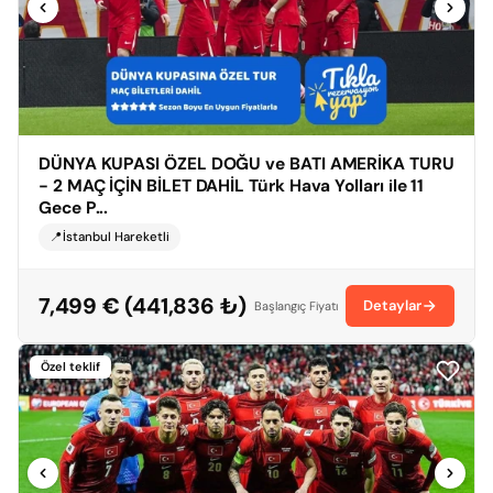
DÜNYA KUPASI ÖZEL DOĞU ve BATI AMERİKA TURU
- 2 MAÇ İÇİN BİLET DAHİL Türk Hava Yolları ile 11
Gece P...
📍İstanbul Hareketli
7,499 € (441,836 ₺)
Detaylar
Başlangıç Fiyatı
Özel teklif