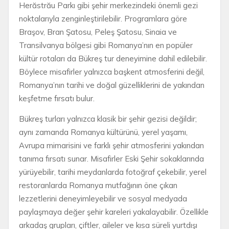
Herăstrău Parkı gibi şehir merkezindeki önemli gezi
noktalarıyla zenginleştirilebilir. Programlara göre
Braşov, Bran Şatosu, Peleş Şatosu, Sinaia ve
Transilvanya bölgesi gibi Romanya’nın en popüler
kültür rotaları da Bükreş tur deneyimine dahil edilebilir.
Böylece misafirler yalnızca başkent atmosferini değil,
Romanya’nın tarihi ve doğal güzelliklerini de yakından
keşfetme fırsatı bulur.
Bükreş turları yalnızca klasik bir şehir gezisi değildir;
aynı zamanda Romanya kültürünü, yerel yaşamı,
Avrupa mimarisini ve farklı şehir atmosferini yakından
tanıma fırsatı sunar. Misafirler Eski Şehir sokaklarında
yürüyebilir, tarihi meydanlarda fotoğraf çekebilir, yerel
restoranlarda Romanya mutfağının öne çıkan
lezzetlerini deneyimleyebilir ve sosyal medyada
paylaşmaya değer şehir kareleri yakalayabilir. Özellikle
arkadaş grupları, çiftler, aileler ve kısa süreli yurtdışı