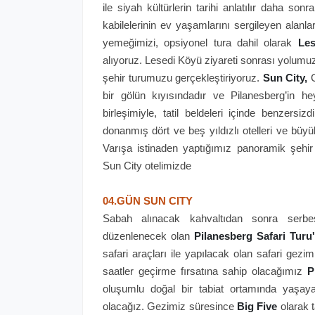
ile siyah kültürlerin tarihi anlatılır daha son
kabilelerinin ev yaşamlarını sergileyen alanlara
yemeğimizi, opsiyonel tura dahil olarak
Les
alıyoruz. Lesedi Köyü ziyareti sonrası yolum
şehir turumuzu gerçekleştiriyoruz.
Sun City,
G
bir gölün kıyısındadır ve Pilanesberg’in heyb
birleşimiyle, tatil beldeleri içinde benzersiz
donanmış dört ve beş yıldızlı otelleri ve büy
Varışa istinaden yaptığımız panoramik şehi
Sun City otelimizde
04.GÜN SUN CITY
Sabah alınacak kahvaltıdan sonra serbe
düzenlenecek olan
Pilanesberg Safari Turu'
safari araçları ile yapılacak olan safari gezi
saatler geçirme fırsatına sahip olacağımız
P
oluşumlu doğal bir tabiat ortamında yaşaya
olacağız. Gezimiz süresince
Big Five
olarak 