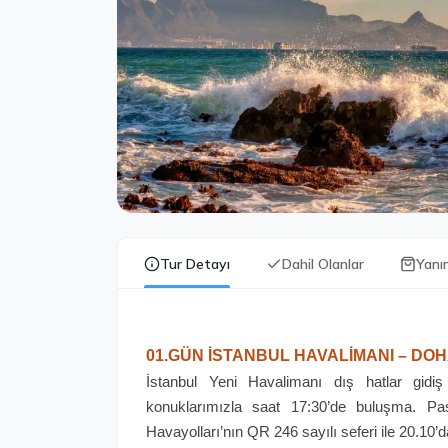
Tur Detayı
Dahil Olanlar
Yanı
01.GÜN İSTANBUL HAVALİMANI – DO
İstanbul Yeni Havalimanı dış hatlar gidiş
konuklarımızla saat 17:30’de buluşma. Pas
Havayolları’nın QR 246 sayılı seferi ile 20.1