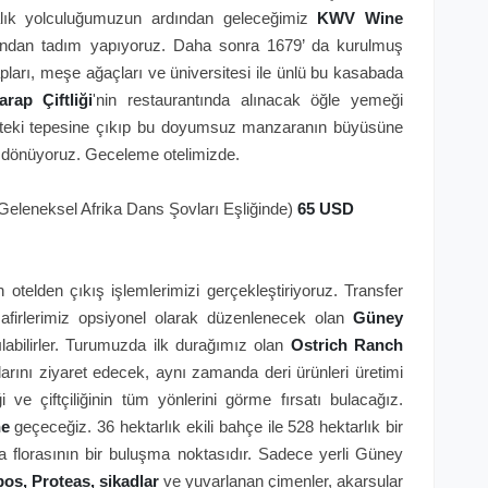
alık yolculuğumuzun ardından geleceğimiz
KWV Wine
dından tadım yapıyoruz. Daha sonra 1679’ da kurulmuş
ları, meşe ağaçları ve üniversitesi ile ünlü bu kasabada
rap Çiftliği
'nin restaurantında alınacak öğle yemeği
kteki tepesine çıkıp bu doyumsuz manzaranın büyüsüne
ze dönüyoruz. Geceleme otelimizde.
leneksel Afrika Dans Şovları Eşliğinde)
65 USD
otelden çıkış işlemlerimizi gerçekleştiriyoruz. Transfer
firlerimiz opsiyonel olarak düzenlenecek olan
Güney
labilirler. Turumuzda ilk durağımız olan
Ostrich Ranch
arını ziyaret edecek, aynı zamanda deri ürünleri üretimi
i ve çiftçiliğinin tüm yönlerini görme fırsatı bulacağız.
ne
geçeceğiz. 36 hektarlık ekili bahçe ile 528 hektarlık bir
 florasının bir buluşma noktasıdır. Sadece yerli Güney
os, Proteas, sikadlar
ve yuvarlanan çimenler, akarsular