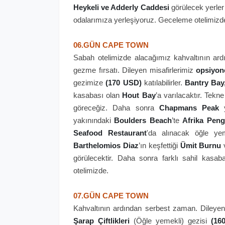
Heykeli ve Adderly Caddesi
görülecek yerler 
odalarımıza yerleşiyoruz. Geceleme otelimizd
06.GÜN CAPE TOWN
Sabah otelimizde alacağımız kahvaltının ar
gezme fırsatı. Dileyen misafirlerimiz
opsiyon
gezimize
(170 USD)
katılabilirler.
Bantry Bay
kasabası olan
Hout Bay
’a varılacaktır. Tekne
göreceğiz. Daha sonra
Chapmans Peak
yakınındaki
Boulders Beach
’te
Afrika Peng
Seafood Restaurant
'da alınacak öğle ye
Barthelomios Diaz
’ın keşfettiği
Ümit Burnu
görülecektir. Daha sonra farklı sahil kas
otelimizde.
07.GÜN CAPE TOWN
Kahvaltının ardından serbest zaman. Dileyen
Şarap Çiftlikleri
(Öğle yemekli) gezisi
(16