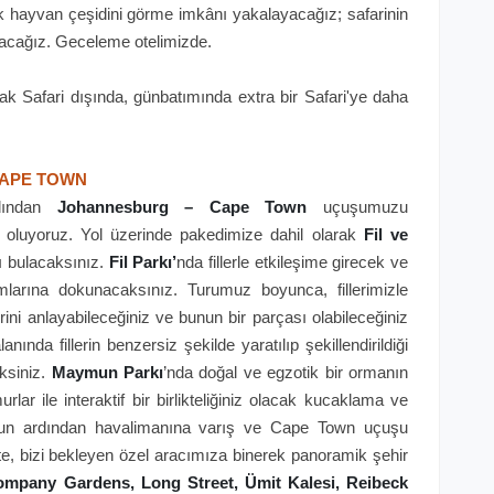
k hayvan çeşidini görme imkânı yakalayacağız; safarinin
lacağız. Geceleme otelimizde.
k Safari dışında, günbatımında extra bir Safari'ye daha
 CAPE TOWN
rdından
Johannesburg – Cape Town
uçuşumuzu
 oluyoruz. Yol üzerinde pakedimize dahil olarak
Fil ve
 bulacaksınız.
Fil Parkı’
nda fillerle etkileşime girecek ve
mlarına dokunacaksınız. Turumuz boyunca, fillerimizle
erini anlayabileceğiniz ve bunun bir parçası olabileceğiniz
nında fillerin benzersiz şekilde yaratılıp şekillendirildiği
ksiniz.
Maymun Parkı
’nda doğal ve egzotik bir ormanın
r ile interaktif bir birlikteliğiniz olacak kucaklama ve
zun ardından havalimanına varış ve Cape Town uçuşu
ikte, bizi bekleyen özel aracımıza binerek panoramik şehir
ompany Gardens, Long Street, Ümit Kalesi, Reibeck