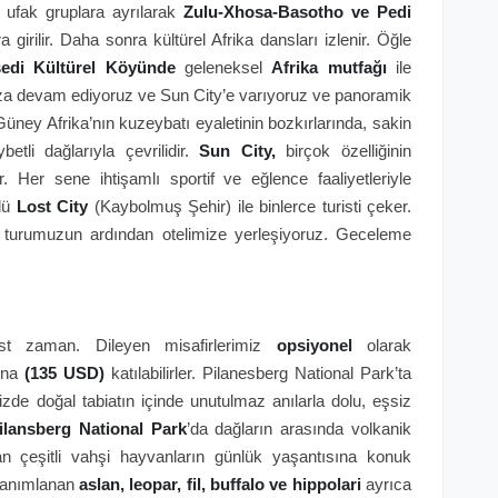
ra ufak gruplara ayrılarak
Zulu-Xhosa-Basotho ve Pedi
 girilir. Daha sonra kültürel Afrika dansları izlenir. Öğle
edi Kültürel Köyünde
geleneksel
Afrika mutfağı
ile
uza devam ediyoruz ve Sun City’e varıyoruz ve panoramik
üney Afrika’nın kuzeybatı eyaletinin bozkırlarında, sakin
etli dağlarıyla çevrilidir.
Sun City,
birçok özelliğinin
dir. Her sene ihtişamlı sportif ve eğlence faaliyetleriyle
ülü
Lost City
(Kaybolmuş Şehir) ile binlerce turisti çeker.
r turumuzun ardından otelimize yerleşiyoruz. Geceleme
st zaman. Dileyen misafirlerimiz
opsiyonel
olarak
na
(135 USD)
katılabilirler. Pilanesberg National Park’ta
mizde doğal tabiatın içinde unutulmaz anılarla dolu, eşsiz
ilansberg National Park
’da dağların arasında volkanik
n çeşitli vahşi hayvanların günlük yaşantısına konuk
tanımlanan
aslan, leopar, fil, buffalo ve hippolari
ayrıca