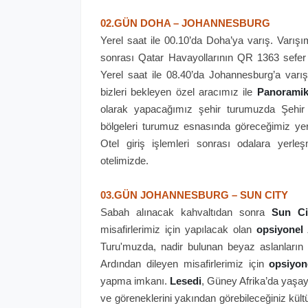
02.GÜN DOHA – JOHANNESBURG
Yerel saat ile 00.10’da Doha’ya varış. Varışı
sonrası Qatar Havayollarının QR 1363 sefer 
Yerel saat ile 08.40’da Johannesburg’a varı
bizleri bekleyen özel aracımız ile
Panorami
olarak yapacağımız şehir turumuzda Şehi
bölgeleri turumuz esnasında göreceğimiz yerl
Otel giriş işlemleri sonrası odalara yer
otelimizde.
03.GÜN JOHANNESBURG – SUN CITY
Sabah alınacak kahvaltıdan sonra
Sun Ci
misafirlerimiz için yapılacak olan
opsiyonel 
Turu'muzda, nadir bulunan beyaz aslanların 
Ardından dileyen misafirlerimiz için
opsiyo
yapma imkanı.
Lesedi
, Güney Afrika’da yaşaya
ve göreneklerini yakından görebileceğiniz kül