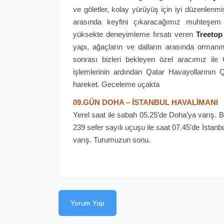
ve göletler, kolay yürüyüş için iyi düzenlenmiş y
arasında keyfini çıkaracağımız muhteşem 
yüksekte deneyimleme fırsatı veren
Treeto
yapı, ağaçların ve dalların arasında ormanın
sonrası bizleri bekleyen özel aracımız il
işlemlerinin ardından Qatar Havayollarının
hareket. Geceleme uçakta
09.GÜN DOHA – İSTANBUL HAVALİMANI
Yerel saat ile sabah 05.25’de Doha’ya varış.
239 sefer sayılı uçuşu ile saat 07.45’de İstanb
varış. Turumuzun sonu.
Yorum Yap