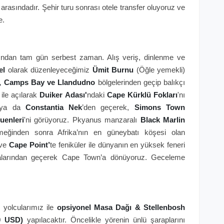
arasındadır. Şehir turu sonrası otele transfer oluyoruz ve
e.
dından tam gün serbest zaman. Alış veriş, dinlenme ve
el
olarak düzenleyeceğimiz
Ümit Burnu
(Öğle yemekli)
, Camps Bay ve Llandudno
bölgelerinden geçip balıkçı
 ile açılarak
Duiker Adası'
ndaki
Cape Kürklü Fokları
'nı
ya da
Constantia Nek
’den geçerek,
Simons Town
uenleri
'ni görüyoruz. Pkyanus manzaralı
Black Marlin
meğinden sonra Afrika’nın en güneybatı köşesi olan
ve
Cape Point’
te feniküler ile dünyanın en yüksek feneri
abalarından geçerek Cape Town’a dönüyoruz. Geceleme
 yolcularımız ile
opsiyonel
Masa Dağı & Stellenbosh
0 USD)
yapılacaktır. Öncelikle yörenin ünlü şaraplarını