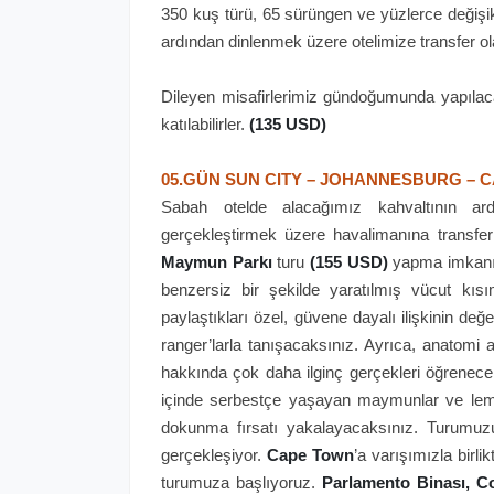
350 kuş türü, 65 sürüngen ve yüzlerce değişi
ardından dinlenmek üzere otelimize transfer o
Dileyen misafirlerimiz gündoğumunda yapılaca
katılabilirler.
(135 USD)
05.GÜN SUN CITY – JOHANNESBURG –
Sabah otelde alacağımız kahvaltının a
gerçekleştirmek üzere havalimanına transfer
Maymun Parkı
turu
(155 USD)
yapma imkanı
benzersiz bir şekilde yaratılmış vücut kısı
paylaştıkları özel, güvene dayalı ilişkinin değ
ranger’larla tanışacaksınız. Ayrıca, anatomi ala
hakkında çok daha ilginç gerçekleri öğrenece
içinde serbestçe yaşayan maymunlar ve lemurla
dokunma fırsatı yakalayacaksınız. Turumu
gerçekleşiyor.
Cape Town
’a varışımızla birl
turumuza başlıyoruz.
Parlamento Binası, C