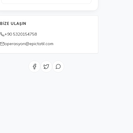
BIZE ULAŞIN
+90 5320154758
operasyon@epictatil.com