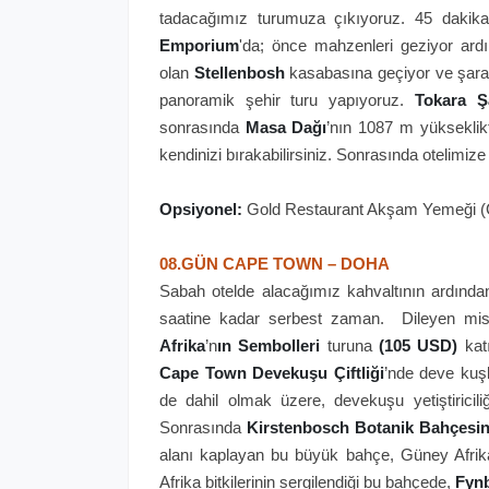
tadacağımız turumuza çıkıyoruz. 45 dakik
Emporium
'da; önce mahzenleri geziyor ar
olan
Stellenbosh
kasabasına geçiyor ve şarap
panoramik şehir turu yapıyoruz.
Tokara Şa
sonrasında
Masa
Dağı
’nın 1087 m yüksekli
kendinizi bırakabilirsiniz. Sonrasında otelimi
Opsiyonel:
Gold Restaurant Akşam Yemeği (Ge
08.GÜN CAPE TOWN – DOHA
Sabah otelde alacağımız kahvaltının ardından 
saatine kadar serbest zaman. Dileyen misa
Afrika
’n
ın Sembolleri
turuna
(105 USD)
katı
Cape Town Devekuşu Çiftliği
’nde deve kuşl
de dahil olmak üzere, devekuşu yetiştiriciliğ
Sonrasında
Kirstenbosch Botanik Bahçesi
alanı kaplayan bu büyük bahçe, Güney Afrika
Afrika bitkilerinin sergilendiği bu bahçede,
Fynb