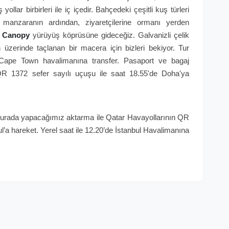
ollar birbirleri ile iç içedir. Bahçedeki çeşitli kuş türleri
manzaranın ardından, ziyaretçilerine ormanı yerden
p Canopy
yürüyüş köprüsüne gideceğiz. Galvanizli çelik
 üzerinde taçlanan bir macera için bizleri bekiyor. Tur
e Cape Town havalimanına transfer. Pasaport ve bagaj
 QR 1372 sefer sayılı uçuşu ile saat 18.55'de Doha'ya
 Burada yapacağımız aktarma ile Qatar Havayollarının QR
ul’a hareket. Yerel saat ile 12.20’de İstanbul Havalimanına