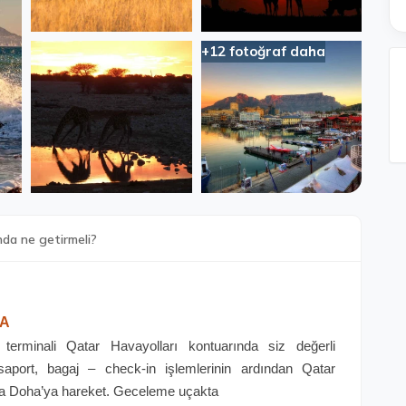
+12 fotoğraf daha
nda ne getirmeli?
HA
 terminali Qatar Havayolları kontuarında siz değerli
aport, bagaj – check-in işlemlerinin ardından Qatar
0’da Doha’ya hareket. Geceleme uçakta