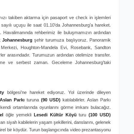
mızı takiben aktarma için pasaport ve check in işlemleri
sayılı uçuşu ile saat 01.10’da Johannesburg’a hareket.
ş. Havalimanında rehberimiz ile buluşmamızın ardından
k Johannesburg
şehir turumuza başlıyoruz. Panoramik
r Merkezi, Houghton-Mandela Evi, Rosebank, Sandton
er arasındadır. Turumuzun ardından otelimize transfer.
leşme ve serbest zaman. Geceleme Johannesburg’taki
ty
bölgesi’ne hareket ediyoruz. Yol üzerinde dileyen
Aslan Parkı
turuna
(90 USD)
katılabilirler. Aslan Parkı
kendi ortamlarında oyunlarını görme imkanı bulacağız.
nel
öğle yemekli
Lesedi Kültür Köyü
turu
(100 USD)
n siyah kabilelerin yaşam şekillerini, danslarını, gelenek
türel bir köydür. Turun başlangıcında video prezantasyonu