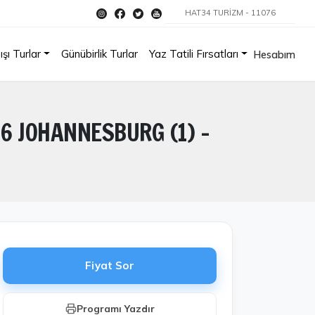
HAT34 TURİZM - 11076
ışı Turlar
Günübirlik Turlar
Yaz Tatili Fırsatları
Hesabım
6 JOHANNESBURG (1) –
Fiyat Sor
Programı Yazdır