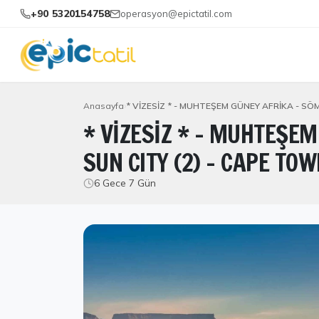
+90 5320154758
operasyon@epictatil.com
Anasayfa
* VİZESİZ * - MUHTEŞEM GÜNEY AFRİKA - SÖM
* VİZESİZ * - MUHTEŞEM
SUN CITY (2) – CAPE TOW
6 Gece 7 Gün