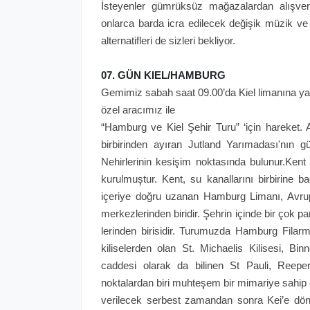
İsteyenler gümrüksüz mağazalardan alışveri
onlarca barda icra edilecek değişik müzik ve
alternatifleri de sizleri bekliyor.
07. GÜN KIEL/HAMBURG
Gemimiz sabah saat 09.00’da Kiel limanına ya
özel aracımız ile
“Hamburg ve Kiel Şehir Turu” ‘için hareket. 
birbirinden ayıran Jutland Yarımadası'nın 
Nehirlerinin kesişim noktasında bulunur.Kent
kurulmuştur. Kent, su kanallarını birbirine 
içeriye doğru uzanan Hamburg Limanı, Avrupa'
merkezlerinden biridir. Şehrin içinde bir çok 
lerinden birisidir. Turumuzda Hamburg Fila
kiliselerden olan St. Michaelis Kilisesi, Bin
caddesi olarak da bilinen St Pauli, Reeper
noktalardan biri muhteşem bir mimariye sahip o
verilecek serbest zamandan sonra Kei’e dön