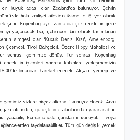
ız ile "Kopenhag Panoramik şehir Turu" için hareket.
n en büyük adası olan Zealand’da bulunuyor. Şehrin
müzde hala kraliyet ailesinin ikamet ettiği yer olarak
ksek şehri Kopenhag aynı zamanda çok renkli bir gece
en iyi yaşanacak beş şehrinden biri olarak tanımlanan
şehrin simgesi olan ‘Küçük Deniz Kızı’, Amelienborg,
on Çeşmesi, Tivoli Bahçeleri, Özerk Hippy Mahallesi ve
r. Tur sonrası gemimize dönüş. Tur sonrası Kopenhag
 check in işlemleri sonrası kabinlere yerleşmemizin
8.00’de limandan hareket edecek. Akşam yemeği ve
gemimiz sizlere birçok alternatif sunuyor olacak. Arzu
 jakuzilerinden, güneşlenme alanlarından yararlanabilir.
ş yapabilir, kumarhanede şanslarını deneyebilir veya
 eğlencelerden faydalanabilirler. Tüm gün değişik yemek