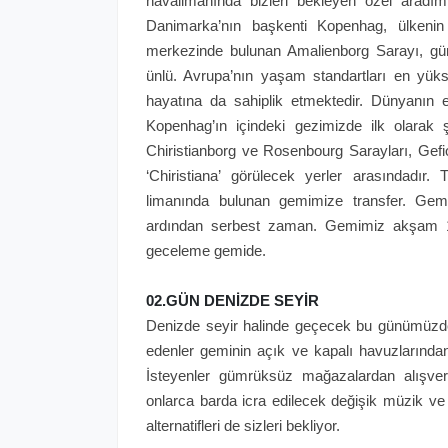
havalimanında bizleri bekleyen özel aradım
Danimarka’nın başkenti Kopenhag, ülkeni
merkezinde bulunan Amalienborg Sarayı, günü
ünlü. Avrupa’nın yaşam standartları en yü
hayatına da sahiplik etmektedir. Dünyanın 
Kopenhag’ın içindeki gezimizde ilk olarak 
Chiristianborg ve Rosenbourg Sarayları, Gefi
‘Chiristiana’ görülecek yerler arasındadı
limanında bulunan gemimize transfer. Gemi
ardından serbest zaman. Gemimiz akşam 1
geceleme gemide.
02.GÜN DENİZDE SEYİR
Denizde seyir halinde geçecek bu günümüzde 
edenler geminin açık ve kapalı havuzlarından,
İsteyenler gümrüksüz mağazalardan alışveri
onlarca barda icra edilecek değişik müzik ve
alternatifleri de sizleri bekliyor.