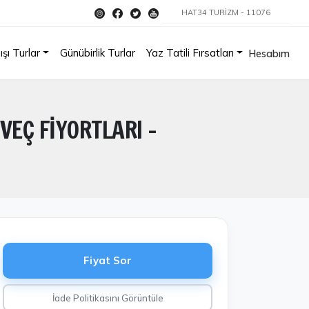
HAT34 TURİZM - 11076
ışı Turlar
Günübirlik Turlar
Yaz Tatili Fırsatları
Hesabım
VEÇ FİYORTLARI -
Fiyat Sor
İade Politikasını Görüntüle