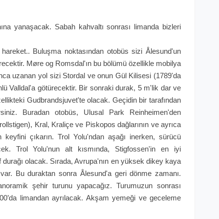
na yanaşacak. Sabah kahvaltı sonrası limanda bizleri
n hareket.. Buluşma noktasından otobüs sizi Ålesund'un
türecektir. Møre og Romsdal'ın bu bölümü özellikle mobilya
yunca uzanan yol sizi Stordal ve onun Gül Kilisesi (1789'da
ünlü Valldal'a götürecektir. Bir sonraki durak, 5 m'lik dar ve
zellikteki Gudbrandsjuvet'te olacak. Geçidin bir tarafından
irsiniz. Buradan otobüs, Ulusal Park Reinheimen'den
rollstigen), Kral, Kraliçe ve Piskopos dağlarının ve ayrıca
keyfini çıkarın. Trol Yolu'ndan aşağı inerken, sürücü
k. Trol Yolu'nun alt kısmında, Stigfossen'in en iyi
raf durağı olacak. Sırada, Avrupa'nın en yüksek dikey kaya
ti var. Bu duraktan sonra Ålesund'a geri dönme zamanı.
anoramik şehir turunu yapacağız. Turumuzun sonrası
.00’da limandan ayrılacak. Akşam yemeği ve geceleme