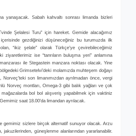
a yanaşacak. Sabah kahvaltı sonrası limanda bizleri
nde Şelalesi Turu” için hareket. Gemide alacağımız
 içerisinde gezdiğinizi düşüneceğiniz bu turumuzda ilk
olan, “ikiz şelale” olarak Türkçe’ye çevirebileceğimiz
i ziyaretlerimiz ise “tanrıların buluşma yeri” anlamına
manzarası ile Stegastein manzara noktası olacak. Yine
ir bölgedeki Grimsetelvi’deki molamızda muhteşem doğayı
e, Norveç’teki son limanımızdan ayrılmadan önce, vergi
 ünlü Norveç montları, Omega-3 gibi balık yağları ve çok
iz mağazalarda bol bol alışveriş yapabilmek için vaktiniz
Gemimiz saat 18.00’da limandan ayrılacak.
gemimiz sizlere birçok alternatif sunuyor olacak. Arzu
 jakuzilerinden, güneşlenme alanlarından yararlanabilir.