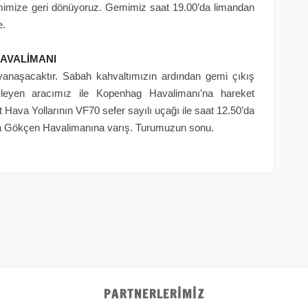
imize geri dönüyoruz. Gemimiz saat 19.00’da limandan
e.
AVALİMANI
anaşacaktır. Sabah kahvaltımızın ardından gemi çıkış
bekleyen aracımız ile Kopenhag Havalimanı’na hareket
 Hava Yollarının VF70 sefer sayılı uçağı ile saat 12.50’da
biha Gökçen Havalimanına varış. Turumuzun sonu.
PARTNERLERIMIZ