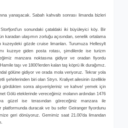
ına yanaşacak. Sabah kahvaltı sonrası limanda bizleri
 Storfjord’un sonundaki çataldaki iki büyüleyici köy. Bir
ün karadan ulaşımın zorluğu açısından, senelik ortalama
n kuzeydeki gözde cruise limanları. Turumuza Hellesylt
nımı kuzeye giden posta rotası, şimdilerde ise turizm
eceğimiz manzara noktasına gidiyor ve oradan fiyordu
Hamile taşı ve 1800’lerden kalan taş köprü ilk durağımız.
ndal gölüne gidiyor ve orada mola veriyoruz. Tekrar yola
i şehirlerinden biri olan Stryn. Kraliyet ailesinin özellikle
yü gördükten sonra alışverişleriniz ve kahve/ yemek için
net Gölü eteklerinde vereceğimiz molanın ardından 1476
va güzel ise terasından göreceğiniz manzara ile
r platformunda duracak ve bu sefer Geiranger fiyordunu
imize geri dönüyoruz. Gemimiz saat 21.00’da limandan
e.