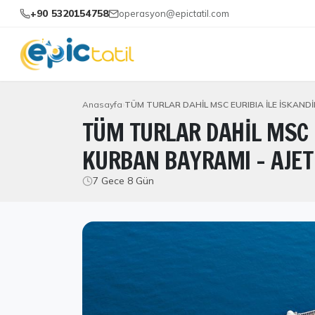
+90 5320154758
operasyon@epictatil.com
Anasayfa
TÜM TURLAR DAHİL MSC EURIBIA İLE İSKANDİ
TÜM TURLAR DAHİL MSC E
KURBAN BAYRAMI - AJET
7 Gece 8 Gün