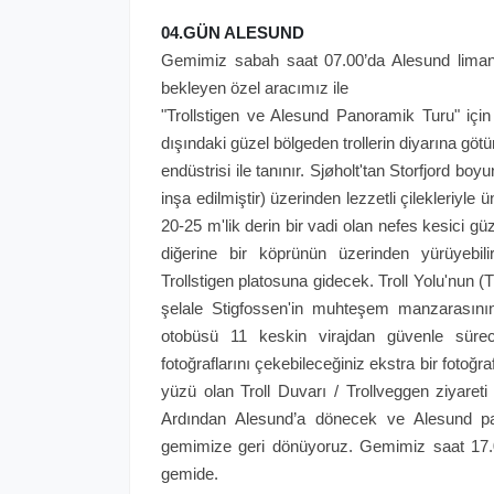
04.GÜN ALESUND
Gemimiz sabah saat 07.00’da Alesund limanı
bekleyen özel aracımız ile
"Trollstigen ve Alesund Panoramik Turu" içi
dışındaki güzel bölgeden trollerin diyarına gö
endüstrisi ile tanınır. Sjøholt'tan Storfjord bo
inşa edilmiştir) üzerinden lezzetli çilekleriyle 
20-25 m'lik derin bir vadi olan nefes kesici gü
diğerine bir köprünün üzerinden yürüyebil
Trollstigen platosuna gidecek. Troll Yolu'nun (T
şelale Stigfossen'in muhteşem manzarasının 
otobüsü 11 keskin virajdan güvenle sürece
fotoğraflarını çekebileceğiniz ekstra bir fotoğ
yüzü olan Troll Duvarı / Trollveggen ziyare
Ardından Alesund’a dönecek ve Alesund p
gemimize geri dönüyoruz. Gemimiz saat 17
gemide.