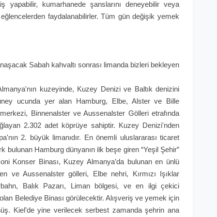
ş yapabilir, kumarhanede şanslarını deneyebilir veya
 eğlencelerden faydalanabilirler. Tüm gün değişik yemek
naşacak Sabah kahvaltı sonrası limanda bizleri bekleyen
Almanya'nın kuzeyinde, Kuzey Denizi ve Baltık denizini
güney ucunda yer alan Hamburg, Elbe, Alster ve Bille
 merkezi, Binnenalster ve Aussenalster Gölleri etrafında
bağlayan 2.302 adet köprüye sahiptir. Kuzey Denizi'nden
nın 2. büyük limanıdır. En önemli uluslararası ticaret
park bulunan Hamburg dünyanın ilk beşe giren “Yeşil Şehir”
rmoni Konser Binası, Kuzey Almanya’da bulunan en ünlü
nen ve Aussenalster gölleri, Elbe nehri, Kırmızı Işıklar
bahn, Balık Pazarı, Liman bölgesi, ve en ilgi çekici
lan Belediye Binası görülecektir. Alışveriş ve yemek için
üş. Kiel’de yine verilecek serbest zamanda şehrin ana