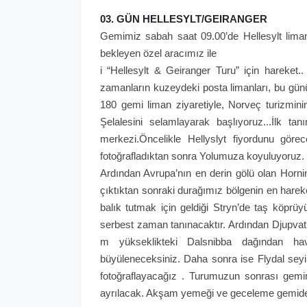
03. GÜN HELLESYLT/GEIRANGER
Gemimiz sabah saat 09.00’de Hellesylt liman
bekleyen özel aracımız ile
i “Hellesylt & Geiranger Turu” için hareket..
zamanların kuzeydeki posta limanları, bu gün
180 gemi liman ziyaretiyle, Norveç turizmini
Şelalesini selamlayarak başlıyoruz...İlk ta
merkezi.Öncelikle Hellyslyt fiyordunu gör
fotoğrafladıktan sonra Yolumuza koyuluyoruz. 
Ardından Avrupa’nın en derin gölü olan Horni
çıktıktan sonraki durağımız bölgenin en hareketl
balık tutmak için geldiği Stryn’de taş köprü
serbest zaman tanınacaktır. Ardından Djupvat
m yükseklikteki Dalsnibba dağından ha
büyüleneceksiniz. Daha sonra ise Flydal seyi
fotoğraflayacağız . Turumuzun sonrası gem
ayrılacak. Akşam yemeği ve geceleme gemid