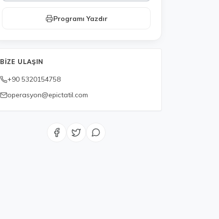
Programı Yazdır
BIZE ULAŞIN
+90 5320154758
operasyon@epictatil.com