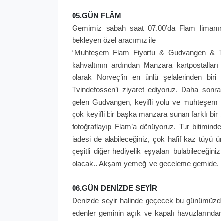
05.GÜN FLÂM
Gemimiz sabah saat 07.00’da Flam limanın
bekleyen özel aracımız ile
“Muhteşem Flam Fiyortu & Gudvangen & Tvi
kahvaltının ardından Manzara kartpostalları
olarak Norveç’in en ünlü şelalerinden biri 
Tvindefossen’i ziyaret ediyoruz. Daha sonrak
gelen Gudvangen, keyifli yolu ve muhteşem 
çok keyifli bir başka manzara sunan farklı b
fotoğraflayıp Flam’a dönüyoruz. Tur bitimind
iadesi de alabileceğiniz, çok hafif kaz tüyü
çeşitli diğer hediyelik eşyaları bulabileceğin
olacak.. Akşam yemeği ve geceleme gemide. 
06.GÜN DENİZDE SEYİR
Denizde seyir halinde geçecek bu günümüzde 
edenler geminin açık ve kapalı havuzlarından,