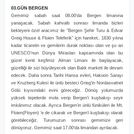
03.GÜN BERGEN
Gemimiz sabah saat 08.00’da Bergen limanına
yanaşacak. Sabah kahvaltı sonrası limanda bizleri
bekleyeni özel aracımız ile "Bergen Şehir Turu & Edvar
Greig House & Floien Teleferik" için hareket.. 1830 yılına
kadar ticaretin ve gemilerin durak noktası olan ve şu an
UNESCO’nun Dünya Mirasları kapsamında olan bu
güzel kenti keşfimiz Alman Limanı ile başlayacak,
güzelliği ile sizi büyüleyecek olan Balık marketi ile devam
edecek. Daha sonra Tarihi Hansa evleri, Hakoon Sarayı
ve Kruzberg Kulesi ile ünlü besteci Grieg’in Nordasvatnet
Gölü kıyısındaki evini göreceğiz. Dönüş yolumuzda
yüksek tepelerde mola verip Bergen’i kuşbakışı seyir
imkânımız olacak. Ayrıca Bergen'in ünlü füniküleri ile Mt.
Floien(Floyen) ‘e de cikarak ve Bergen’i kuşbakışı olarak
görebileceğiz. Turumuzun sonrası gemimize geri
dönüyoruz. Gemimiz saat 17.00’da limandan ayrılacak.