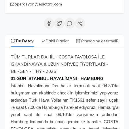
operasyon@epictatil.com
Tur Detayı
Dahil Olanlar
Yanında ne getirmeli?
TÜM TURLAR DAHİL - COSTA FAVOLOSA İLE
İSKANDİNAVYA & UZUN NORVEÇ FİYORTLARI -
BERGEN - THY - 2026
01.GÜN İSTANBUL HAVALİMANI - HAMBURG
İstanbul Havalimanı Dış hatlar terminali saat 04.30’da
buluşmamızın akabinde check-in işlemlerimizi yapıyoruz
ardından Türk Hava Yollarının TK1661 sefer sayılı uçak
ile saat 07.00’da Hamburg’a hareket ediyoruz. Hamburg’a
yerel saat ile saat 09.10’de varışımızın ardından
Hamburg limanında bulunan gemimize transfer. COSTA
FAVOLOSA gemimizin check-in ve bagaj işlemleri