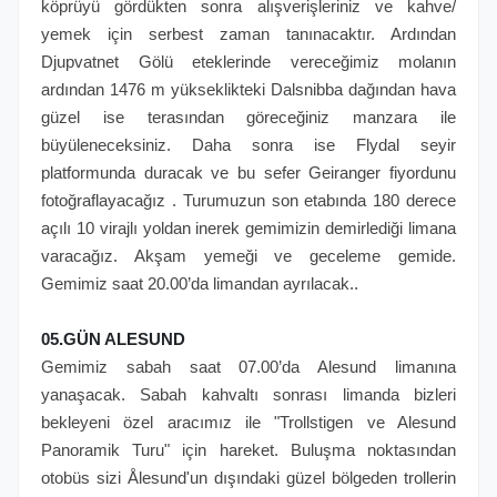
köprüyü gördükten sonra alışverişleriniz ve kahve/
yemek için serbest zaman tanınacaktır. Ardından
Djupvatnet Gölü eteklerinde vereceğimiz molanın
ardından 1476 m yükseklikteki Dalsnibba dağından hava
güzel ise terasından göreceğiniz manzara ile
büyüleneceksiniz. Daha sonra ise Flydal seyir
platformunda duracak ve bu sefer Geiranger fiyordunu
fotoğraflayacağız . Turumuzun son etabında 180 derece
açılı 10 virajlı yoldan inerek gemimizin demirlediği limana
varacağız. Akşam yemeği ve geceleme gemide.
Gemimiz saat 20.00’da limandan ayrılacak..
05.GÜN ALESUND
Gemimiz sabah saat 07.00’da Alesund limanına
yanaşacak. Sabah kahvaltı sonrası limanda bizleri
bekleyeni özel aracımız ile "Trollstigen ve Alesund
Panoramik Turu" için hareket. Buluşma noktasından
otobüs sizi Ålesund'un dışındaki güzel bölgeden trollerin