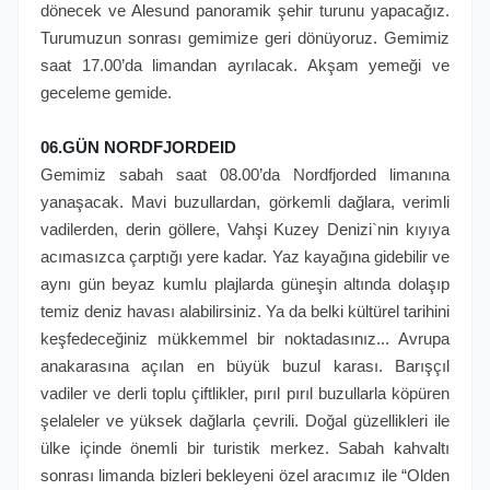
dönecek ve Alesund panoramik şehir turunu yapacağız.
Turumuzun sonrası gemimize geri dönüyoruz. Gemimiz
saat 17.00’da limandan ayrılacak. Akşam yemeği ve
geceleme gemide.
06.GÜN NORDFJORDEID
Gemimiz sabah saat 08.00’da Nordfjorded limanına
yanaşacak. Mavi buzullardan, görkemli dağlara, verimli
vadilerden, derin göllere, Vahşi Kuzey Denizi`nin kıyıya
acımasızca çarptığı yere kadar. Yaz kayağına gidebilir ve
aynı gün beyaz kumlu plajlarda güneşin altında dolaşıp
temiz deniz havası alabilirsiniz. Ya da belki kültürel tarihini
keşfedeceğiniz mükkemmel bir noktadasınız... Avrupa
anakarasına açılan en büyük buzul karası. Barışçıl
vadiler ve derli toplu çiftlikler, pırıl pırıl buzullarla köpüren
şelaleler ve yüksek dağlarla çevrili. Doğal güzellikleri ile
ülke içinde önemli bir turistik merkez. Sabah kahvaltı
sonrası limanda bizleri bekleyeni özel aracımız ile “Olden