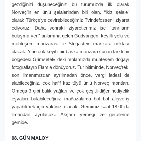
gezdiğinizi düşüneceğiniz bu turumuzda ilk olarak
Norveç’in en ünlü şelalerinden biri olan, “ikiz şelale”
olarak Türkçe’ye çevirebileceğimiz Tvindefossen’i ziyaret
ediyoruz. Daha sonraki ziyaretlerimiz ise “tanrıların
buluşma yeri” anlamına gelen Gudvangen, keyifli yolu ve
muhteşem manzarası ile Stegastein manzara noktası
olacak. Yine çok keyifli bir başka manzara sunan farklı bir
bölgedeki Grimsetelvi’deki molamızda muhteşem doğayı
fotoğraflayıp Flam’a dönüyoruz. Tur bitiminde, Norveç’teki
son limanımızdan ayrılmadan önce, vergi iadesi de
alabileceğiniz, çok hafif kaz tüyü ünlü Norveç montları,
Omega-3 gibi balık yağları ve çok çeşitli diğer hediyelik
eşyaları bulabileceğiniz mağazalarda bol bol alışveriş
yapabilmek için vaktiniz olacak. Gemimiz saat 18.00’da
limandan ayrılacak.. Akşam yemeği ve geceleme
gemide.
08. GÜN MALOY