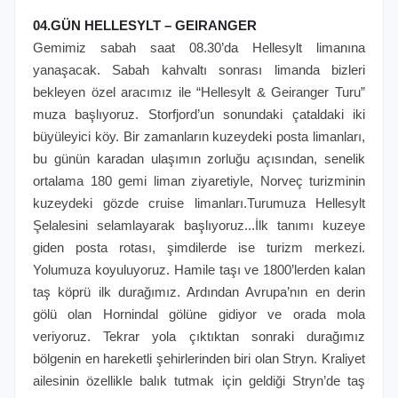
04.GÜN HELLESYLT – GEIRANGER
Gemimiz sabah saat 08.30’da Hellesylt limanına
yanaşacak. Sabah kahvaltı sonrası limanda bizleri
bekleyen özel aracımız ile “Hellesylt & Geiranger Turu”
muza başlıyoruz. Storfjord’un sonundaki çataldaki iki
büyüleyici köy. Bir zamanların kuzeydeki posta limanları,
bu günün karadan ulaşımın zorluğu açısından, senelik
ortalama 180 gemi liman ziyaretiyle, Norveç turizminin
kuzeydeki gözde cruise limanları.Turumuza Hellesylt
Şelalesini selamlayarak başlıyoruz...İlk tanımı kuzeye
giden posta rotası, şimdilerde ise turizm merkezi.
Yolumuza koyuluyoruz. Hamile taşı ve 1800’lerden kalan
taş köprü ilk durağımız. Ardından Avrupa’nın en derin
gölü olan Hornindal gölüne gidiyor ve orada mola
veriyoruz. Tekrar yola çıktıktan sonraki durağımız
bölgenin en hareketli şehirlerinden biri olan Stryn. Kraliyet
ailesinin özellikle balık tutmak için geldiği Stryn’de taş