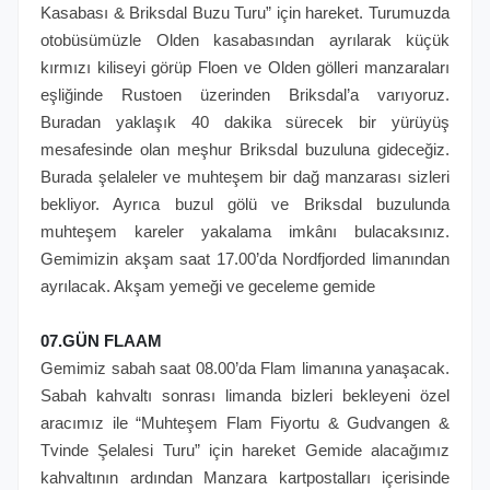
Kasabası & Briksdal Buzu Turu” için hareket. Turumuzda
otobüsümüzle Olden kasabasından ayrılarak küçük
kırmızı kiliseyi görüp Floen ve Olden gölleri manzaraları
eşliğinde Rustoen üzerinden Briksdal’a varıyoruz.
Buradan yaklaşık 40 dakika sürecek bir yürüyüş
mesafesinde olan meşhur Briksdal buzuluna gideceğiz.
Burada şelaleler ve muhteşem bir dağ manzarası sizleri
bekliyor. Ayrıca buzul gölü ve Briksdal buzulunda
muhteşem kareler yakalama imkânı bulacaksınız.
Gemimizin akşam saat 17.00’da Nordfjorded limanından
ayrılacak. Akşam yemeği ve geceleme gemide
07.GÜN FLAAM
Gemimiz sabah saat 08.00’da Flam limanına yanaşacak.
Sabah kahvaltı sonrası limanda bizleri bekleyeni özel
aracımız ile “Muhteşem Flam Fiyortu & Gudvangen &
Tvinde Şelalesi Turu” için hareket Gemide alacağımız
kahvaltının ardından Manzara kartpostalları içerisinde