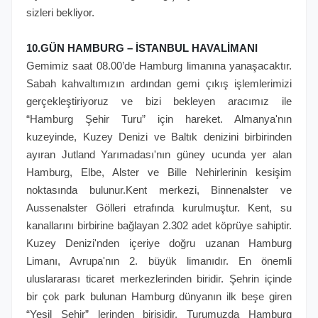
sizleri bekliyor.
10.GÜN HAMBURG – İSTANBUL HAVALİMANI
Gemimiz saat 08.00’de Hamburg limanına yanaşacaktır.
Sabah kahvaltımızın ardından gemi çıkış işlemlerimizi
gerçekleştiriyoruz ve bizi bekleyen aracımız ile
“Hamburg Şehir Turu” için hareket. Almanya'nın
kuzeyinde, Kuzey Denizi ve Baltık denizini birbirinden
ayıran Jutland Yarımadası'nın güney ucunda yer alan
Hamburg, Elbe, Alster ve Bille Nehirlerinin kesişim
noktasında bulunur.Kent merkezi, Binnenalster ve
Aussenalster Gölleri etrafında kurulmuştur. Kent, su
kanallarını birbirine bağlayan 2.302 adet köprüye sahiptir.
Kuzey Denizi'nden içeriye doğru uzanan Hamburg
Limanı, Avrupa'nın 2. büyük limanıdır. En önemli
uluslararası ticaret merkezlerinden biridir. Şehrin içinde
bir çok park bulunan Hamburg dünyanın ilk beşe giren
“Yeşil Şehir” lerinden birisidir. Turumuzda Hamburg