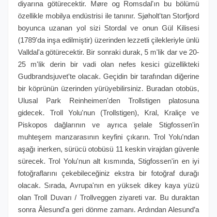
diyarına götürecektir. Møre og Romsdal'ın bu bölümü
özellikle mobilya endüstrisi ile tanınır. Sjøholt'tan Storfjord
boyunca uzanan yol sizi Stordal ve onun Gül Kilisesi
(1789'da inşa edilmiştir) üzerinden lezzetli çilekleriyle ünlü
Valldal'a götürecektir. Bir sonraki durak, 5 m'lik dar ve 20-
25 m'lik derin bir vadi olan nefes kesici güzellikteki
Gudbrandsjuvet'te olacak. Geçidin bir tarafından diğerine
bir köprünün üzerinden yürüyebilirsiniz. Buradan otobüs,
Ulusal Park Reinheimen'den Trollstigen platosuna
gidecek. Troll Yolu'nun (Trollstigen), Kral, Kraliçe ve
Piskopos dağlarının ve ayrıca şelale Stigfossen'in
muhteşem manzarasının keyfini çıkarın. Trol Yolu'ndan
aşağı inerken, sürücü otobüsü 11 keskin virajdan güvenle
sürecek. Trol Yolu'nun alt kısmında, Stigfossen'in en iyi
fotoğraflarını çekebileceğiniz ekstra bir fotoğraf durağı
olacak. Sırada, Avrupa'nın en yüksek dikey kaya yüzü
olan Troll Duvarı / Trollveggen ziyareti var. Bu duraktan
sonra Ålesund'a geri dönme zamanı. Ardından Alesund’a