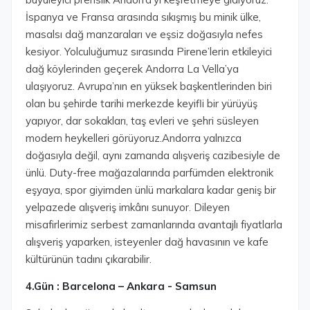
İspanya ve Fransa arasında sıkışmış bu minik ülke,
masalsı dağ manzaraları ve eşsiz doğasıyla nefes
kesiyor. Yolculuğumuz sırasında Pirene’lerin etkileyici
dağ köylerinden geçerek Andorra La Vella’ya
ulaşıyoruz. Avrupa’nın en yüksek başkentlerinden biri
olan bu şehirde tarihi merkezde keyifli bir yürüyüş
yapıyor, dar sokakları, taş evleri ve şehri süsleyen
modern heykelleri görüyoruz.Andorra yalnızca
doğasıyla değil, aynı zamanda alışveriş cazibesiyle de
ünlü. Duty-free mağazalarında parfümden elektronik
eşyaya, spor giyimden ünlü markalara kadar geniş bir
yelpazede alışveriş imkânı sunuyor. Dileyen
misafirlerimiz serbest zamanlarında avantajlı fiyatlarla
alışveriş yaparken, isteyenler dağ havasının ve kafe
kültürünün tadını çıkarabilir.
4.Gün : Barcelona – Ankara - Samsun