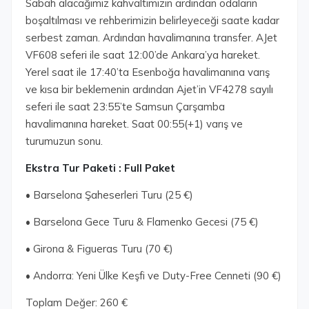
Sabah alacağımız kahvaltımızın ardından odaların
boşaltılması ve rehberimizin belirleyeceği saate kadar
serbest zaman. Ardından havalimanına transfer. AJet
VF608 seferi ile saat 12:00’de Ankara’ya hareket.
Yerel saat ile 17:40’ta Esenboğa havalimanına varış
ve kısa bir beklemenin ardından Ajet’in VF4278 sayılı
seferi ile saat 23:55’te Samsun Çarşamba
havalimanına hareket. Saat 00:55(+1) varış ve
turumuzun sonu.
Ekstra Tur Paketi : Full Paket
• Barselona Şaheserleri Turu (25 €)
• Barselona Gece Turu & Flamenko Gecesi (75 €)
• Girona & Figueras Turu (70 €)
• Andorra: Yeni Ülke Keşfi ve Duty-Free Cenneti (90 €)
Toplam Değer: 260 €