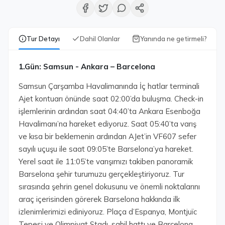
Tur Detayı
Dahil Olanlar
Yanında ne getirmeli?
1.Gün: Samsun - Ankara – Barcelona
Samsun Çarşamba Havalimanında İç hatlar terminali
Ajet kontuarı önünde saat 02:00’da buluşma. Check-in
işlemlerinin ardından saat 04:40’ta Ankara Esenboğa
Havalimanı’na hareket ediyoruz. Saat 05:40’ta varış
ve kısa bir beklemenin ardından AJet’in VF607 sefer
sayılı uçuşu ile saat 09:05’te Barselona’ya hareket.
Yerel saat ile 11:05’te varışımızı takiben panoramik
Barselona şehir turumuzu gerçekleştiriyoruz. Tur
sırasında şehrin genel dokusunu ve önemli noktalarını
araç içerisinden görerek Barselona hakkında ilk
izlenimlerimizi ediniyoruz. Plaça d’Espanya, Montjuïc
Tepesi ve Olimpiyat Stadı, sahil hattı ve Barcelona