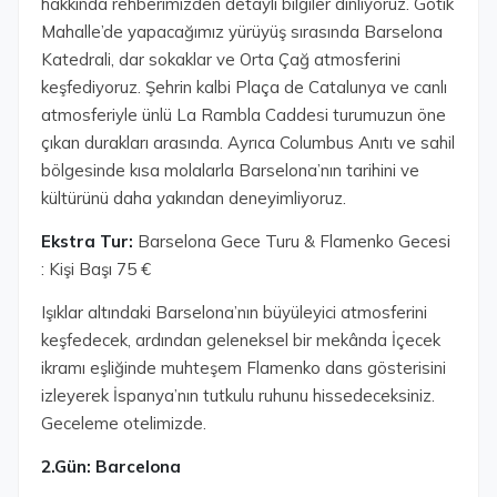
hakkında rehberimizden detaylı bilgiler dinliyoruz. Gotik
Mahalle’de yapacağımız yürüyüş sırasında Barselona
Katedrali, dar sokaklar ve Orta Çağ atmosferini
keşfediyoruz. Şehrin kalbi Plaça de Catalunya ve canlı
atmosferiyle ünlü La Rambla Caddesi turumuzun öne
çıkan durakları arasında. Ayrıca Columbus Anıtı ve sahil
bölgesinde kısa molalarla Barselona’nın tarihini ve
kültürünü daha yakından deneyimliyoruz.
Ekstra Tur:
Barselona Gece Turu & Flamenko Gecesi
: Kişi Başı 75 €
Işıklar altındaki Barselona’nın büyüleyici atmosferini
keşfedecek, ardından geleneksel bir mekânda İçecek
ikramı eşliğinde muhteşem Flamenko dans gösterisini
izleyerek İspanya’nın tutkulu ruhunu hissedeceksiniz.
Geceleme otelimizde.
2.Gün: Barcelona