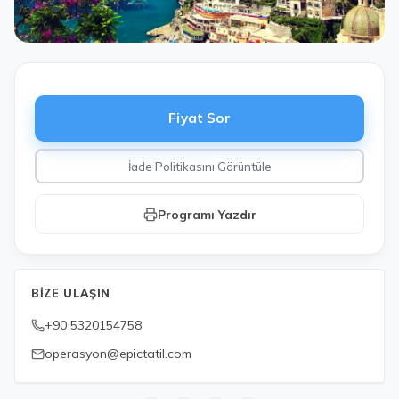
Fiyat Sor
İade Politikasını Görüntüle
Programı Yazdır
BIZE ULAŞIN
+90 5320154758
operasyon@epictatil.com