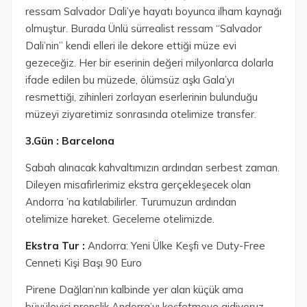
ressam Salvador Dali’ye hayatı boyunca ilham kaynağı
olmuştur. Burada Ünlü sürrealist ressam “Salvador
Dali’nin” kendi elleri ile dekore ettiği müze evi
gezeceğiz. Her bir eserinin değeri milyonlarca dolarla
ifade edilen bu müzede, ölümsüz aşkı Gala’yı
resmettiği, zihinleri zorlayan eserlerinin bulunduğu
müzeyi ziyaretimiz sonrasında otelimize transfer.
3.Gün : Barcelona
Sabah alınacak kahvaltımızın ardından serbest zaman.
Dileyen misafirlerimiz ekstra gerçekleşecek olan
Andorra ’na katılabilirler. Turumuzun ardından
otelimize hareket. Geceleme otelimizde.
Ekstra Tur :
Andorra: Yeni Ülke Keşfi ve Duty-Free
Cenneti Kişi Başı 90 Euro
Pirene Dağları’nın kalbinde yer alan küçük ama
büyüleyici prenslik Andorra’yı keşfetmeye gidiyoruz.