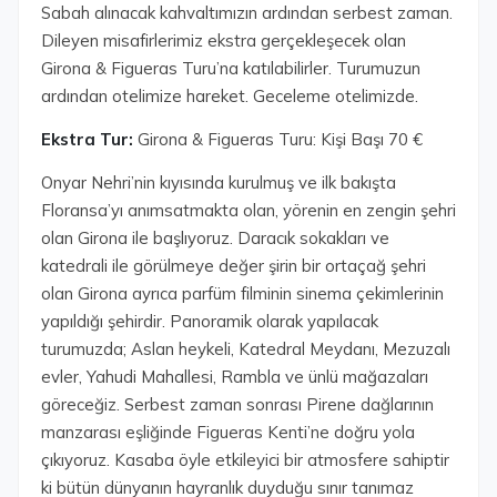
Sabah alınacak kahvaltımızın ardından serbest zaman.
Dileyen misafirlerimiz ekstra gerçekleşecek olan
Girona & Figueras Turu’na katılabilirler. Turumuzun
ardından otelimize hareket. Geceleme otelimizde.
Ekstra Tur:
Girona & Figueras Turu: Kişi Başı 70 €
Onyar Nehri’nin kıyısında kurulmuş ve ilk bakışta
Floransa’yı anımsatmakta olan, yörenin en zengin şehri
olan Girona ile başlıyoruz. Daracık sokakları ve
katedrali ile görülmeye değer şirin bir ortaçağ şehri
olan Girona ayrıca parfüm filminin sinema çekimlerinin
yapıldığı şehirdir. Panoramik olarak yapılacak
turumuzda; Aslan heykeli, Katedral Meydanı, Mezuzalı
evler, Yahudi Mahallesi, Rambla ve ünlü mağazaları
göreceğiz. Serbest zaman sonrası Pirene dağlarının
manzarası eşliğinde Figueras Kenti’ne doğru yola
çıkıyoruz. Kasaba öyle etkileyici bir atmosfere sahiptir
ki bütün dünyanın hayranlık duyduğu sınır tanımaz