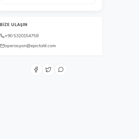
BIZE ULAŞIN
+90 5320154758
operasyon@epictatil.com