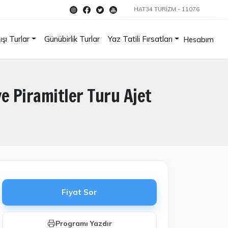
HAT34 TURİZM - 11076
ışı Turlar
Günübirlik Turlar
Yaz Tatili Fırsatları
Hesabım
e Piramitler Turu Ajet
Fiyat Sor
Programı Yazdır