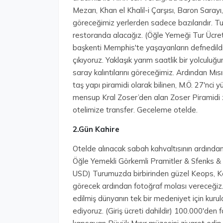
Mezarı, Khan el Khalil-i Çarşısı, Baron Saray
göreceğimiz yerlerden sadece bazılarıdır. Tu
restoranda alacağız. (Öğle Yemeği Tur Ücreti
başkenti Memphis'te yaşayanların defnedildi
çıkıyoruz. Yaklaşık yarım saatlik bir yolculuğu
saray kalıntılarını göreceğimiz. Ardından Mısı
taş yapı piramidi olarak bilinen, M.Ö. 27'nci
mensup Kral Zoser’den alan Zoser Piramidi 
otelimize transfer. Geceleme otelde.
2.Gün Kahire
Otelde alınacak sabah kahvaltısının ardından
Öğle Yemekli Görkemli Pramitler & Sfenks & B
USD) Turumuzda birbirinden güzel Keops, Kef
görecek ardından fotoğraf molası vereceğiz.
edilmiş dünyanın tek bir medeniyet için kuru
ediyoruz. (Giriş ücreti dahildir) 100.000'den 