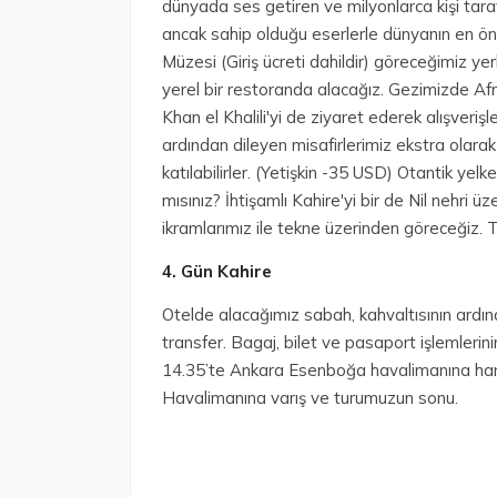
dünyada ses getiren ve milyonlarca kişi tara
ancak sahip olduğu eserlerle dünyanın en ö
Müzesi (Giriş ücreti dahildir) göreceğimiz y
yerel bir restoranda alacağız. Gezimizde Afri
Khan el Khalili'yi de ziyaret ederek alışveri
ardından dileyen misafirlerimiz ekstra olarak
katılabilirler. (Yetişkin -35 USD) Otantik yelke
mısınız? İhtişamlı Kahire'yi bir de Nil nehri 
ikramlarımız ile tekne üzerinden göreceğiz.
4. Gün Kahire
Otelde alacağımız sabah, kahvaltısının ardın
transfer. Bagaj, bilet ve pasaport işlemlerin
14.35’te Ankara Esenboğa havalimanına har
Havalimanına varış ve turumuzun sonu.