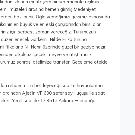
fından izlenen muhteşem bir seremoni ile açılmış
nemli müzeleri arasına hemen girmiş Medeniyet
erlerden bazılarıdır. Öğle yemeğimizi gezimiz esnasında
ka'nın en büyük ve en eski çarşılarından birisi olan
şleriniz için serbest zaman vereceğiz. Turumuzun
 düzenlenecek Görkemli Nil’de Filika turuna
nli filikalarla Nil Nehri üzerinde güzel bir geziye hazır
üzerinden alkolsüz içecek, meyve ve atıştırmalık
 Turumuz sonrası otelimize transfer. Geceleme otelde.
dan rehberimizin belirleyeceği saatte havaalanı’na
in ardından AJet’in VF 600 sefer sayılı uçuşu ile saat
eket. Yerel saat ile 17.35’te Ankara Esenboğa