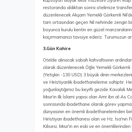
kapsayan Büyük Mısır müzesini ziyaret edip 
restoranda aldıktan sonra otelimize transfer
düzenlenecek Akşam Yemekli Görkemli Nil’de t
tam ortasından geçen Nil nehrinde zengin b
boyunca kurulu kentin en güzel manzaralarını 
kaçırmamanızı tavsiye ederiz. Turumuzun ar
3.Gün Kahire
Otelde alınacak sabah kahvaltısının ardından
olarak düzenlenecek Öğle Yemekli Görkemli E
(Yetişkin -130 USD) 3 büyük dinin merkezlerin
ve Hıristiyanlık ibadethanelerine sahiptir. Hem
yoğunlaştığımız bu keyifli gezide Kavalalı Me
Mısır'ın ilk İslami yapısı olan Amr ibn al-As 
sonrasında ibadethane olarak görev yapmaya
dünyasının en önemli ibadethanelerinden birisi 
Hıristiyan ibadethanesi olan ve Hz. İsa'nın 
Kilisesi, Mısır'ın en eski ve en önemlilerinden