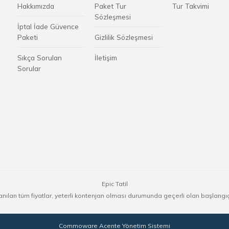
Hakkımızda
Paket Tur
Tur Takvimi
Sözleşmesi
İptal İade Güvence
Paketi
Gizlilik Sözleşmesi
Sıkça Sorulan
İletişim
Sorular
Epic Tatil
nılan tüm fiyatlar, yeterli kontenjan olması durumunda geçerli olan başlangıç f
Commoware Acente Yönetim Sistemi