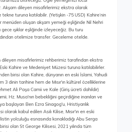
turumuzu bitireceğiz. Öğle yemeğimizi local
. Akşam dileyen misafirlerimiz ekstra olarak
ekne turuna katılabilir. (Yetişkin -75 USD) Kahire’nin
ir menüden oluşan akşam yemeği eşliğinde Nil Nehri
gece ışıklar eşliğinde izleyeceğiz. Bu turu
dından otelimize transfer. Geceleme otelde.
 dileyen misafirlerimiz rehberimiz tarafından ekstra
ski Kahire ve Medeniyet Müzesi turuna katılabilirler.
den birisi olan Kahire, dünyanın en eski İslami, Yahudi
 3 dinin tarihine hem de Mısır'ın kültürel özelliklerine
hmet Ali Paşa Camii ve Kale (Giriş ücreti dahildir)
Camii, Hz. Musa'nın bebekliğini geçirdiğine inanılan ve
 başlayan Ben Ezra Sinagog'u, Hristiyanlık
olarak kabul edilen Asılı Kilise, Mısır'ın en eski
Filistin yolculuğu esnasında konakladığı Abu Serga
 birisi olan St George Kilisesi, 2021 yılında tüm