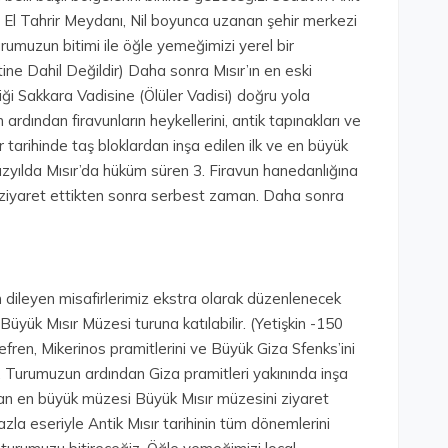
ı, El Tahrir Meydanı, Nil boyunca uzanan şehir merkezi
rumuzun bitimi ile öğle yemeğimizi yerel bir
ne Dahil Değildir) Daha sonra Mısır’ın en eski
ği Sakkara Vadisine (Ölüler Vadisi) doğru yola
n ardından firavunların heykellerini, antik tapınakları ve
r tarihinde taş bloklardan inşa edilen ilk ve en büyük
 yüzyılda Mısır’da hüküm süren 3. Firavun hanedanlığına
ziyaret ettikten sonra serbest zaman. Daha sonra
 dileyen misafirlerimiz ekstra olarak düzenlenecek
üyük Mısır Müzesi turuna katılabilir. (Yetişkin -150
ren, Mikerinos pramitlerini ve Büyük Giza Sfenks’ini
 Turumuzun ardından Giza pramitleri yakınında inşa
lan en büyük müzesi Büyük Mısır müzesini ziyaret
fazla eseriyle Antik Mısır tarihinin tüm dönemlerini