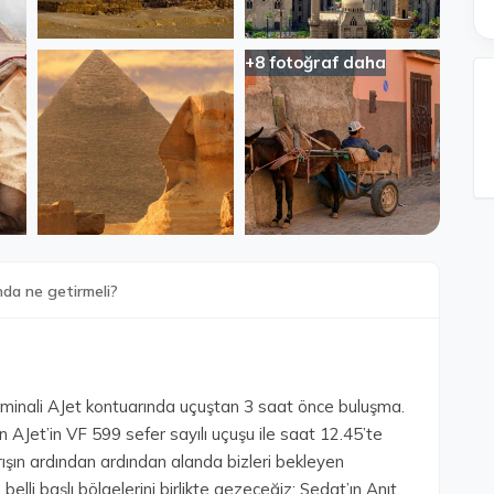
+8 fotoğraf daha
nda ne getirmeli?
minali AJet kontuarında uçuştan 3 saat önce buluşma.
n AJet’in VF 599 sefer sayılı uçuşu ile saat 12.45’te
rışın ardından ardından alanda bizleri bekleyen
 belli başlı bölgelerini birlikte gezeceğiz: Sedat’ın Anıt