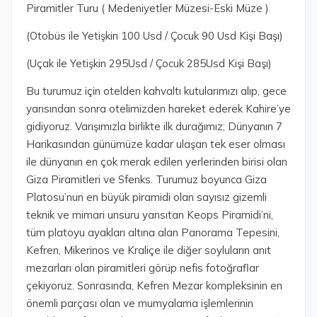
Piramitler Turu ( Medeniyetler Müzesi-Eski Müze )
(Otobüs ile Yetişkin 100 Usd / Çocuk 90 Usd Kişi Başı)
(Uçak ile Yetişkin 295Usd / Çocuk 285Usd Kişi Başı)
Bu turumuz için otelden kahvaltı kutularımızı alıp, gece
yarısından sonra otelimizden hareket ederek Kahire’ye
gidiyoruz. Varışımızla birlikte ilk durağımız; Dünyanın 7
Harikasından günümüze kadar ulaşan tek eser olması
ile dünyanın en çok merak edilen yerlerinden birisi olan
Giza Piramitleri ve Sfenks. Turumuz boyunca Giza
Platosu’nun en büyük piramidi olan sayısız gizemli
teknik ve mimari unsuru yansıtan Keops Piramidi’ni,
tüm platoyu ayakları altına alan Panorama Tepesini,
Kefren, Mikerinos ve Kraliçe ile diğer soyluların anıt
mezarları olan piramitleri görüp nefis fotoğraflar
çekiyoruz. Sonrasında, Kefren Mezar kompleksinin en
önemli parçası olan ve mumyalama işlemlerinin