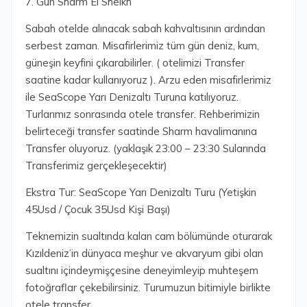
7. Gün Sharm El Sheikh
Sabah otelde alınacak sabah kahvaltısının ardından
serbest zaman. Misafirlerimiz tüm gün deniz, kum,
güneşin keyfini çıkarabilirler. ( otelimizi Transfer
saatine kadar kullanıyoruz ). Arzu eden misafirlerimiz
ile SeaScope Yarı Denizaltı Turuna katılıyoruz.
Turlarımız sonrasında otele transfer. Rehberimizin
belirteceği transfer saatinde Sharm havalimanına
Transfer oluyoruz. (yaklaşık 23:00 – 23:30 Sularında
Transferimiz gerçekleşecektir)
Ekstra Tur: SeaScope Yarı Denizaltı Turu (Yetişkin
45Usd / Çocuk 35Usd Kişi Başı)
Teknemizin sualtında kalan cam bölümünde oturarak
Kızıldeniz’in dünyaca meşhur ve akvaryum gibi olan
sualtını içindeymişçesine deneyimleyip muhteşem
fotoğraflar çekebilirsiniz. Turumuzun bitimiyle birlikte
otele transfer.