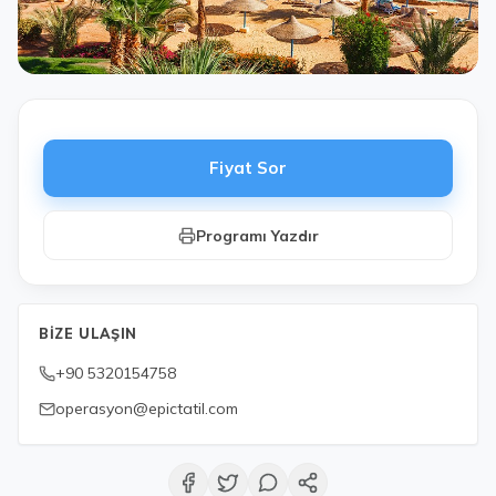
Fiyat Sor
Programı Yazdır
BIZE ULAŞIN
+90 5320154758
operasyon@epictatil.com