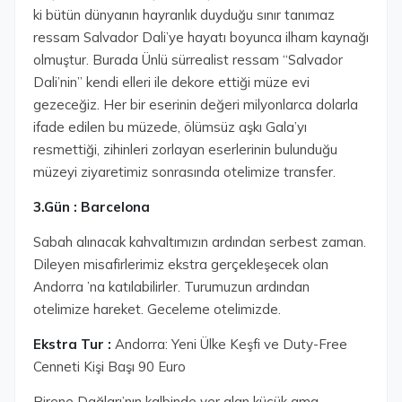
ki bütün dünyanın hayranlık duyduğu sınır tanımaz
ressam Salvador Dali’ye hayatı boyunca ilham kaynağı
olmuştur. Burada Ünlü sürrealist ressam “Salvador
Dali’nin” kendi elleri ile dekore ettiği müze evi
gezeceğiz. Her bir eserinin değeri milyonlarca dolarla
ifade edilen bu müzede, ölümsüz aşkı Gala’yı
resmettiği, zihinleri zorlayan eserlerinin bulunduğu
müzeyi ziyaretimiz sonrasında otelimize transfer.
3.Gün : Barcelona
Sabah alınacak kahvaltımızın ardından serbest zaman.
Dileyen misafirlerimiz ekstra gerçekleşecek olan
Andorra ’na katılabilirler. Turumuzun ardından
otelimize hareket. Geceleme otelimizde.
Ekstra Tur :
Andorra: Yeni Ülke Keşfi ve Duty-Free
Cenneti Kişi Başı 90 Euro
Pirene Dağları’nın kalbinde yer alan küçük ama