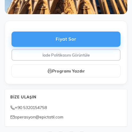
Fiyat Sor
İade Politikasını Görüntüle
Programı Yazdır
BIZE ULAŞIN
+90 5320154758
operasyon@epictatil.com