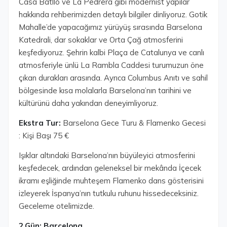
Casa Batlló ve La Pedrera gibi modernist yapılar
hakkında rehberimizden detaylı bilgiler dinliyoruz. Gotik
Mahalle’de yapacağımız yürüyüş sırasında Barselona
Katedrali, dar sokaklar ve Orta Çağ atmosferini
keşfediyoruz. Şehrin kalbi Plaça de Catalunya ve canlı
atmosferiyle ünlü La Rambla Caddesi turumuzun öne
çıkan durakları arasında. Ayrıca Columbus Anıtı ve sahil
bölgesinde kısa molalarla Barselona’nın tarihini ve
kültürünü daha yakından deneyimliyoruz.
Ekstra Tur:
Barselona Gece Turu & Flamenko Gecesi
: Kişi Başı 75 €
Işıklar altındaki Barselona’nın büyüleyici atmosferini
keşfedecek, ardından geleneksel bir mekânda İçecek
ikramı eşliğinde muhteşem Flamenko dans gösterisini
izleyerek İspanya’nın tutkulu ruhunu hissedeceksiniz.
Geceleme otelimizde.
2.Gün: Barcelona