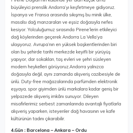
büyüleyici prenslik Andorra’yı keşfetmeye gidiyoruz.
İspanya ve Fransa arasında sıkışmış bu minik ülke,
masalsı dağ manzaraları ve eşsiz doğasıyla nefes
kesiyor. Yolculuğumuz sırasında Pirene’lerin etkileyici
dağ köylerinden geçerek Andorra La Vella’ya
ulaşıyoruz. Avrupa’nın en yüksek başkentlerinden biri
olan bu şehirde tarihi merkezde keyifli bir yürüyüş
yapıyor, dar sokakları, taş evleri ve şehri süsleyen
modern heykelleri görüyoruz.Andorra yalnızca
doğasıyla değil, aynı zamanda alışveriş cazibesiyle de
ünlü. Duty-free mağazalarında parfümden elektronik
eşyaya, spor giyimden ünlü markalara kadar geniş bir
yelpazede alışveriş imkânı sunuyor. Dileyen
misafirlerimiz serbest zamanlarında avantajlı fiyatlarla
alışveriş yaparken, isteyenler dağ havasının ve kafe
kültürünün tadını çıkarabilir.
4.Gün : Barcelona – Ankara – Ordu