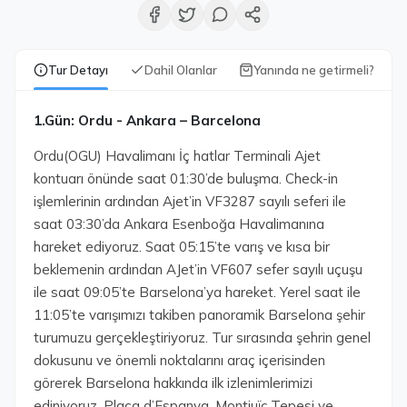
Tur Detayı
Dahil Olanlar
Yanında ne getirmeli?
1.Gün: Ordu - Ankara – Barcelona
Ordu(OGU) Havalimanı İç hatlar Terminali Ajet
kontuarı önünde saat 01:30’de buluşma. Check-in
işlemlerinin ardından Ajet’in VF3287 sayılı seferi ile
saat 03:30’da Ankara Esenboğa Havalimanına
hareket ediyoruz. Saat 05:15’te varış ve kısa bir
beklemenin ardından AJet’in VF607 sefer sayılı uçuşu
ile saat 09:05’te Barselona’ya hareket. Yerel saat ile
11:05’te varışımızı takiben panoramik Barselona şehir
turumuzu gerçekleştiriyoruz. Tur sırasında şehrin genel
dokusunu ve önemli noktalarını araç içerisinden
görerek Barselona hakkında ilk izlenimlerimizi
ediniyoruz. Plaça d’Espanya, Montjuïc Tepesi ve