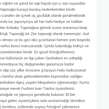
r eğitim ve şanslı bir aşk hayatı için ü. ayrı suyundan
 tapınağın buraya kuruluş nedenlerinden biridir.
 ü.ünden de içmek aç gözlülük olarak görülmektedir.
nda ise Japonya'ya ait her türlü hediye ve tatlıları
lan Kinkaku Tapınağına gitmek üzere aracımıza binip
Köşk Tapınağı) bir Zen tapınağı olarak tanınmıştır. Asıl
plı olması ve bu göz alıcı g.rüntünün hemen yanı başında
 nefes kesici manzarasıdır. İçinde bulunduğu bahçe ve
azinelerinden biridir. En güzel fotoğraflarımızı
n kültürünün en ilgi çeken Geshalara ev sahipliği
ır neredeyse hiç değişmeden günümüze kadar
ri alıp yüz yıllar öncesine g.türüyor.Hala Geiko(sanat
on Geisha okulu geleneklerinden kopmadan varlığını
eishaların ilginç yaşam hikayelerini öğreneceğiz. Kyoto
neye inerek Fushimi Inari Taisha ziyaretimizi
apınağıdır ve Japonya genelinde bulunan 30 bin
Buraya gelen ziyaretçilerin asla unutamadığı Vermilion
pı) koridoru, sizlerinde sayısız fotoğraf çekmenize