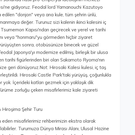
lesi'ne gidiyoruz. Feodal lord Yamanouchi Kazutoyo
 edilen "donjon" veya ana kule, tüm şehrin ünlü,
anmaya değer. Turunuz sizi kalenin ikinci kalesini iç
Tsumemon Kapısı'ndan geçirecek ve yerel ve tarihi
ını veya "honmaru"yu görmeden hiçbir ziyaret
yürüyüşten sonra, otobüsünüze binecek ve güzel
eodal Japonya'yı modernize edilmiş, birleşik bir ulusa
n tarihi figürlerinden biri olan Sakamoto Ryoma'nın
e geri dönüyoruz.Not: Hirosaki Kalesi kulesi, iç taş
rleştirildi. Hirosaki Castle Park'taki yürüyüş, çoğunlukla
yok. İçerideki katları gezmek için yaklaşık dik
rüme zorluğu çeken misafirlerimiz kale ziyareti
& Hiroşima Şehir Turu
 eden misafirlerimiz rehberimizin ekstra olarak
abilirler. Turumuza Dünya Mirası Alanı, Ulusal Hazine