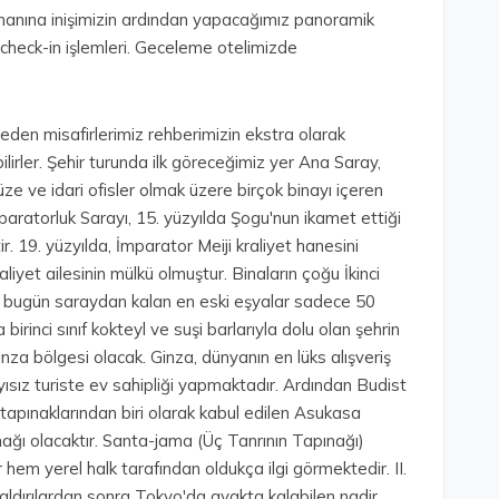
manına inişimizin ardından yapacağımız panoramik
 check-in işlemleri. Geceleme otelimizde
eden misafirlerimiz rehberimizin ekstra olarak
irler. Şehir turunda ilk göreceğimiz yer Ana Saray,
müze ve idari ofisler olmak üzere birçok binayı içeren
aratorluk Sarayı, 15. yüzyılda Şogu'nun ikamet ettiği
ir. 19. yüzyılda, İmparator Meiji kraliyet hanesini
iyet ailesinin mülkü olmuştur. Binaların çoğu İkinci
, bugün saraydan kalan en eski eşyalar sadece 50
ıra birinci sınıf kokteyl ve suşi barlarıyla dolu olan şehrin
inza bölgesi olacak. Ginza, dünyanın en lüks alışveriş
ısız turiste ev sahipliği yapmaktadır. Ardından Budist
 tapınaklarından biri olarak kabul edilen Asukasa
nağı olacaktır. Santa-jama (Üç Tanrının Tapınağı)
 hem yerel halk tarafından oldukça ilgi görmektedir. II.
ldırılardan sonra Tokyo'da ayakta kalabilen nadir