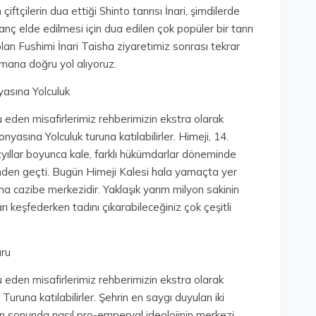
çiftçilerin dua ettiği Shinto tanrısı İnari, şimdilerde
anç elde edilmesi için dua edilen çok popüler bir tanrı
olan Fushimi İnari Taisha ziyaretimiz sonrası tekrar
imana doğru yol alıyoruz.
yasına Yolculuk
 eden misafirlerimiz rehberimizin ekstra olarak
yasına Yolculuk turuna katılabilirler. Himeji, 14.
zyıllar boyunca kale, farklı hükümdarlar döneminde
nden geçti. Bugün Himeji Kalesi hala yamaçta yer
na cazibe merkezidir. Yaklaşık yarım milyon sakinin
arı keşfederken tadını çıkarabileceğiniz çok çeşitli
uru
 eden misafirlerimiz rehberimizin ekstra olarak
uruna katılabilirler. Şehrin en saygı duyulan iki
n sonunda nasıl pro-emperyal ideolojinin merkezi