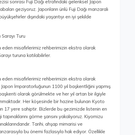
zisi sonrası Fuji Dağı etrafındaki gelenksel Japon
asabaları geziyoruz. Japonların ünlü Fuji Dağı manzaralı
üyükşehirler dışındaki yaşantıyı en iyi şekilde
 Sarayı Turu
 eden misafirlerimiz rehberimizin ekstra olarak
yı turuna katılabilirler.
 eden misafirlerimiz rehberimizin ekstra olarak
. Japon İmparatorluğunun 1100 yıl başkentliğini yapmış
 başkenti olarak görülmekte ve her yıl artan bir ilgiyle
unmaktadır. Her köşesinde bir hazine bulunan Kyoto
 17 yere sahiptir. Bizlerde bu gezimizde listenin en
 tapınaklarını görme şansını yakalıyoruz. Kiyomizu
naklarındandır. Tarihi, ahşap mimarisi ve
arasıyla bu önemi fazlasıyla hak ediyor. Özellikle