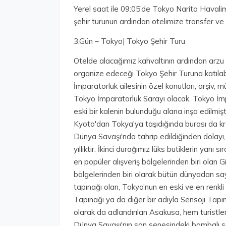
Yerel saat ile 09:05’de Tokyo Narita Havali
şehir turunun ardından otelimize transfer ve
3.Gün – Tokyo| Tokyo Şehir Turu
Otelde alacağımız kahvaltının ardından arzu 
organize edeceği Tokyo Şehir Turuna katılabil
İmparatorluk ailesinin özel konutları, arşiv, 
Tokyo İmparatorluk Sarayı olacak. Tokyo İmp
eski bir kalenin bulunduğu alana inşa edilmişt
Kyoto'dan Tokya'ya taşıdığında burası da kral
Dünya Savaşı'nda tahrip edildiğinden dolayı
yıllıktır. İkinci durağımız lüks butiklerin yanı s
en popüler alışveriş bölgelerinden biri olan G
bölgelerinden biri olarak bütün dünyadan say
tapınağı olan, Tokyo’nun en eski ve en renkli
Tapınağı ya da diğer bir adıyla Sensoji Tapı
olarak da adlandırılan Asakusa, hem turistler
Dünya Savaşı'nın son senesindeki bombalı sa