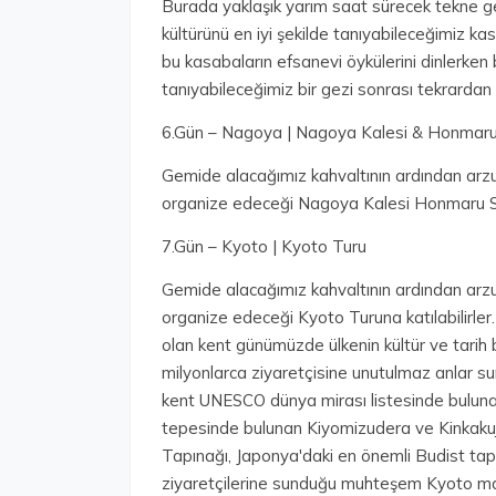
Burada yaklaşık yarım saat sürecek tekne ge
kültürünü en iyi şekilde tanıyabileceğimiz k
bu kasabaların efsanevi öykülerini dinlerken b
tanıyabileceğimiz bir gezi sonrası tekrardan
6.Gün – Nagoya | Nagoya Kalesi & Honmaru
Gemide alacağımız kahvaltının ardından arzu
organize edeceği Nagoya Kalesi Honmaru Sara
7.Gün – Kyoto | Kyoto Turu
Gemide alacağımız kahvaltının ardından arzu
organize edeceği Kyoto Turuna katılabilirler
olan kent günümüzde ülkenin kültür ve tarih
milyonlarca ziyaretçisine unutulmaz anlar s
kent UNESCO dünya mirası listesinde bulunan
tepesinde bulunan Kiyomizudera ve Kinkakuji
Tapınağı, Japonya'daki en önemli Budist tapı
ziyaretçilerine sunduğu muhteşem Kyoto manz