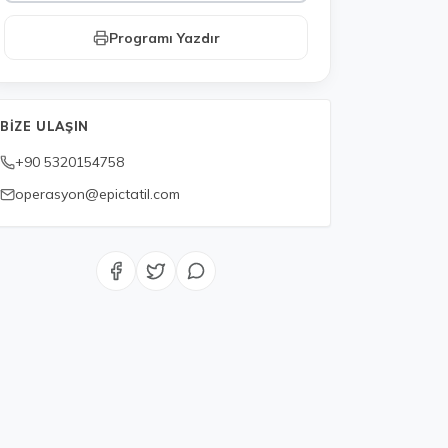
Programı Yazdır
BIZE ULAŞIN
+90 5320154758
operasyon@epictatil.com