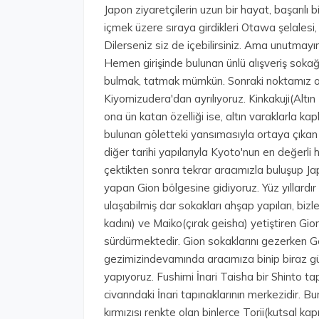
Japon ziyaretçilerin uzun bir hayat, başarılı bi
içmek üzere sıraya girdikleri Otawa şelalesi,
Dilerseniz siz de içebilirsiniz. Ama unutmayın
Hemen girişinde bulunan ünlü alışveriş sokağı
bulmak, tatmak mümkün. Sonraki noktamız o
Kiyomizudera'dan ayrılıyoruz. Kinkakuji(Altın 
ona ün katan özelliği ise, altın varaklarla ka
bulunan göletteki yansımasıyla ortaya çıkan
diğer tarihi yapılarıyla Kyoto'nun en değerli h
çektikten sonra tekrar aracımızla buluşup Japo
yapan Gion bölgesine gidiyoruz. Yüz yıllard
ulaşabilmiş dar sokakları ahşap yapıları, bizle
kadını) ve Maiko(çırak geisha) yetiştiren Gi
sürdürmektedir. Gion sokaklarını gezerken G
gezimizindevamında aracımıza binip biraz gü
yapıyoruz. Fushimi İnari Taisha bir Shinto t
civarındaki İnari tapınaklarının merkezidir. 
kırmızısı renkte olan binlerce Torii(kutsal ka