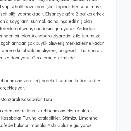
nal yapısı hâlâ bozulmamıştır. Tapınak her sene mayıs
sahipliği yapmaktadır. Efsaneye göre 2 balıkçı erkek
n’a saygılarını sunmak adına inşa edilmiş olan
verilen alışveriş caddesini görüyoruz. Ardından,
rinden biri olan Akihabara ziyaretimiz ile turumuza
zgahlarından çok büyük alışveriş merkezlerine kadar
 derece kalabalık bir alışveriş bölgesidir. Tur sonrası
imize dönüyoruz.Geceleme otelimizde
rehberimizin vereceği hareket saatine kadar serbest
rçekleşiyor.
i Manzaralı Kasabalar Turu
 eden misafirlerimiz rehberimizin ekstra olarak
Kasabalar Turuna katılabilirler. Shimizu Limanı’na
fede bulunan masalsı Ashi Gölü’ne gidiyoruz.