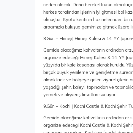
neden olacak. Daha bereketli ürün almak için 
herkes tarafından işlerinin iyi gitmesi bol kaz
olmuştur. Kyoto kentinin hazinelerinden biri 
aracımızla buluşup gemimize gitmek üzere l
8.Gün – Himeji| Himeji Kalesi & 14. YY Japon
Gemide alacağımız kahvaltının ardından arzu
organize edeceği Himeji Kalesi & 14. YY Japon
yüzyılda bir kale kasabası olarak kuruldu. Yü
birçok büyük yenileme ve genişletme süreci
almaktadır ve bölgeye gelen ziyaretçilerin a
yaşadığı şehir, kaleyi, tapınakları ve tapınakl
yemek ve alışveriş fırsatları sunuyor.
9.Gün – Kochi | Kochi Castle & Kochi Şehir T
Gemide alacağımız kahvaltının ardından arzu
organize edeceği Kochi Castle & Kochi Şehir T
simgesini gezerken, Kochi'nin feodal dönemi