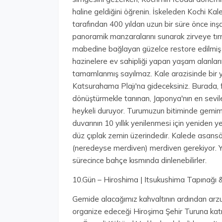
haline geldiğini öğrenin. İskeleden Kochi Ka
tarafından 400 yıldan uzun bir süre önce inşa
panoramik manzaralarını sunarak zirveye tırm
mabedine bağlayan güzelce restore edilmiş 
hazinelere ev sahipliği yapan yaşam alanlar
tamamlanmış sayılmaz. Kale arazisinde bir 
Katsurahama Plajı'na gideceksiniz. Burada, f
dönüştürmekle tanınan, Japonya'nın en sevile
heykeli duruyor. Turumuzun bitiminde gemimiz
duvarının 10 yıllık yenilenmesi için yeniden ye
düz çıplak zemin üzerindedir. Kalede asansör 
(neredeyse merdiven) merdiven gerekiyor. Yü
sürecince bahçe kısmında dinlenebilirler.
10.Gün – Hiroshima | Itsukushima Tapınağı 
Gemide alacağımız kahvaltının ardından arzu
organize edeceği Hiroşima Şehir Turuna katıl