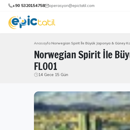
+90 5320154758
operasyon@epictatil.com
Anasayfa
Norwegian Spirit İle Büyük Japonya & Güney Ko
Norwegian Spirit İle Bü
FL001
14 Gece 15 Gün