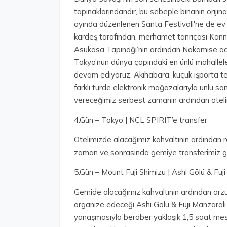
tapınaklarındandır, bu sebeple binanın oriji
ayında düzenlenen Santa Festivali'ne de ev 
kardeş tarafından, merhamet tanrıçası Kanno
Asukasa Tapınağı’nın ardından Nakamise adı 
Tokyo’nun dünya çapındaki en ünlü mahallele
devam ediyoruz. Akihabara, küçük işporta te
farklı türde elektronik mağazalarıyla ünlü son
vereceğimiz serbest zamanın ardından otel
4.Gün – Tokyo | NCL SPIRIT’e transfer
Otelimizde alacağımız kahvaltının ardından 
zaman ve sonrasında gemiye transferimiz ge
5.Gün – Mount Fuji Shimizu | Ashi Gölü & Fuj
Gemide alacağımız kahvaltının ardından arzu
organize edeceği Ashi Gölü & Fuji Manzaralı 
yanaşmasıyla beraber yaklaşık 1,5 saat mesa