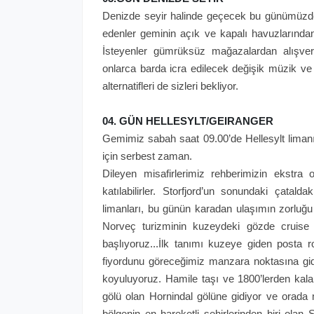
Denizde seyir halinde geçecek bu günümüzde 
edenler geminin açık ve kapalı havuzlarından,
İsteyenler gümrüksüz mağazalardan alışveri
onlarca barda icra edilecek değişik müzik ve
alternatifleri de sizleri bekliyor.
04. GÜN HELLESYLT/GEIRANGER
Gemimiz sabah saat 09.00’de Hellesylt limanı
için serbest zaman.
Dileyen misafirlerimiz rehberimizin ekstra
katılabilirler. Storfjord’un sonundaki çatal
limanları, bu günün karadan ulaşımın zorluğu
Norveç turizminin kuzeydeki gözde cruise l
başlıyoruz...İlk tanımı kuzeye giden posta r
fiyordunu göreceğimiz manzara noktasına gid
koyuluyoruz. Hamile taşı ve 1800’lerden kala
gölü olan Hornindal gölüne gidiyor ve orada 
bölgenin en hareketli şehirlerinden biri olan St