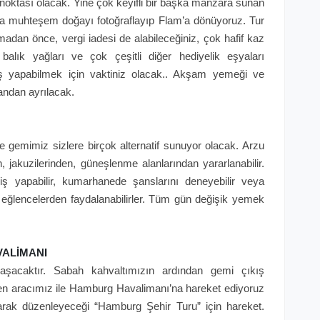
ktası olacak. Yine çok keyifli bir başka manzara sunan
zda muhteşem doğayı fotoğraflayıp Flam’a dönüyoruz. Tur
madan önce, vergi iadesi de alabileceğiniz, çok hafif kaz
alık yağları ve çok çeşitli diğer hediyelik eşyaları
riş yapabilmek için vaktiniz olacak.. Akşam yemeği ve
ndan ayrılacak.
gemimiz sizlere birçok alternatif sunuyor olacak. Arzu
 jakuzilerinden, güneşlenme alanlarından yararlanabilir.
ş yapabilir, kumarhanede şanslarını deneyebilir veya
 eğlencelerden faydalanabilirler. Tüm gün değişik yemek
VALİMANI
aşacaktır. Sabah kahvaltımızın ardından gemi çıkış
eyen aracımız ile Hamburg Havalimanı’na hareket ediyoruz
larak düzenleyeceği “Hamburg Şehir Turu” için hareket.