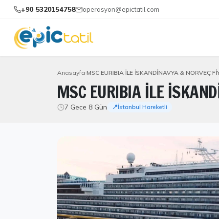
+90 5320154758
operasyon@epictatil.com
Anasayfa
MSC EURIBIA İLE İSKANDİNAVYA & NORVEÇ FİY
MSC EURIBIA İLE İSKAND
7 Gece 8 Gün
📍İstanbul Hareketli