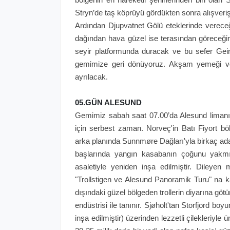
Stryn’de taş köprüyü gördükten sonra alışveri
Ardından Djupvatnet Gölü eteklerinde verece
dağından hava güzel ise terasından göreceğin
seyir platformunda duracak ve bu sefer Geir
gemimize geri dönüyoruz. Akşam yemeği v
ayrılacak.
05.GÜN ALESUND
Gemimiz sabah saat 07.00’da Alesund limanına
için serbest zaman. Norveç'in Batı Fiyort bö
arka planında Sunnmøre Dağları'yla birkaç ada
başlarında yangın kasabanın çoğunu yakmı
asaletiyle yeniden inşa edilmiştir. Dileyen 
"Trollstigen ve Alesund Panoramik Turu" na ka
dışındaki güzel bölgeden trollerin diyarına gö
endüstrisi ile tanınır. Sjøholt'tan Storfjord bo
inşa edilmiştir) üzerinden lezzetli çilekleriyle 