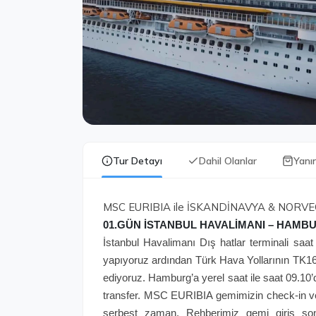
Tur Detayı
Dahil Olanlar
Yanı
MSC EURIBIA ile İSKANDİNAVYA & NORV
01.GÜN İSTANBUL HAVALİMANI – HAMBU
İstanbul Havalimanı Dış hatlar terminali saa
yapıyoruz ardından Türk Hava Yollarının TK16
ediyoruz. Hamburg’a yerel saat ile saat 09.10
transfer. MSC EURIBIA gemimizin check-in ve 
serbest zaman. Rehberimiz gemi giriş sonra