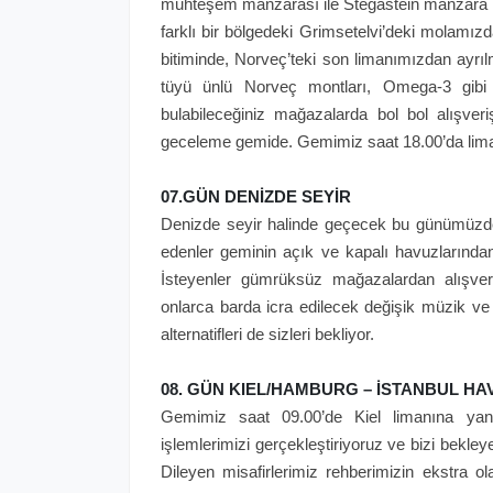
muhteşem manzarası ile Stegastein manzara no
farklı bir bölgedeki Grimsetelvi’deki molamı
bitiminde, Norveç’teki son limanımızdan ayrıl
tüyü ünlü Norveç montları, Omega-3 gibi b
bulabileceğiniz mağazalarda bol bol alışve
geceleme gemide. Gemimiz saat 18.00’da lima
07.GÜN DENİZDE SEYİR
Denizde seyir halinde geçecek bu günümüzde 
edenler geminin açık ve kapalı havuzlarından,
İsteyenler gümrüksüz mağazalardan alışveri
onlarca barda icra edilecek değişik müzik ve
alternatifleri de sizleri bekliyor.
08. GÜN KIEL/HAMBURG – İSTANBUL HA
Gemimiz saat 09.00’de Kiel limanına yan
işlemlerimizi gerçekleştiriyoruz ve bizi bekl
Dileyen misafirlerimiz rehberimizin ekstra o