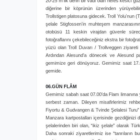
20-25 m'lik derin bir vadi olan nefes kesici gü
diğerine bir köprünün üzerinden yürüyebil
Trollstigen platosuna gidecek. Troll Yolu'nun (T
şelale Stigfossen'in muhteşem manzarasının 
otobüsü 11 keskin virajdan güvenle sürece
fotoğraflarını çekebileceğiniz ekstra bir fotoğ
yüzü olan Troll Duvarı / Trollveggen ziyare
Ardından Alesund’a dönecek ve Alesund p
gemimize geri dönüyoruz. Gemimiz saat 17
gemide.
06.GÜN FLÂM
Gemimiz sabah saat 07.00’da Flam limanına ya
serbest zaman. Dileyen misafirlerimiz reh
Fiyortu & Gudvangen & Tvinde Şelalesi Turu” n
Manzara kartpostalları içerisinde gezdiğinizi
şelalerinden biri olan, “ikiz şelale” olarak Tü
Daha sonraki ziyaretlerimiz ise “tanrıların 