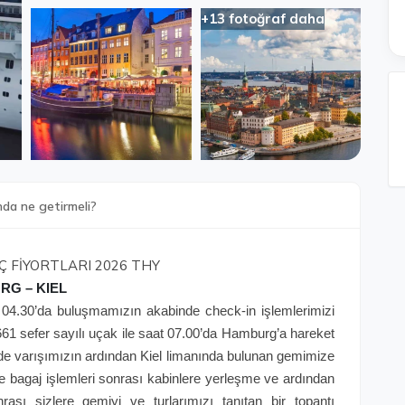
+13 fotoğraf daha
nda ne getirmeli?
EÇ FİYORTLARI 2026 THY
RG – KIEL
t 04.30’da buluşmamızın akabinde check-in işlemlerimizi
61 sefer sayılı uçak ile saat 07.00’da Hamburg’a hareket
’de varışımızın ardından Kiel limanında bulunan gemimize
bagaj işlemleri sonrası kabinlere yerleşme ve ardından
sı sizlere gemiyi ve turlarımızı tanıtan bir topantı