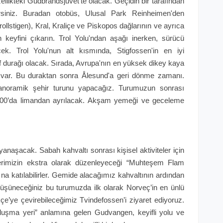
zellikteki Gudbrandsjuvet'te olacak. Geçidin bir tarafından
irsiniz. Buradan otobüs, Ulusal Park Reinheimen'den
rollstigen), Kral, Kraliçe ve Piskopos dağlarının ve ayrıca
keyfini çıkarın. Trol Yolu'ndan aşağı inerken, sürücü
k. Trol Yolu'nun alt kısmında, Stigfossen'in en iyi
raf durağı olacak. Sırada, Avrupa'nın en yüksek dikey kaya
ti var. Bu duraktan sonra Ålesund'a geri dönme zamanı.
anoramik şehir turunu yapacağız. Turumuzun sonrası
.00’da limandan ayrılacak. Akşam yemeği ve geceleme
naşacak. Sabah kahvaltı sonrası kişisel aktiviteler için
berimizin ekstra olarak düzenleyeceği “Muhteşem Flam
a katılabilirler. Gemide alacağımız kahvaltının ardından
 düşüneceğiniz bu turumuzda ilk olarak Norveç’in en ünlü
rkçe’ye çevirebileceğimiz Tvindefossen’i ziyaret ediyoruz.
buluşma yeri” anlamına gelen Gudvangen, keyifli yolu ve