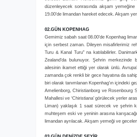
düzenleyecek sonrasında akşam yemeğine ka
19.00’de limandan hareket edecek. Akşam ye
02.GÜN KOPENHAG
Gemimiz sabah saat 08.00’de Kopenhag limanın
için serbest zaman. Dileyen misafirlerimiz r
Turu & Kanal Turu” na katılabilirler. Danima
Zealand’da bulunuyor. Şehrin merkezinde 
ailesinin ikamet ettiği yer olarak ünlü. Avr
zamanda çok renkli bir gece hayatına da sahi
biri olarak tanımlanan Kopenhag’ın içindeki ge
Amelienborg, Chiristianborg ve Rosenbourg Sa
Mahallesi ve ‘Chiristiana’ görülecek yerler a
Liman) yaklaşık 1 saat sürecek ve şehrin k
muhteşem eski ve yeninin arasına karışacağ
limandan ayrılacak. Akşam yemeği ve gecele
03.GÜN DENİZDE SEYİR