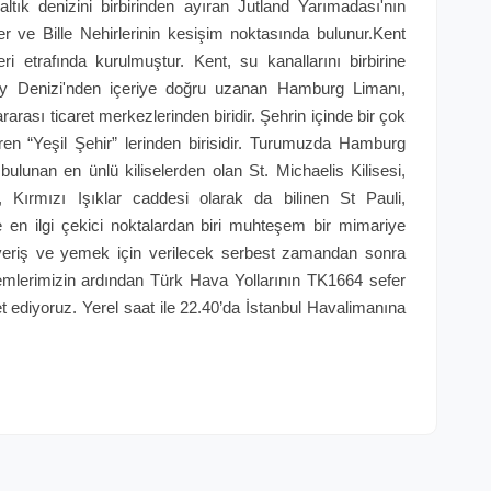
ık denizini birbirinden ayıran Jutland Yarımadası'nın
 ve Bille Nehirlerinin kesişim noktasında bulunur.Kent
i etrafında kurulmuştur. Kent, su kanallarını birbirine
ey Denizi'nden içeriye doğru uzanan Hamburg Limanı,
arası ticaret merkezlerinden biridir. Şehrin içinde bir çok
n “Yeşil Şehir” lerinden birisidir. Turumuzda Hamburg
lunan en ünlü kiliselerden olan St. Michaelis Kilisesi,
, Kırmızı Işıklar caddesi olarak da bilinen St Pauli,
 en ilgi çekici noktalardan biri muhteşem bir mimariye
ışveriş ve yemek için verilecek serbest zamandan sonra
emlerimizin ardından Türk Hava Yollarının TK1664 sefer
et ediyoruz. Yerel saat ile 22.40’da İstanbul Havalimanına