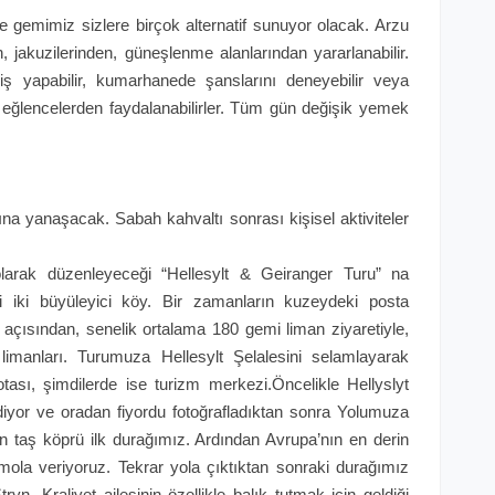
gemimiz sizlere birçok alternatif sunuyor olacak. Arzu
 jakuzilerinden, güneşlenme alanlarından yararlanabilir.
ş yapabilir, kumarhanede şanslarını deneyebilir veya
 eğlencelerden faydalanabilirler. Tüm gün değişik yemek
na yanaşacak. Sabah kahvaltı sonrası kişisel aktiviteler
 olarak düzenleyeceği “Hellesylt & Geiranger Turu” na
daki iki büyüleyici köy. Bir zamanların kuzeydeki posta
 açısından, senelik ortalama 180 gemi liman ziyaretiyle,
imanları. Turumuza Hellesylt Şelalesini selamlayarak
otası, şimdilerde ise turizm merkezi.Öncelikle Hellyslyt
iyor ve oradan fiyordu fotoğrafladıktan sonra Yolumuza
n taş köprü ilk durağımız. Ardından Avrupa’nın en derin
mola veriyoruz. Tekrar yola çıktıktan sonraki durağımız
ryn. Kraliyet ailesinin özellikle balık tutmak için geldiği