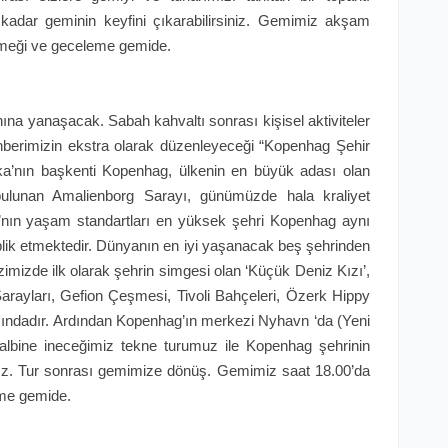
dar geminin keyfini çıkarabilirsiniz. Gemimiz akşam
meği ve geceleme gemide.
a yanaşacak. Sabah kahvaltı sonrası kişisel aktiviteler
ehberimizin ekstra olarak düzenleyeceği “Kopenhag Şehir
rka’nın başkenti Kopenhag, ülkenin en büyük adası olan
bulunan Amalienborg Sarayı, günümüzde hala kraliyet
upa’nın yaşam standartları en yüksek şehri Kopenhag aynı
plik etmektedir. Dünyanın en iyi yaşanacak beş şehrinden
zimizde ilk olarak şehrin simgesi olan ‘Küçük Deniz Kızı’,
rayları, Gefion Çeşmesi, Tivoli Bahçeleri, Özerk Hippy
rasındadır. Ardından Kopenhag’ın merkezi Nyhavn ‘da (Yeni
albine ineceğimiz tekne turumuz ile Kopenhag şehrinin
ız. Tur sonrası gemimize dönüş. Gemimiz saat 18.00’da
me gemide.