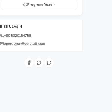
Programı Yazdır
BIZE ULAŞIN
+90 5320154758
operasyon@epictatil.com