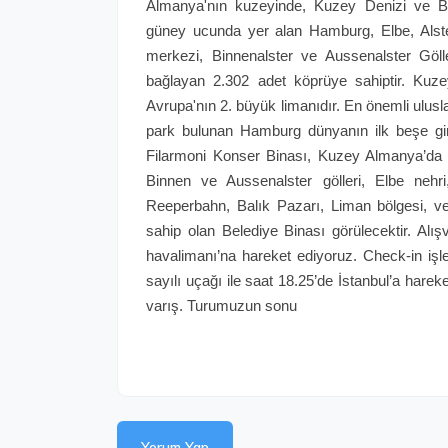
Almanya'nın kuzeyinde, Kuzey Denizi ve Balt
güney ucunda yer alan Hamburg, Elbe, Alster
merkezi, Binnenalster ve Aussenalster Göller
bağlayan 2.302 adet köprüye sahiptir. Kuz
Avrupa'nın 2. büyük limanıdır. En önemli uluslar
park bulunan Hamburg dünyanın ilk beşe gire
Filarmoni Konser Binası, Kuzey Almanya’da bu
Binnen ve Aussenalster gölleri, Elbe nehri
Reeperbahn, Balık Pazarı, Liman bölgesi, ve
sahip olan Belediye Binası görülecektir. Al
havalimanı’na hareket ediyoruz. Check-in işl
sayılı uçağı ile saat 18.25’de İstanbul’a harek
varış. Turumuzun sonu
Yorum Yap