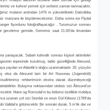
şleriniz ve kahve/ yemek için serbest zaman tanınacaktır.
ğimiz molanın ardından 1476 m yükseklikteki Dalsnibba
iz manzara ile büyüleneceksiniz. Daha sonra ise Flydal
anger fiyordunu fotoğraflayacağız . Turumuzun sonrası
e geceleme gemide. Gemimiz saat 21.00’da limandan
 yanaşacak. Sabah kahvaltı sonrası kişisel aktiviteler
lgesinin tepesinde kurulmuş, tablo güzelliğinde Alesund,
ya yayılan ve Atlantik'e doğru uzanmaktadır. 20. yüzyılın
ş olsa da Alesund tam bir Art Nouveau (Jugendstil)
misafirlerimiz rehberimizin ekstra olarak düzenleyeceği
tılabilirler. Buluşma noktasından otobüs sizi Ålesund'un
türecektir. Møre og Romsdal'ın bu bölümü özellikle mobilya
yunca uzanan yol sizi Stordal ve onun Gül Kilisesi (1789'da
ünlü Valldal'a götürecektir. Bir sonraki durak, 5 m'lik dar ve