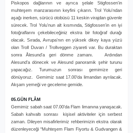
Piskopos dağlarının ve ayrıca şelale Stigfossen'in
muhteşem manzarasının keyfini çıkarın. Trol Yolu'ndan
aşağı inerken, sürücü otobüsü 11 keskin virajdan güvenle
sürecek. Trol Yolu'nun alt kısmında, Stigfossen'in en iyi
fotoğraflarını çekebileceğiniz ekstra bir fotoğraf durağı
olacak. Sırada, Avrupa'nın en yüksek dikey kaya yüzü
olan Troll Duvarı / Trollveggen ziyareti var. Bu duraktan
sonra Ålesund'a geri dönme zamanı. Ardından
Alesund’a dönecek ve Alesund panoramik şehir turunu
yapacağız. Turumuzun sonrası gemimize geri
dönüyoruz. Gemimiz saat 17.00’da limandan ayrılacak.
Akşam yemeği ve geceleme gemide.
05.GÜN FLÂM
Gemimiz sabah saat 07.00’da Flam limanına yanaşacak.
Sabah kahvaltı sonrası kişisel aktiviteler için serbest
zaman. Dileyen misafirlerimiz rehberimizin ekstra olarak
düzenleyeceği “Muhteşem Flam Fiyortu & Gudvangen &