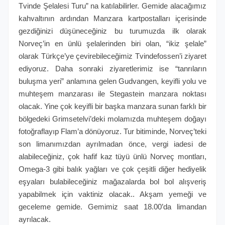
Tvinde Şelalesi Turu” na katılabilirler. Gemide alacağımız
kahvaltının ardından Manzara kartpostalları içerisinde
gezdiğinizi düşüneceğiniz bu turumuzda ilk olarak
Norveç’in en ünlü şelalerinden biri olan, “ikiz şelale”
olarak Türkçe’ye çevirebileceğimiz Tvindefossen’i ziyaret
ediyoruz. Daha sonraki ziyaretlerimiz ise “tanrıların
buluşma yeri” anlamına gelen Gudvangen, keyifli yolu ve
muhteşem manzarası ile Stegastein manzara noktası
olacak. Yine çok keyifli bir başka manzara sunan farklı bir
bölgedeki Grimsetelvi’deki molamızda muhteşem doğayı
fotoğraflayıp Flam’a dönüyoruz. Tur bitiminde, Norveç’teki
son limanımızdan ayrılmadan önce, vergi iadesi de
alabileceğiniz, çok hafif kaz tüyü ünlü Norveç montları,
Omega-3 gibi balık yağları ve çok çeşitli diğer hediyelik
eşyaları bulabileceğiniz mağazalarda bol bol alışveriş
yapabilmek için vaktiniz olacak.. Akşam yemeği ve
geceleme gemide. Gemimiz saat 18.00’da limandan
ayrılacak.