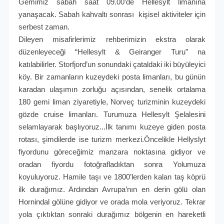
Gemimiz sabah saat 09.00’de Hellesylt limanına
yanaşacak. Sabah kahvaltı sonrası kişisel aktiviteler için
serbest zaman.
Dileyen misafirlerimiz rehberimizin ekstra olarak
düzenleyeceği “Hellesylt & Geiranger Turu” na
katılabilirler. Storfjord’un sonundaki çataldaki iki büyüleyici
köy. Bir zamanların kuzeydeki posta limanları, bu günün
karadan ulaşımın zorluğu açısından, senelik ortalama
180 gemi liman ziyaretiyle, Norveç turizminin kuzeydeki
gözde cruise limanları. Turumuza Hellesylt Şelalesini
selamlayarak başlıyoruz...İlk tanımı kuzeye giden posta
rotası, şimdilerde ise turizm merkezi.Öncelikle Hellyslyt
fiyordunu göreceğimiz manzara noktasına gidiyor ve
oradan fiyordu fotoğrafladıktan sonra Yolumuza
koyuluyoruz. Hamile taşı ve 1800’lerden kalan taş köprü
ilk durağımız. Ardından Avrupa’nın en derin gölü olan
Hornindal gölüne gidiyor ve orada mola veriyoruz. Tekrar
yola çıktıktan sonraki durağımız bölgenin en hareketli