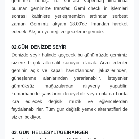
gemimize dönüş. Tur sonrası Kopenhag limanında
bulunan gemimize transfer. Gemi check in işlemleri
sonrası kabinlere yerleşmemizin ardından serbest
zaman. Gemimiz akşam 18.00’de limandan hareket
edecek. Akşam yemeği ve geceleme gemide.
02.GÜN DENİZDE SEYİR
Denizde seyir halinde geçecek bu günümüzde gemimiz
sizlere birçok alternatif sunuyor olacak. Arzu edenler
geminin açık ve kapalı havuzlarından, jakuzilerinden,
güneşlenme alanlarından yararlanabilir. İsteyenler
gümrüksüz mağazalardan alışveriş yapabilir,
kumarhanede şanslarını deneyebilir veya onlarca barda
icra edilecek değişik müzik ve eğlencelerden
faydalanabilirler. Tüm gün değişik yemek alternatifleri de
sizleri bekliyor.
03. GÜN HELLESYLT/GEIRANGER