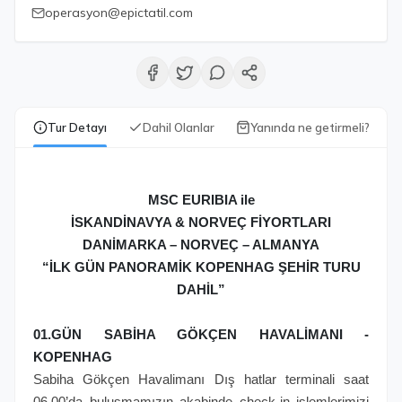
operasyon@epictatil.com
Tur Detayı
Dahil Olanlar
Yanında ne getirmeli?
MSC EURIBIA ile
İSKANDİNAVYA & NORVEÇ FİYORTLARI
DANİMARKA – NORVEÇ – ALMANYA
“İLK GÜN PANORAMİK KOPENHAG ŞEHİR TURU
DAHİL”
01.GÜN SABİHA GÖKÇEN HAVALİMANI -
KOPENHAG
Sabiha Gökçen Havalimanı Dış hatlar terminali saat
06.00’da buluşmamızın akabinde check-in işlemlerimizi