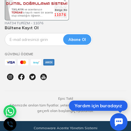
11076
HAT34 TURİZM - 11076
Bültene Kayıt Ol
Abone Ol
GÜVENLI ÖDEME
Epic Tatil
Sitemizde anılan tüm fiyatlar, yeterli kontenjan olması durumunda
Yardım için buradayız
geçerli olan başlangıç fiyatlarıdır.
Commoware Acente Yönetim Sistemi