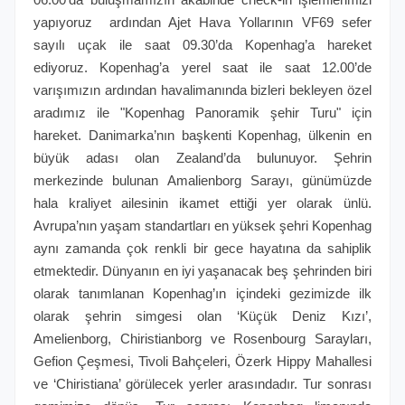
yapıyoruz ardından Ajet Hava Yollarının VF69 sefer
sayılı uçak ile saat 09.30’da Kopenhag’a hareket
ediyoruz. Kopenhag’a yerel saat ile saat 12.00’de
varışımızın ardından havalimanında bizleri bekleyen özel
aradımız ile "Kopenhag Panoramik şehir Turu" için
hareket. Danimarka’nın başkenti Kopenhag, ülkenin en
büyük adası olan Zealand’da bulunuyor. Şehrin
merkezinde bulunan Amalienborg Sarayı, günümüzde
hala kraliyet ailesinin ikamet ettiği yer olarak ünlü.
Avrupa’nın yaşam standartları en yüksek şehri Kopenhag
aynı zamanda çok renkli bir gece hayatına da sahiplik
etmektedir. Dünyanın en iyi yaşanacak beş şehrinden biri
olarak tanımlanan Kopenhag’ın içindeki gezimizde ilk
olarak şehrin simgesi olan ‘Küçük Deniz Kızı’,
Amelienborg, Chiristianborg ve Rosenbourg Sarayları,
Gefion Çeşmesi, Tivoli Bahçeleri, Özerk Hippy Mahallesi
ve ‘Chiristiana’ görülecek yerler arasındadır. Tur sonrası