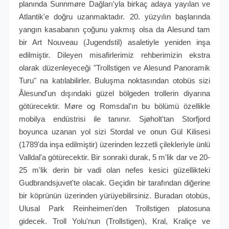
planında Sunnmøre Dağları'yla birkaç adaya yayılan ve
Atlantik'e doğru uzanmaktadır. 20. yüzyılın başlarında
yangın kasabanın çoğunu yakmış olsa da Alesund tam
bir Art Nouveau (Jugendstil) asaletiyle yeniden inşa
edilmiştir. Dileyen misafirlerimiz rehberimizin ekstra
olarak düzenleyeceği "Trollstigen ve Alesund Panoramik
Turu" na katılabilirler. Buluşma noktasından otobüs sizi
Ålesund'un dışındaki güzel bölgeden trollerin diyarına
götürecektir. Møre og Romsdal'ın bu bölümü özellikle
mobilya endüstrisi ile tanınır. Sjøholt'tan Storfjord
boyunca uzanan yol sizi Stordal ve onun Gül Kilisesi
(1789'da inşa edilmiştir) üzerinden lezzetli çilekleriyle ünlü
Valldal'a götürecektir. Bir sonraki durak, 5 m'lik dar ve 20-
25 m'lik derin bir vadi olan nefes kesici güzellikteki
Gudbrandsjuvet'te olacak. Geçidin bir tarafından diğerine
bir köprünün üzerinden yürüyebilirsiniz. Buradan otobüs,
Ulusal Park Reinheimen'den Trollstigen platosuna
gidecek. Troll Yolu'nun (Trollstigen), Kral, Kraliçe ve