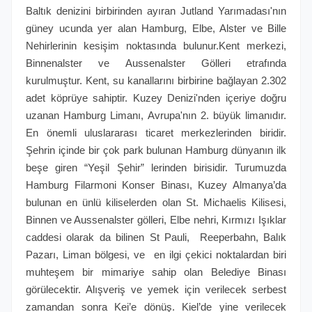
Baltık denizini birbirinden ayıran Jutland Yarımadası'nın
güney ucunda yer alan Hamburg, Elbe, Alster ve Bille
Nehirlerinin kesişim noktasında bulunur.Kent merkezi,
Binnenalster ve Aussenalster Gölleri etrafında
kurulmuştur. Kent, su kanallarını birbirine bağlayan 2.302
adet köprüye sahiptir. Kuzey Denizi'nden içeriye doğru
uzanan Hamburg Limanı, Avrupa'nın 2. büyük limanıdır.
En önemli uluslararası ticaret merkezlerinden biridir.
Şehrin içinde bir çok park bulunan Hamburg dünyanın ilk
beşe giren “Yeşil Şehir” lerinden birisidir. Turumuzda
Hamburg Filarmoni Konser Binası, Kuzey Almanya’da
bulunan en ünlü kiliselerden olan St. Michaelis Kilisesi,
Binnen ve Aussenalster gölleri, Elbe nehri, Kırmızı Işıklar
caddesi olarak da bilinen St Pauli, Reeperbahn, Balık
Pazarı, Liman bölgesi, ve en ilgi çekici noktalardan biri
muhteşem bir mimariye sahip olan Belediye Binası
görülecektir. Alışveriş ve yemek için verilecek serbest
zamandan sonra Kei’e dönüş. Kiel’de yine verilecek