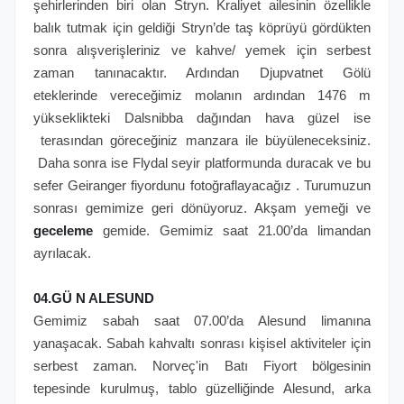
şehirlerinden biri olan Stryn. Kraliyet ailesinin özellikle
balık tutmak için geldiği Stryn’de taş köprüyü gördükten
sonra alışverişleriniz ve kahve/ yemek için serbest
zaman tanınacaktır. Ardından Djupvatnet Gölü
eteklerinde vereceğimiz molanın ardından 1476 m
yükseklikteki Dalsnibba dağından hava güzel ise
terasından göreceğiniz manzara ile büyüleneceksiniz.
Daha sonra ise Flydal seyir platformunda duracak ve bu
sefer Geiranger fiyordunu fotoğraflayacağız . Turumuzun
sonrası gemimize geri dönüyoruz. Akşam yemeği ve
geceleme
gemide. Gemimiz saat 21.00’da limandan
ayrılacak.
04.GÜ N ALESUND
Gemimiz sabah saat 07.00’da Alesund limanına
yanaşacak. Sabah kahvaltı sonrası kişisel aktiviteler için
serbest zaman. Norveç'in Batı Fiyort bölgesinin
tepesinde kurulmuş, tablo güzelliğinde Alesund, arka