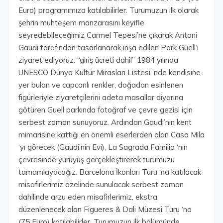
Euro) programımıza katılabilirler. Turumuzun ilk olarak
şehrin muhteşem manzarasını keyifle
seyredebileceğimiz Carmel Tepesi’ne çıkarak Antoni
Gaudi tarafından tasarlanarak inşa edilen Park Guell’i
ziyaret ediyoruz. “giriş ücreti dahil” 1984 yılında
UNESCO Dünya Kültür Mirasları Listesi ‘nde kendisine
yer bulan ve capcanlı renkler, doğadan esinlenen
figürleriyle ziyaretçilerini adeta masallar diyarına
götüren Guell parkında fotoğraf ve çevre gezisi için
serbest zaman sunuyoruz. Ardından Gaudi’nin kent
mimarisine kattığı en önemli eserlerden olan Casa Mila
‘yı görecek (Gaudi’nin Evi), La Sagrada Familia ‘nın
çevresinde yürüyüş gerçekleştirerek turumuzu
tamamlayacağız. Barcelona İkonları Turu ‘na katılacak
misafirlerimiz özelinde sunulacak serbest zaman
dahilinde arzu eden misafirlerimiz, ekstra
düzenlenecek olan Figueres & Dali Müzesi Turu ‘na
(75 Euro) katılabilirler. Turumuzun ilk bölümünde