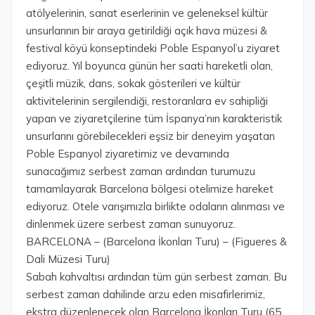
atölyelerinin, sanat eserlerinin ve geleneksel kültür
unsurlarının bir araya getirildiği açık hava müzesi &
festival köyü konseptindeki Poble Espanyol’u ziyaret
ediyoruz. Yıl boyunca günün her saati hareketli olan,
çeşitli müzik, dans, sokak gösterileri ve kültür
aktivitelerinin sergilendiği, restoranlara ev sahipliği
yapan ve ziyaretçilerine tüm İspanya’nın karakteristik
unsurlarını görebilecekleri eşsiz bir deneyim yaşatan
Poble Espanyol ziyaretimiz ve devamında
sunacağımız serbest zaman ardından turumuzu
tamamlayarak Barcelona bölgesi otelimize hareket
ediyoruz. Otele varışımızla birlikte odaların alınması ve
dinlenmek üzere serbest zaman sunuyoruz.
BARCELONA – (Barcelona İkonları Turu) – (Figueres &
Dali Müzesi Turu)
Sabah kahvaltısı ardından tüm gün serbest zaman. Bu
serbest zaman dahilinde arzu eden misafirlerimiz,
ekstra düzenlenecek olan Barcelona İkonları Turu (65