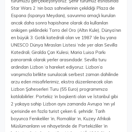
turumuzu gerçekleştiriyoruz. Şehir turumuz esnasında
Star Wars 2 ‘nin bazı sahnelerinin çekildiği Plaza de
Espana (İspanya Meydanı), savunma amaçlı kurulan
ancak daha sonra hapishane olarak da kullanılan
onikigen şeklindeki Torro del Oro (Altın Kule), Dünya’nın
en büyük 3. Gotik katedrali olan ve 1987 ‘de bu yana
UNESCO Dünya Mirasları Listesi ‘nde yer alan Sevilla
Katedrali, Giralda Çan Kulesi, Maria Luisa Parkı
panoramik olarak yerler arasındadır. Sevilla turu
ardından Lizbon ‘a hareket ediyoruz. Lizbon’a
varışımızla birlikte sunulacak serbest zaman dahilinde
arzu eden misafirlerimiz, ekstra düzenlenecek olan
Lizbon Şaheserleri Turu (55 Euro) programımıza
katılabilirler. Portekiz ‘in başkenti olan ve İstanbul gibi
2 yakaya sahip Lizbon aynı zamanda Avrupa ‘nın yıl
içerisinde en fazla turist çeken 6. şehridir. Tarih
boyunca Fenikeliler ‘in, Romalılar ‘ın, Kuzey Afrikalı
Müslümanların ve nihayetinde de Portekizliler ‘in