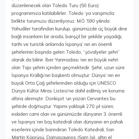
düzenlenecek olan Toledo Turu (50 Euro)
programımıza katılabilirler. Toledo ‘ya varışımızla
birlikte turumuzu düzenliyoruz. M.Ö. 590 yılında
Yahudiler tarafından kurulup, günümüzde üç büyük dine
bağlı insanların bir arada, barışçıl bir şekilde yaşadığı,
tarihi ve turistik anlamda İspanya’ nın en önemli
şehirlerinin başında gelen Toledo, “şövalyeler şehri”
olarak da bilinir. İber Yarımadası ‘nın en büyük nehri
olan Tajo şehrin içinden geçmektedir. Şehir, uzun süre
İspanya Krallığı’nın başkenti olmuştur. Dünya’ nın en
büyük Orta Çağ şehirlerinden olduğu için UNESCO
Dünya Kültür Miras Listesi’ne dahil edilmiş ve koruma
altına alınmıştır. Donkişot ‘un yazarı Cervantes bu
şehirde doğmuştur. Yapımı yaklaşık 270 yıl süren,
eskiden cami olan ve günümüzde dünyanın 3. önemli
ve İspanya ‘nın baş katedrali olan dünyanın en pahalı
eserlerini içinde barındıran Toledo Katedrali, San
Martin Köprüsü, Damasquinos (Şam İşi), altın el