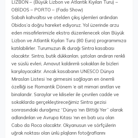
LİZBON – (Büyük Lizbon ve Atlantik Kıyıları Turu) –
OBİDOS – PORTO – (Fado Show)
Sabah kahvaltısı ve otelden çıkış işlemleri ardından
Obidos’a doğru hareket ediyoruz. Yol üzerinde arzu
eden misafirlerimizle ekstra düzenlenecek olan Büyük
Lizbon ve Atlantik Kıyıları Turu (80 Euro) programımıza
katılabilirler. Turumuzun ilk durağı Sintra kasabası
olacaktır. Sintra, butik dükkanları, şatoları andıran renkli
ve süslü evleri, Arnavut kaldırımlı sokakları ile bizleri
karşılayacaktır. Ancak kasabanın UNESCO Dünya
Mirasları Listesi ‘ne girmesini sağlayan en önemli
özelliği ise Romantik Dönem ‘e ait mimari anıtları ve
binalarıdır. Saraylar ve kiliseler ile çevrilen cadde ve
sokaklarda gerçekleştireceğimiz Sintra gezisi
sonrasındaki durağımız “Dünya ‘nın Bittiği Yer” olarak
adlandırılan ve Avrupa Kıtası ‘nın en batı ucu olan
Cabo da Roca olacaktır. Okyanusun ve sörfçülerin
uğrak noktası olan ünlü plajların fotoğraflarını