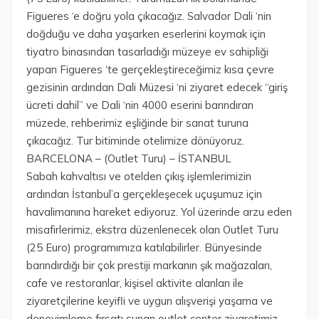
Figueres ‘e doğru yola çıkacağız. Salvador Dali ‘nin
doğduğu ve daha yaşarken eserlerini koymak için
tiyatro binasından tasarladığı müzeye ev sahipliği
yapan Figueres ‘te gerçekleştireceğimiz kısa çevre
gezisinin ardından Dali Müzesi ‘ni ziyaret edecek “giriş
ücreti dahil” ve Dali ‘nin 4000 eserini barındıran
müzede, rehberimiz eşliğinde bir sanat turuna
çıkacağız. Tur bitiminde otelimize dönüyoruz.
BARCELONA – (Outlet Turu) – İSTANBUL
Sabah kahvaltısı ve otelden çıkış işlemlerimizin
ardından İstanbul’a gerçekleşecek uçuşumuz için
havalimanına hareket ediyoruz. Yol üzerinde arzu eden
misafirlerimiz, ekstra düzenlenecek olan Outlet Turu
(25 Euro) programımıza katılabilirler. Bünyesinde
barındırdığı bir çok prestiji markanın şık mağazaları,
cafe ve restoranlar, kişisel aktivite alanları ile
ziyaretçilerine keyifli ve uygun alışverişi yaşama ve
deneyimleme fırsatı sunan outlet center ziyaretimiz