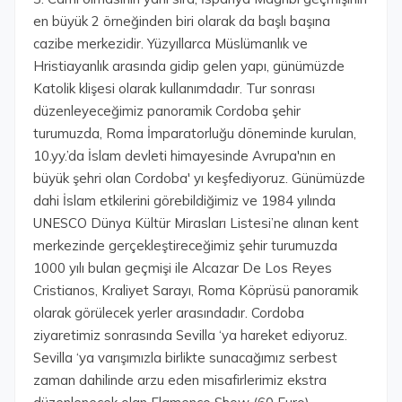
en büyük 2 örneğinden biri olarak da başlı başına
cazibe merkezidir. Yüzyıllarca Müslümanlık ve
Hristiayanlık arasında gidip gelen yapı, günümüzde
Katolik klişesi olarak kullanımdadır. Tur sonrası
düzenleyeceğimiz panoramik Cordoba şehir
turumuzda, Roma İmparatorluğu döneminde kurulan,
10.yy.’da İslam devleti himayesinde Avrupa'nın en
büyük şehri olan Cordoba' yı keşfediyoruz. Günümüzde
dahi İslam etkilerini görebildiğimiz ve 1984 yılında
UNESCO Dünya Kültür Mirasları Listesi’ne alınan kent
merkezinde gerçekleştireceğimiz şehir turumuzda
1000 yılı bulan geçmişi ile Alcazar De Los Reyes
Cristianos, Kraliyet Sarayı, Roma Köprüsü panoramik
olarak görülecek yerler arasındadır. Cordoba
ziyaretimiz sonrasında Sevilla ‘ya hareket ediyoruz.
Sevilla ‘ya varışımızla birlikte sunacağımız serbest
zaman dahilinde arzu eden misafirlerimiz ekstra