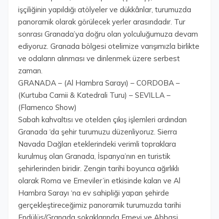
işçiliğinin yapıldığı atölyeler ve dükkânlar, turumuzda
panoramik olarak görülecek yerler arasındadır. Tur
sonrası Granada’ya doğru olan yolculuğumuza devam
ediyoruz. Granada bölgesi otelimize varışımızla birlikte
ve odaların alınması ve dinlenmek üzere serbest
zaman.
GRANADA – (Al Hambra Sarayı) – CORDOBA –
(Kurtuba Camii & Katedrali Turu) – SEVILLA –
(Flamenco Show)
Sabah kahvaltısı ve otelden çıkış işlemleri ardından
Granada ‘da şehir turumuzu düzenliyoruz. Sierra
Navada Dağları eteklerindeki verimli topraklara
kurulmuş olan Granada, İspanya’nın en turistik
şehirlerinden biridir. Zengin tarihi boyunca ağırlıklı
olarak Roma ve Emeviler’in etkisinde kalan ve Al
Hambra Sarayı ‘na ev sahipliği yapan şehirde
gerçekleştireceğimiz panoramik turumuzda tarihi
Endülüs/Granada sokaklarında Emevi ve Abbasi