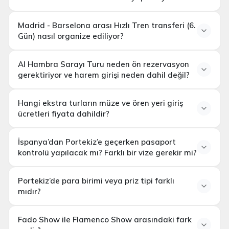
Toledo
Turu
Madrid - Barselona arası Hızlı Tren transferi (6.
Gün) nasıl organize ediliyor?
Al Hambra Sarayı Turu neden ön rezervasyon
gerektiriyor ve harem girişi neden dahil değil?
Hızlı Tren
Ulaşımlı Barcelona Şaheserleri Turu (95 Euro)
Hangi ekstra turların müze ve ören yeri giriş
ücretleri fiyata dahildir?
kesinlikle
Al Hambra
İspanya’dan Portekiz’e geçerken pasaport
paket tur kayıt anında garantili ön rezervasyon
Sarayı Turu (65 Euro)
Kurtuba Camii & Katedrali
kontrolü yapılacak mı? Farklı bir vize gerekir mi?
Turu (45 Euro)
Barcelona
İkonları Turu (65 Euro)
Figueres & Dali Müzesi
Schengen Bölgesi
Portekiz’de para birimi veya priz tipi farklı
Turu (75 Euro)
mıdır?
Harem (Nasrid Sarayları)
dahildir
girişi tur fiyatına dahil değildir
Euro (€)
Fado Show ile Flamenco Show arasındaki fark