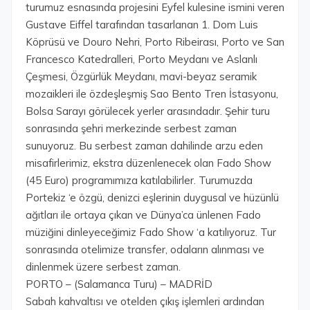
turumuz esnasında projesini Eyfel kulesine ismini veren
Gustave Eiffel tarafından tasarlanan 1. Dom Luis
Köprüsü ve Douro Nehri, Porto Ribeirası, Porto ve San
Francesco Katedralleri, Porto Meydanı ve Aslanlı
Çeşmesi, Özgürlük Meydanı, mavi-beyaz seramik
mozaikleri ile özdeşleşmiş Sao Bento Tren İstasyonu,
Bolsa Sarayı görülecek yerler arasındadır. Şehir turu
sonrasında şehri merkezinde serbest zaman
sunuyoruz. Bu serbest zaman dahilinde arzu eden
misafirlerimiz, ekstra düzenlenecek olan Fado Show
(45 Euro) programımıza katılabilirler. Turumuzda
Portekiz ‘e özgü, denizci eşlerinin duygusal ve hüzünlü
ağıtları ile ortaya çıkan ve Dünya’ca ünlenen Fado
müziğini dinleyeceğimiz Fado Show ‘a katılıyoruz. Tur
sonrasında otelimize transfer, odaların alınması ve
dinlenmek üzere serbest zaman.
PORTO – (Salamanca Turu) – MADRİD
Sabah kahvaltısı ve otelden çıkış işlemleri ardından