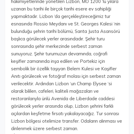
hakimiyetlerinde yönetilen Lizbon, MÖ 1200 ‘lü yılara
uzanan bu tarihi ile birçok tarihi esere ev sahipliği
yapmaktadır. Lizbon ‘da gerçekleştireceğimiz tur
esnasında Rossio Meydanı ve St. Georges Kalesi ‘nin
bulunduğu şehrin tarihi bölümü, Santa Justa Asansörü
başlıca görülecek yerler arasındadır. Şehir turu
sonrasında şehir merkezinde serbest zaman
sunuyoruz. Şehir turumuzun devamında, coğrafi
keşifler zamanında inşa edilen ve Portekiz için
sembolik bir özellik taşıyan Belem Kulesi ve Kaşifler
Anıtı görülecek ve fotoğraf molası için serbest zaman
verilecektir. Ardından Lizbon ‘un Champ Elysee ‘si
olarak bililen, cafeleri, kaliteli mağazaları ve
restoranlarıyla ünlü Avenida de Liberdade caddesi
görülecek yerler arasında olup, Lizbon şehrini farklı
açılardan keşfetme fırsatı yakalayacağız. Tur sonrası
Lizbon bölgesi otelimize transfer. Odaların alınması ve
dinlenmek üzere serbest zaman.