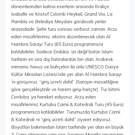
dönemlerinden kalma eserlerin arasında Kraliçe
Isabelle ve Kristof Colomb Heykeli, Grand Via, La
Rambla ve Belediye Meydanı görülecek yerler
arasındadır. Şehir turu sonrası serbest zaman. Arzu
eden misafirlerimiz, ekstra düzenlenecek olan Al
Hambra Sarayı Turu (65 Euro) programımıza
katılabilirler. Sadece Endülüs ‘ün değil bütün İslam
tarihinin en sıra dışı hatıralardan biri olan, Arabesk
mimarisi, havuz ve bahçeleri ile ünlü UNESCO Dünya
Kültür Mirasları Listesi’nde yer alan Al Hambra Sarayı
‘nı görüyoruz. “giriş ücreti dahil” (Sarayın müsaitliğine
göre gerçekleştirilir ve harem girişi hariçtir). Tur bitimi
Cordoba ‘ya hareket ediyoruz. Arzu eden
misafirlerimiz Kurtuba Camii & Katedrali Turu (45 Euro)
programımıza katılabilirler. Turumuzda Kurtuba Camii
& Katedrali ‘ni “giriş ücreti dahil” ziyaret ediyoruz.
Boyutları bakımından İslam tarihinde yer alan en büyük
3. Cami olmasının yanı sıra, İspanya Magribi geçmişinin