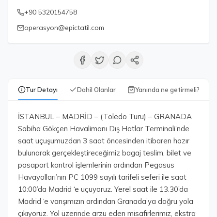
+90 5320154758
operasyon@epictatil.com
Tur Detayı
Dahil Olanlar
Yanında ne getirmeli?
İSTANBUL – MADRİD – (Toledo Turu) – GRANADA
Sabiha Gökçen Havalimanı Dış Hatlar Terminali’nde
saat uçuşumuzdan 3 saat öncesinden itibaren hazır
bulunarak gerçekleştireceğimiz bagaj teslim, bilet ve
pasaport kontrol işlemlerinin ardından Pegasus
Havayolları’nın PC 1099 sayılı tarifeli seferi ile saat
10:00’da Madrid ‘e uçuyoruz. Yerel saat ile 13.30’da
Madrid ‘e varışımızın ardından Granada’ya doğru yola
çıkıyoruz. Yol üzerinde arzu eden misafirlerimiz, ekstra