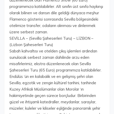
düzenlenecek olan Flamenco Show (60 Euro)
programımıza katılabilirler. Alt sınıfın üst sınıfa haykırışı
olarak bilinen ve dansın dile geldiği dünyaca meşhur
Flamenco gösterisi sonrasında Sevilla bölgesindeki
otelimize transfer, odaların alınması ve dinlenmek
üzere serbest zaman.
SEVİLLA – (Sevilla Şaheserleri Turu) – LİZBON –
(Lizbon Şaheserleri Turu)
Sabah kahvaltısı ve otelden çıkış işlemleri ardından
sunulacak serbest zaman dahilinde arzu eden
misafirlerimiz, ekstra düzenlenecek olan Sevilla
Şaheserleri Turu (65 Euro) programımıza katılabilirler.
Endülüs ‘ün en kalabalık ve en gelişmiş şehri olan
Sevilla, egzotik ve zengin kültürel tarihini, tarihinde
Kuzey Afrikalı Müslümanlar olan Morolar ‘ın
hakimiyetinde geçen sürece borçludur. Birbirinden
güzel ve ihtişamlı katedraller, meydanlar, saraylar,
müzeler, kuleler ve kiliseler eşliğinde panoramik şehir