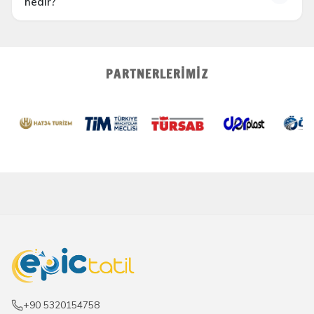
nedir?
Flamenco (İspanya)
PARTNERLERIMIZ
Fado
(Portekiz)
+90 5320154758