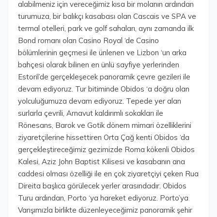
alabilmeniz için vereceğimiz kısa bir molanın ardından
turumuza, bir balıkçı kasabası olan Cascais ve SPA ve
termal otelleri, park ve golf sahaları, aynı zamanda ilk
Bond romanı olan Casino Royal ‘de Casino
bölümlerinin geçmesi ile ünlenen ve Lizbon ‘un arka
bahçesi olarak bilinen en ünlü sayfiye yerlerinden
Estoril’de gerçekleşecek panoramik çevre gezileri ile
devam ediyoruz. Tur bitiminde Obidos ‘a doğru olan
yolculuğumuza devam ediyoruz. Tepede yer alan
surlarla çevrili, Arnavut kaldırımlı sokakları ile
Rönesans, Barok ve Gotik dönem mimari özelliklerini
ziyaretçilerine hissettiren Orta Çağ kenti Obidos ‘da
gerçekleştireceğimiz gezimizde Roma kökenli Obidos
Kalesi, Aziz John Baptist Kilisesi ve kasabanın ana
caddesi olması özelliği ile en çok ziyaretçiyi çeken Rua
Direita başlıca görülecek yerler arasındadır. Obidos
Turu ardından, Porto ‘ya hareket ediyoruz. Porto’ya
Varışımızla birlikte düzenleyeceğimiz panoramik şehir