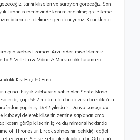
gezeceğiz, tarihi kiliseleri ve sarayları göreceğiz. Son
yük Liman’ın merkezinde konumlandırılmış gözetleme
umuzun bitiminde otelimize geri dönüyoruz. Konaklama
tüm gün serbest zaman. Arzu eden misafirlerimiz
Mosta & Valletta & Mdina & Marsaxlokk turumuza
axlokk Kişi Başı 60 Euro
ın üçüncü büyük kubbesine sahip olan Santa Maria
esinin dış çapı 56.2 metre olan bu devasa bazalika’nın
tarafından yapılmış. 1942 yılında 2. Dünya savaşında
 ve kubbeyi delerek kilisenin zemine saplanan ama
likasını görüp kilisenin iç ve dış mimarisi hakkında
ame of Thrones’un birçok sahnesinin çekildiği doğal
aret ediyoruz. Sessiz şehir olarak bilinen bu Orta çağ