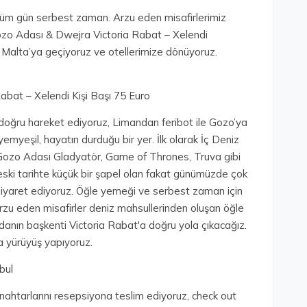
tüm gün serbest zaman. Arzu eden misafirlerimiz
ozo Adası & Dwejra Victoria Rabat – Xelendi
e Malta’ya geçiyoruz ve otellerimize dönüyoruz.
abat – Xelendi Kişi Başı 75 Euro
doğru hareket ediyoruz, Limandan feribot ile Gozo’ya
myeşil, hayatın durduğu bir yer. İlk olarak İç Deniz
 Gozo Adası Gladyatör, Game of Thrones, Truva gibi
a eski tarihte küçük bir şapel olan fakat günümüzde çok
i ziyaret ediyoruz. Öğle yemeği ve serbest zaman için
Arzu eden misafirler deniz mahsullerinden oluşan öğle
danın başkenti Victoria Rabat'a doğru yola çıkacağız.
a yürüyüş yapıyoruz.
bul
nahtarlarını resepsiyona teslim ediyoruz, check out