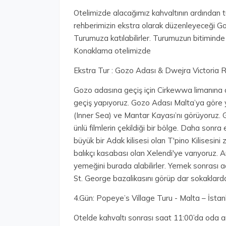
Otelimizde alacağımız kahvaltının ardından 
rehberimizin ekstra olarak düzenleyeceği G
Turumuza katılabilirler. Turumuzun bitimind
Konaklama otelimizde
Ekstra Tur : Gozo Adası & Dwejra Victoria R
Gozo adasına geçiş için Cirkewwa limanına 
geçiş yapıyoruz. Gozo Adası Malta’ya göre ye
(Inner Sea) ve Mantar Kayası’nı görüyoruz.
ünlü filmlerin çekildiği bir bölge. Daha sonr
büyük bir Adak kilisesi olan T'pino Kilisesin
balıkçı kasabası olan Xelendi'ye varıyoruz. 
yemeğini burada alabilirler. Yemek sonrası a
St. George bazalikasını görüp dar sokaklard
4.Gün: Popeye’s Village Turu - Malta – İstan
Otelde kahvaltı sonrası saat 11:00’da oda a