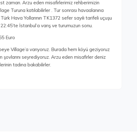
best zaman. Arzu eden misafirlerimiz rehberimizin
age Turuna katılabilirler . Tur sonrası havaalanına
 Türk Hava Yollarının TK1372 sefer sayılı tarifeli uçuşu
le 22:45’te İstanbul’a varış ve turumuzun sonu.
 55 Euro
Popeye Village’a varıyoruz. Burada hem köyü geziyoruz
 şovlarını seyrediyoruz. Arzu eden misafirler deniz
inin tadına bakabilirler.