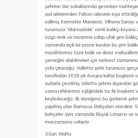
şehrinin dar sokaklarında gezerken muhteşem
asil ailelerinden Falson ailesinin inşa ettird
edilmiş Karmelite Manastırı, Vilhena Sarayı 
turumuza “Marsaxlokk” isimli balıkçı köyünü
özgü renk ve tasarıma sahip ufak şirin balıkç
zamanda açık bir pazar kurulan bu şirin bal
misafirlerimiz taze balık ve deniz mahsüller
yemeğini alabilmeleri için serbest zamanımı
yola çıkacağız. Valletta şehir turumuzu gerçe
tarafından 2018 yılı Avrupa kültür başkenti
surlarla çevrilmiş Valetta şehrini dışarıdan
sonra rehberimiz eşliğindeki tur ile başkent V
keşfedeceğiz. İlk durağımız bu görkemli şeh
yapılmış olan Barracca Bahçeleri olacaktır. S
bahçeler aynı zamanda Büyük Liman’ın ve sur
manzarasına sahiptir.
3.Gün: Malta