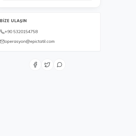
BIZE ULAŞIN
+90 5320154758
operasyon@epictatil.com