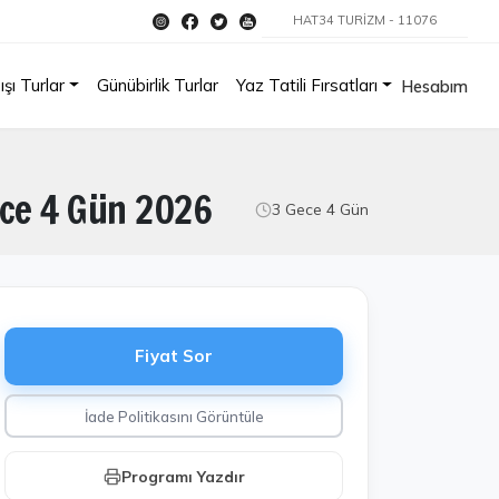
HAT34 TURİZM - 11076
ışı Turlar
Günübirlik Turlar
Yaz Tatili Fırsatları
Hesabım
ece 4 Gün 2026
3 Gece 4 Gün
Fiyat Sor
İade Politikasını Görüntüle
Programı Yazdır