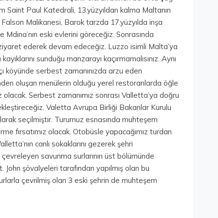
 Saint Paul Katedrali, 13.yüzyıldan kalma Maltanın
iği Falson Malikanesi, Barok tarzda 17.yüzyılda inşa
ve Mdina’nın eski evlerini göreceğiz. Sonrasında
 ziyaret ederek devam edeceğiz. Luzzo isimli Malta’ya
ı kayıklarını sunduğu manzarayı kaçırmamalısınız. Aynı
ıkçı köyünde serbest zamanınızda arzu eden
inden oluşan menülerin olduğu yerel restoranlarda öğle
z olacak. Serbest zamanımız sonrası Valletta’ya doğru
kleştireceğiz. Valetta Avrupa Birliği Bakanlar Kurulu
 olarak seçilmiştir. Turumuz esnasında muhteşem
 görme fırsatımız olacak. Otobüsle yapacağımız turdan
alletta’nın canlı sokaklarını gezerek şehri
ri çevreleyen savunma surlarının üst bölümünde
t. John şövalyeleri tarafından yapılmış olan bu
larla çevrilmiş olan 3 eski şehrin de muhteşem