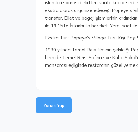
işlemleri sonrası belirtilen saate kadar ser
ekstra olarak organize edeceği Popeye’s Vill
transfer. Bilet ve bagaj işlemlerinin ardından
ile 19:15’te İstanbul’a hareket. Yerel saat i
Ekstra Tur : Popeye’s Village Turu Kişi Başı
1980 yılında Temel Reis filminin çekildiği 
hem de Temel Reis, Safinaz ve Kaba Sakal’ın
manzarası eşliğinde restoranın güzel yemekler
Yorum Yap