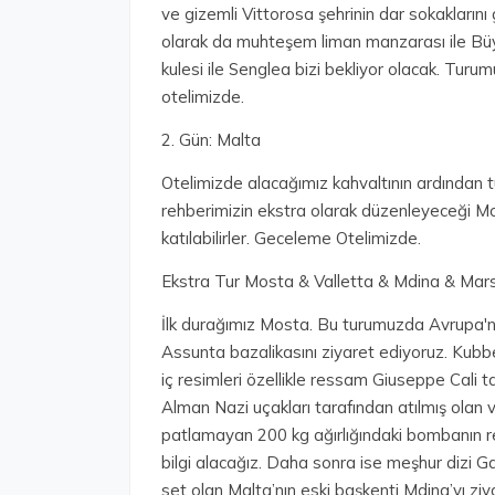
ve gizemli Vittorosa şehrinin dar sokaklarını 
olarak da muhteşem liman manzarası ile Bü
kulesi ile Senglea bizi bekliyor olacak. Tur
otelimizde.
2. Gün: Malta
Otelimizde alacağımız kahvaltının ardından 
rehberimizin ekstra olarak düzenleyeceği 
katılabilirler. Geceleme Otelimizde.
Ekstra Tur Mosta & Valletta & Mdina & Mars
İlk durağımız Mosta. Bu turumuzda Avrupa'n
Assunta bazalikasını ziyaret ediyoruz. Kubb
iç resimleri özellikle ressam Giuseppe Cali 
Alman Nazi uçakları tarafından atılmış olan
patlamayan 200 kg ağırlığındaki bombanın rep
bilgi alacağız. Daha sonra ise meşhur dizi G
set olan Malta’nın eski başkenti Mdina’yı ziy