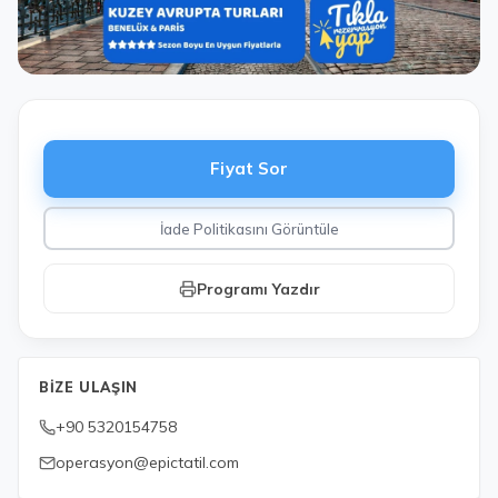
Fiyat Sor
İade Politikasını Görüntüle
Programı Yazdır
BIZE ULAŞIN
+90 5320154758
operasyon@epictatil.com