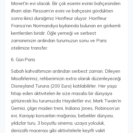
Monet'in evi olacak. Bir çok eserini evinin bahçesinden
ilham alan Ressam’ın evini ve bahçesini gördükten
sonra ikinci durağımız Honfleur oluyor. Honfleur
Fransa’nın Normandiya kıyılarında bulunan en görkemli
kentlerden biridir. Öğle yemeği ve serbest
zamanımızın ardından turumuzun sonu ve Paris
otelimize transfer.
6. Gün:Paris
Sabah kahvaltımızın ardından serbest zaman. Dileyen
Misafirlerimiz, rehberimizin extra olarak düzenleyeceği
Disneyland Turuna (200 Euro) katılabilirler. Her yaşa
hitap eden aktiviteleri ile size masalsı bir dünyaya
götürecek bu turumuzda Hayaletler evi, Mark Twain’in
Gemisi, çılgın maden treni, Indiana Jones, Robinson’un
evi, Karayip korsanları mağarası, bebekler dünyası,
yıldızlar turu, 3 boyutlu sinema, uzaya yolculuk,
denizaltı macerası gibi aktivitelerle keyifli vakit