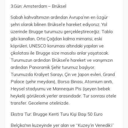
3.Gün: Amsterdam – Brüksel
Sabah kahvaltımızın ardından Avrupa’nın en özgür
şehri olarak bilinen Brüksel’e hareket ediyoruz. Yol
üzerinde Brugge turumuzu gerçekleştireceğiz. Tablo
gibi kanalları, Orta Çağdan kalma mimarisi, eski
köprüleri, UNESCO koruması altındaki yapıları ve
çikolatası ile Brugge size masalsı anlar yaşatacak.
Turumuzun ardından Brüksel’e hareket ve varışımızın
ardından Panoramik Şehir turumuz başlıyor.
Turumuzda Kraliyet Sarayı, Çin ve Japon evleri, Grand
Palace (şehir meydanı), Borsa Binası, Atomium anıtı,
Heysel stadyumu ve Mannequin Pis (işeyen bebek
heykeli) görülecek yerler arasındadır. Tur sonrası otele
transfer. Geceleme otelinizde.
Ekstra Tur: Brugge Kenti Turu Kişi Başı 50 Euro
Belçika'nın kuzeyinde yer alan ve “Kuzey’in Venedik’i”