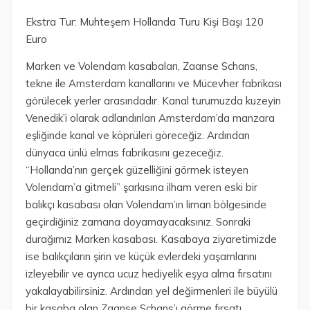
Ekstra Tur: Muhteşem Hollanda Turu Kişi Başı 120
Euro
Marken ve Volendam kasabaları, Zaanse Schans,
tekne ile Amsterdam kanallarını ve Mücevher fabrikası
görülecek yerler arasındadır. Kanal turumuzda kuzeyin
Venedik’i olarak adlandırılan Amsterdam’da manzara
eşliğinde kanal ve köprüleri göreceğiz. Ardından
dünyaca ünlü elmas fabrikasını gezeceğiz.
“Hollanda’nın gerçek güzelliğini görmek isteyen
Volendam’a gitmeli” şarkısına ilham veren eski bir
balıkçı kasabası olan Volendam’ın liman bölgesinde
geçirdiğiniz zamana doyamayacaksınız. Sonraki
durağımız Marken kasabası. Kasabaya ziyaretimizde
ise balıkçıların şirin ve küçük evlerdeki yaşamlarını
izleyebilir ve ayrıca ucuz hediyelik eşya alma fırsatını
yakalayabilirsiniz. Ardından yel değirmenleri ile büyülü
bir kasaba olan Zaanse Schans’ı görme fırsatı