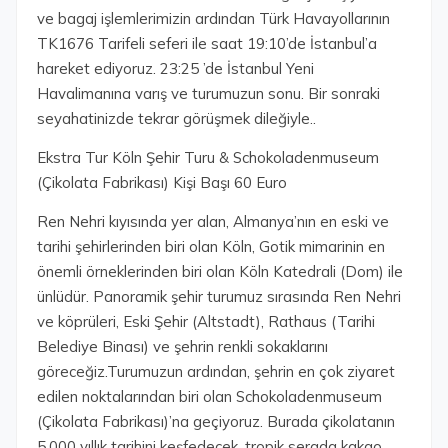
ve bagaj işlemlerimizin ardından Türk Havayollarının
TK1676 Tarifeli seferi ile saat 19:10’de İstanbul’a
hareket ediyoruz. 23:25 ’de İstanbul Yeni
Havalimanına varış ve turumuzun sonu. Bir sonraki
seyahatinizde tekrar görüşmek dileğiyle..
Ekstra Tur Köln Şehir Turu & Schokoladenmuseum
(Çikolata Fabrikası) Kişi Başı 60 Euro
Ren Nehri kıyısında yer alan, Almanya’nın en eski ve
tarihi şehirlerinden biri olan Köln, Gotik mimarinin en
önemli örneklerinden biri olan Köln Katedrali (Dom) ile
ünlüdür. Panoramik şehir turumuz sırasında Ren Nehri
ve köprüleri, Eski Şehir (Altstadt), Rathaus (Tarihi
Belediye Binası) ve şehrin renkli sokaklarını
göreceğiz.Turumuzun ardından, şehrin en çok ziyaret
edilen noktalarından biri olan Schokoladenmuseum
(Çikolata Fabrikası)’na geçiyoruz. Burada çikolatanın
5.000 yıllık tarihini keşfedecek, tropik serada kakao