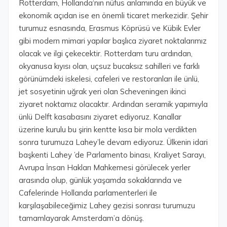
Rotterdam, Hollanda‘nın nüfus anlamında en büyük ve
ekonomik açıdan ise en önemli ticaret merkezidir. Şehir
turumuz esnasında, Erasmus Köprüsü ve Kübik Evler
gibi modern mimari yapılar başlıca ziyaret noktalarımız
olacak ve ilgi çekecektir. Rotterdam turu ardından,
okyanusa kıyısı olan, uçsuz bucaksız sahilleri ve farklı
görünümdeki iskelesi, cafeleri ve restoranları ile ünlü,
jet sosyetinin uğrak yeri olan Scheveningen ikinci
ziyaret noktamız olacaktır. Ardından seramik yapımıyla
ünlü Delft kasabasını ziyaret ediyoruz. Kanallar
üzerine kurulu bu şirin kentte kısa bir mola verdikten
sonra turumuza Lahey’le devam ediyoruz. Ülkenin idari
başkenti Lahey ’de Parlamento binası, Kraliyet Sarayı,
Avrupa İnsan Hakları Mahkemesi görülecek yerler
arasında olup, günlük yaşamda sokaklarında ve
Cafelerinde Hollanda parlamenterleri ile
karşılaşabileceğimiz Lahey gezisi sonrası turumuzu
tamamlayarak Amsterdam’a dönüş.