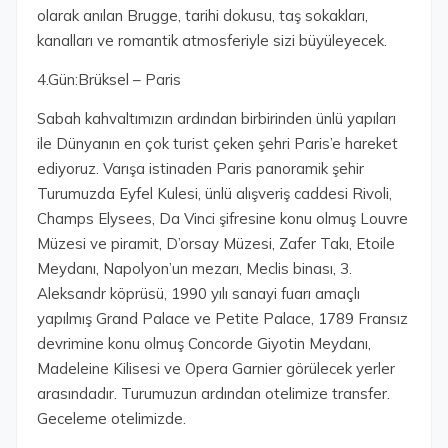
olarak anılan Brugge, tarihi dokusu, taş sokakları,
kanalları ve romantik atmosferiyle sizi büyüleyecek.
4.Gün:Brüksel – Paris
Sabah kahvaltımızın ardından birbirinden ünlü yapıları
ile Dünyanın en çok turist çeken şehri Paris’e hareket
ediyoruz. Varışa istinaden Paris panoramik şehir
Turumuzda Eyfel Kulesi, ünlü alışveriş caddesi Rivoli,
Champs Elysees, Da Vinci şifresine konu olmuş Louvre
Müzesi ve piramit, D’orsay Müzesi, Zafer Takı, Etoile
Meydanı, Napolyon’un mezarı, Meclis binası, 3.
Aleksandr köprüsü, 1990 yılı sanayi fuarı amaçlı
yapılmış Grand Palace ve Petite Palace, 1789 Fransız
devrimine konu olmuş Concorde Giyotin Meydanı,
Madeleine Kilisesi ve Opera Garnier görülecek yerler
arasındadır. Turumuzun ardından otelimize transfer.
Geceleme otelimizde.