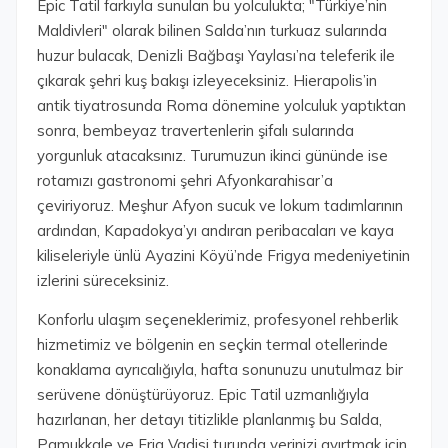
Epic Tatil farkıyla sunulan bu yolculukta; "Türkiye’nin
Maldivleri" olarak bilinen Salda’nın turkuaz sularında
huzur bulacak, Denizli Bağbaşı Yaylası’na teleferik ile
çıkarak şehri kuş bakışı izleyeceksiniz. Hierapolis’in
antik tiyatrosunda Roma dönemine yolculuk yaptıktan
sonra, bembeyaz travertenlerin şifalı sularında
yorgunluk atacaksınız. Turumuzun ikinci gününde ise
rotamızı gastronomi şehri Afyonkarahisar’a
çeviriyoruz. Meşhur Afyon sucuk ve lokum tadımlarının
ardından, Kapadokya’yı andıran peribacaları ve kaya
kiliseleriyle ünlü Ayazini Köyü’nde Frigya medeniyetinin
izlerini süreceksiniz.
Konforlu ulaşım seçeneklerimiz, profesyonel rehberlik
hizmetimiz ve bölgenin en seçkin termal otellerinde
konaklama ayrıcalığıyla, hafta sonunuzu unutulmaz bir
serüvene dönüştürüyoruz. Epic Tatil uzmanlığıyla
hazırlanan, her detayı titizlikle planlanmış bu Salda,
Pamukkale ve Frig Vadisi turunda yerinizi ayırtmak için