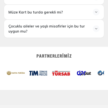
Müze Kart bu turda gerekli mi?
Hierapolis Antik Kenti
Pamukkale
Çocuklu aileler ve yaşlı misafirler için bu tur
Travertenleri
Ayazini
uygun mu?
PARTNERLERIMIZ