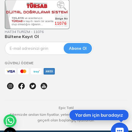
11076
HAT34 TURİZM - 11076
Bültene Kayıt Ol
Abone Ol
GÜVENLI ÖDEME
Epic Tatil
Sitemizde anılan tüm fiyatlar, yeterli kontenjan olması durumunda
Yardım için buradayız
geçerli olan başlangıç fiyatlarıdır.