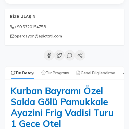
BIZE ULAŞIN
+90 5320154758
operasyon@epictatil.com
Tur Detayı
Tur Programı
Genel Bilgilendirme
D
Kurban Bayramı Özel
Salda Gölü Pamukkale
Ayazini Frig Vadisi Turu
1 Gece Otel