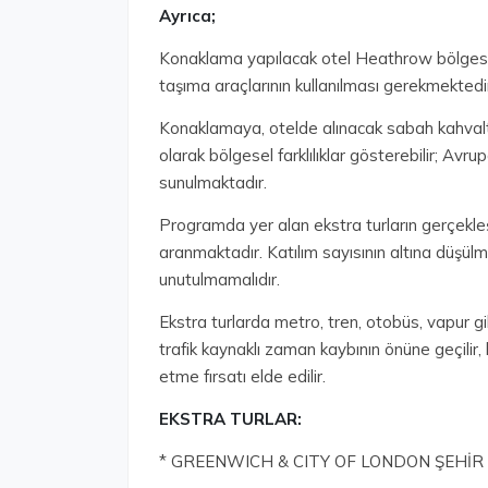
Ayrıca;
Konaklama yapılacak otel Heathrow bölgesind
taşıma araçlarının kullanılması gerekmektedi
Konaklamaya, otelde alınacak sabah kahvaltıs
olarak bölgesel farklılıklar gösterebilir; Avr
sunulmaktadır.
Programda yer alan ekstra turların gerçekleşti
aranmaktadır. Katılım sayısının altına düşül
unutulmamalıdır.
Ekstra turlarda metro, tren, otobüs, vapur gib
trafik kaynaklı zaman kaybının önüne geçilir
etme fırsatı elde edilir.
EKSTRA TURLAR:
* GREENWICH & CITY OF LONDON ŞEHİR 