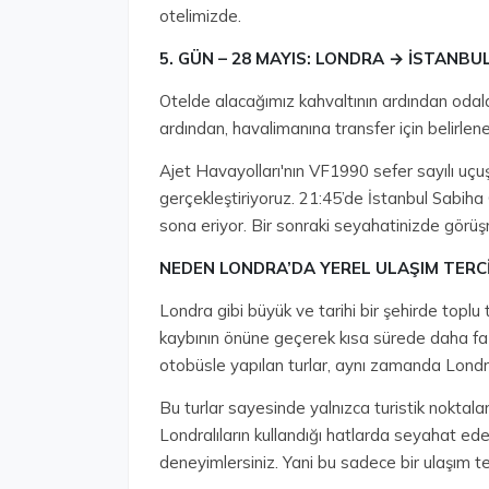
otelimizde.
5.⁠ ⁠GÜN – 28 MAYIS: LONDRA → İSTANBU
Otelde alacağımız kahvaltının ardından odala
ardından, havalimanına transfer için belirle
Ajet Havayolları'nın VF1990 sefer sayılı uçu
gerçekleştiriyoruz. 21:45’de İstanbul Sabiha
sona eriyor. Bir sonraki seyahatinizde görüş
NEDEN LONDRA’DA YEREL ULAŞIM TERCİ
Londra gibi büyük ve tarihi bir şehirde toplu 
kaybının önüne geçerek kısa sürede daha faz
otobüsle yapılan turlar, aynı zamanda Londr
Bu turlar sayesinde yalnızca turistik nokta
Londralıların kullandığı hatlarda seyahat edere
deneyimlersiniz. Yani bu sadece bir ulaşım te