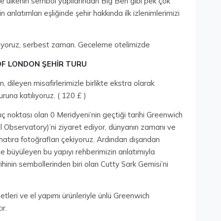
e ülkenin sembol yapılarından Big Ben gibi pek çok
 anlatımları eşliğinde şehir hakkında ilk izlenimlerimizi
oluyoruz, serbest zaman. Geceleme otelimizde
Y OF LONDON ŞEHİR TURU
 dileyen misafirlerimizle birlikte ekstra olarak
una katılıyoruz. ( 120 £ )
ç noktası olan 0 Meridyeni’nin geçtiği tarihi Greenwich
 Observatory)’ni ziyaret ediyor, dünyanın zamanı ve
 hatıra fotoğrafları çekiyoruz. Ardından dışarıdan
le büyüleyen bu yapıyı rehberimizin anlatımıyla
rihinin sembollerinden biri olan Cutty Sark Gemisi’ni
leri ve el yapımı ürünleriyle ünlü Greenwich
ır.