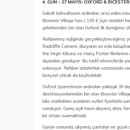
4.⁠ ⁠GÜN – 27 MAYIS: OXFORD & BICEST
Sabah kahvaltısının ardından, arzu eden misa
Bicester Village turu ( 130 £ )için otelden h
şehirlerinden biri olan Oxford, ilk durağımız o
Rehberimiz eşliğinde gerçekleştireceğimiz yü
Radcliffe Camera, dünyanın en eski kütüphan
the Virgin Kilisesi ve Harry Potter filmlerin
dışarıdan görülüyor. Bu tarihî atmosferde yap
solunuyor. Rehber anlatımları sonrasında ver
bireysel olarak da keşfedebilir.
Oxford ziyaretimizin ardından yaklaşık 30 dakik
destinasyonlarından biri olan Bicester Vill
lüks markaların ürünlerini outlet fiyatlarla 
sunuluyor. Geniş açık hava alışveriş alanı, h
bir ortam sunmaktadır.
Günün sonunda, alışveriş çantaları ve güzel