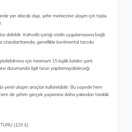
e yer alacak olup, şehir merkezine ulaşım için toplu
r.
ı dahildir. Kahvaltı içeriği otelin uygulamasına bağlı
upa standartlarında, genellikle kontinental tarzda
rilebilmesi için minimum 15 kişilik katılım şartı
mesi durumunda ilgili turun yapılamayabileceği
i yerel ulaşım araçları kullanılabilir. Bu sayede hem
, hem de şehrin gerçek yaşamına daha yakından tanıklık
TURU (120 £)