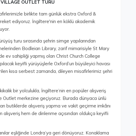
ER VILLAGE OUTLET TURU
firlerimizle birlikte tam günlük ekstra Oxford &
areket ediyoruz. İngiltere'nin en köklü akademik
luyor.
rüyüş turu sırasında şehrin simge yapılarından
elerinden Bodleian Library, zarif mimarisiyle St Mary
e de ev sahipliği yapmış olan Christ Church College
ılacak keyifli yürüyüşlerle Oxford’un büyüleyici havası
ilen kısa serbest zamanda, dileyen misafirlerimiz şehri
alık bir yolculukla, İngiltere’nin en popüler alışveriş
age Outlet merkezine geçiyoruz. Burada dünyaca ünlü
sunan butiklerde alışveriş yapma ve vakit geçirme imkânı
em alışveriş hem de dinlenme açısından oldukça keyifli
 anılar eşliğinde Londra’ya geri dönüyoruz. Konaklama