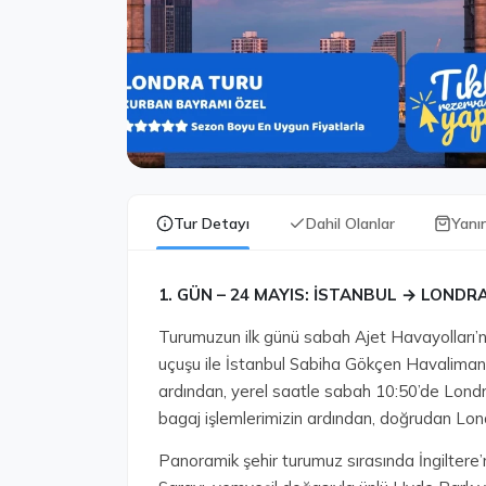
Tur Detayı
Dahil Olanlar
Yanı
1.⁠ ⁠GÜN – 24 MAYIS: İSTANBUL → LONDR
Turumuzun ilk günü sabah Ajet Havayolları’nın
uçuşu ile İstanbul Sabiha Gökçen Havalimanı
ardından, yerel saatle sabah 10:50’de Lond
bagaj işlemlerimizin ardından, doğrudan Lon
Panoramik şehir turumuz sırasında İngiltere’