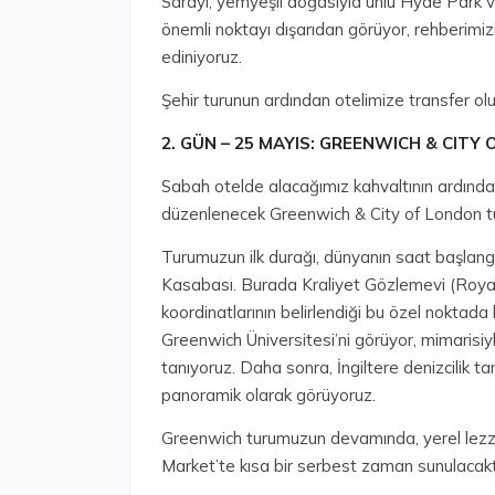
Sarayı, yemyeşil doğasıyla ünlü Hyde Park v
önemli noktayı dışarıdan görüyor, rehberimizin
ediniyoruz.
Şehir turunun ardından otelimize transfer 
2.⁠ ⁠GÜN – 25 MAYIS: GREENWICH & CIT
Sabah otelde alacağımız kahvaltının ardından,
düzenlenecek Greenwich & City of London tur
Turumuzun ilk durağı, dünyanın saat başlangı
Kasabası. Burada Kraliyet Gözlemevi (Royal
koordinatlarının belirlendiği bu özel noktada
Greenwich Üniversitesi’ni görüyor, mimarisiy
tanıyoruz. Daha sonra, İngiltere denizcilik ta
panoramik olarak görüyoruz.
Greenwich turumuzun devamında, yerel lezzet
Market’te kısa bir serbest zaman sunulacakt