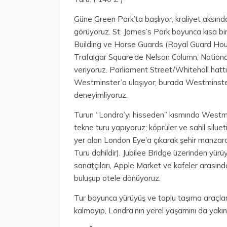
Güne Green Park’ta başlıyor, kraliyet aksın
görüyoruz. St. James’s Park boyunca kısa bir
Building ve Horse Guards (Royal Guard Hou
Trafalgar Square’de Nelson Column, National 
veriyoruz. Parliament Street/Whitehall hat
Westminster’a ulaşıyor; burada Westminste
deneyimliyoruz.
Turun “Londra’yı hisseden” kısmında Westmi
tekne turu yapıyoruz; köprüler ve sahil silu
yer alan London Eye’a çıkarak şehir manza
Turu dahildir). Jubilee Bridge üzerinden yü
sanatçıları, Apple Market ve kafeler arasınd
buluşup otele dönüyoruz.
Tur boyunca yürüyüş ve toplu taşıma araçlar
kalmayıp, Londra’nın yerel yaşamını da yakı