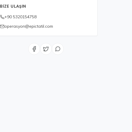
BIZE ULAŞIN
+90 5320154758
operasyon@epictatil.com