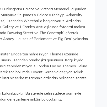
da Buckingham Palace ve Victoria Memorial’ı dışarıdan
 yürüyüşle St. James’s Palace’a ilerleyip, Admiralty
se) üzerinden Whitehall’a bağlanıyoruz. Ardından
Gallery ve I. Charles Anıtı eşliğinde fotoğraf molası
tında Downing Street ve The Cenotaph’ı görerek
r Abbey, Houses of Parliament ve Big Ben’i yakından
nster Bridge’ten nehre iniyor, Thames üzerinde
eti suyun üzerinden bambaşka görünüyor. Karşı kıyıda
rasını tepeden izliyoruz(London Eye ve Themes Tekne
rüyerek son bölümde Covent Garden’a geçiyor; sokak
a kısa bir serbest zamanın ardından belirlenen saatte
ı kullanılacaktır. Bu sayede şehri sadece görmekle
ndan deneyimleme imkânı bulacaksınız.