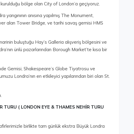
 kurulduğu bölge olan City of London’a geçiyoruz.
dra yangınının anısına yapılmış The Monument,
er alan Tower Bridge, ve tarihi savaş gemisi HMS
inin buluştuğu Hay’s Galleria alışveriş bölgesini ve
ndra’nın ünlü pazarlarından Borough Market’te kısa bir
nde Gemisi, Shakespeare’s Globe Tiyatrosu ve
uzu Londra’nın en etkileyici yapılarından biri olan St.
.
EHİR TURU ( LONDON EYE & THAMES NEHİR TURU
firlerimizle birlikte tam günlük ekstra Büyük Londra