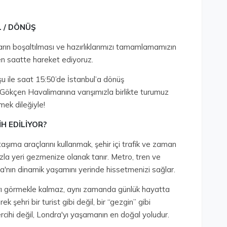
L / DÖNÜŞ
rın boşaltılması ve hazırlıklarımızı tamamlamamızın
nen saatte hareket ediyoruz.
şu ile saat 15:50’de İstanbul’a dönüş
 Gökçen Havalimanına varışımızla birlikte turumuz
mek dileğiyle!
H EDİLİYOR?
taşıma araçlarını kullanmak, şehir içi trafik ve zaman
la yeri gezmenize olanak tanır. Metro, tren ve
a'nın dinamik yaşamını yerinde hissetmenizi sağlar.
ları görmekle kalmaz, aynı zamanda günlük hayatta
k şehri bir turist gibi değil, bir “gezgin” gibi
rcihi değil, Londra'yı yaşamanın en doğal yoludur.