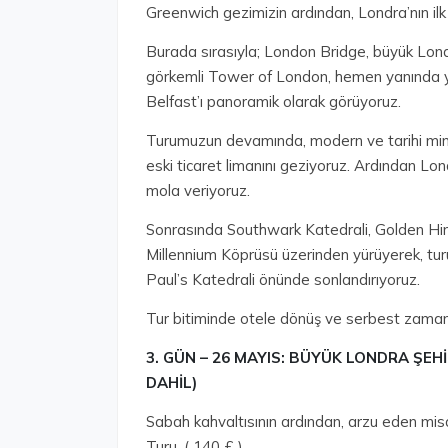
Greenwich gezimizin ardından, Londra’nın ilk
Burada sırasıyla; London Bridge, büyük Lon
görkemli Tower of London, hemen yanında y
Belfast’ı panoramik olarak görüyoruz.
Turumuzun devamında, modern ve tarihi mimar
eski ticaret limanını geziyoruz. Ardından Lo
mola veriyoruz.
Sonrasında Southwark Katedrali, Golden Hi
Millennium Köprüsü üzerinden yürüyerek, turum
Paul’s Katedrali önünde sonlandırıyoruz.
Tur bitiminde otele dönüş ve serbest zaman
3.⁠ ⁠GÜN – 26 MAYIS: BÜYÜK LONDRA Ş
DAHİL)
Sabah kahvaltısının ardından, arzu eden misa
Turu. ( 140 £ )