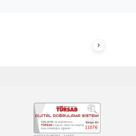
11076
HAT34 TURİZM - 11076