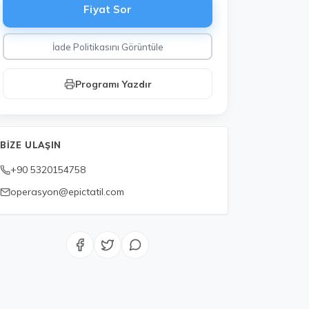
Fiyat Sor
İade Politikasını Görüntüle
Programı Yazdır
Ekstra turlar
BIZE ULAŞIN
+90 5320154758
operasyon@epictatil.com