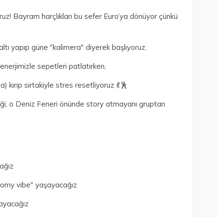
ruz! Bayram harçlıkları bu sefer Euro’ya dönüyor çünkü
ltı yapıp güne "kalimera" diyerek başlıyoruz.
nerjimizle sepetleri patlatırken,
kırıp sirtakiyle stres resetliyoruz 💃🕺
ği, o Deniz Feneri önünde story atmayanı gruptan
ağız
onomy vibe" yaşayacağız
layacağız