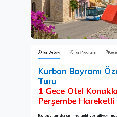
Tur Detayı
Tur Programı
Gene
Kurban Bayramı Öz
Turu
1 Gece Otel Konakla
Perşembe Hareketli
Bu bayramda seni ne bekliyor biliyor mu