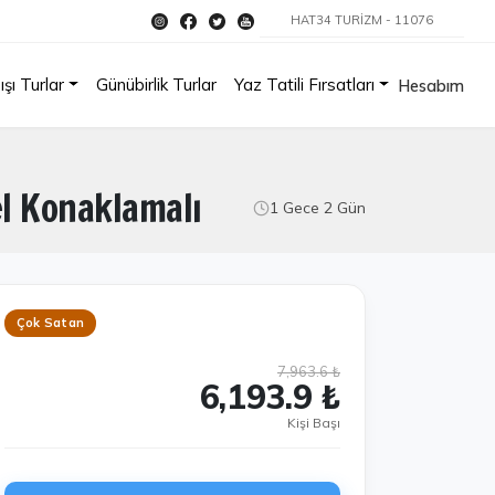
HAT34 TURİZM - 11076
ışı Turlar
Günübirlik Turlar
Yaz Tatili Fırsatları
Hesabım
l Konaklamalı
1 Gece 2 Gün
Çok Satan
7,963.6 ₺
6,193.9 ₺
Kişi Başı