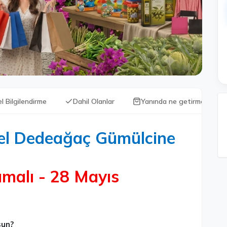
l Bilgilendirme
Dahil Olanlar
Yanında ne getirmeli?
el Dedeağaç Gümülcine
malı - 28 Mayıs
sun?