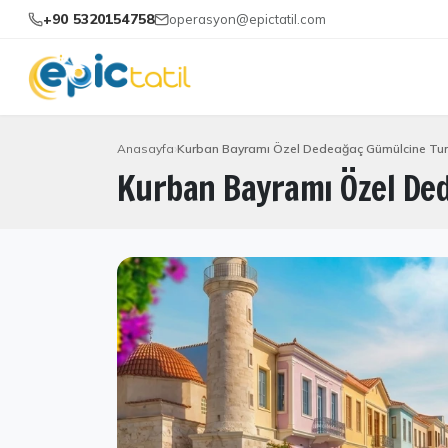
+90 5320154758
operasyon@epictatil.com
Anasayfa
Kurban Bayramı Özel Dedeağaç Gümülcine Tur
Kurban Bayramı Özel Ded