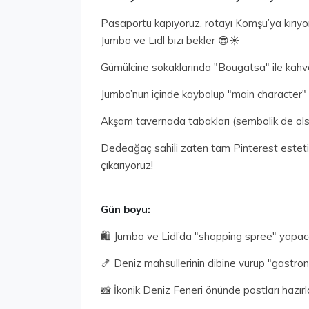
Pasaportu kapıyoruz, rotayı Komşu’ya kırıyo
Jumbo ve Lidl bizi bekler 😎☀️
Gümülcine sokaklarında "Bougatsa" ile kahva
Jumbo’nun içinde kaybolup "main character" e
Akşam tavernada tabakları (sembolik de olsa) 
Dedeağaç sahili zaten tam Pinterest esteti
çıkarıyoruz!
Gün boyu:
🛍️ Jumbo ve Lidl’da "shopping spree" yapac
🍤 Deniz mahsullerinin dibine vurup "gastr
📸 İkonik Deniz Feneri önünde postları hazır