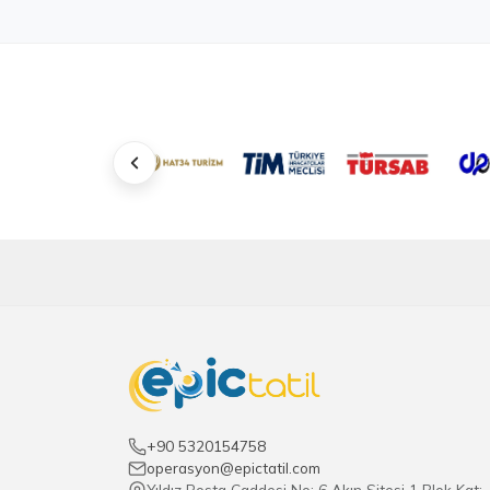
+90 5320154758
operasyon@epictatil.com
Yıldız Posta Caddesi No: 6 Akın Sitesi 1 Blok Kat: