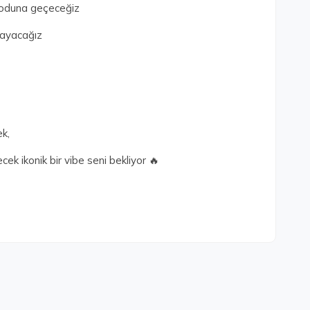
moduna geçeceğiz
alayacağız
ek,
cek ikonik bir vibe seni bekliyor 🔥