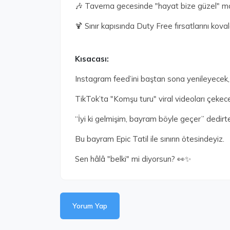
🎶 Taverna gecesinde "hayat bize güzel" 
🍹 Sınır kapısında Duty Free fırsatlarını kov
Kısacası:
Instagram feed’ini baştan sona yenileyecek,
TikTok’ta "Komşu turu" viral videoları çekec
“İyi ki gelmişim, bayram böyle geçer” dedirte
Bu bayram Epic Tatil ile sınırın ötesindeyiz.
Sen hâlâ "belki" mi diyorsun? 👀✨
Yorum Yap