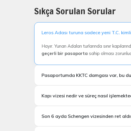
Sıkça Sorulan Sorular
Leros Adası turuna sadece yeni T.C. kimli
Hayır. Yunan Adaları turlarında sınır kapıları
geçerli bir pasaporta
sahip olması zorunlud
Pasaportumda KKTC damgası var, bu dur
Kapı vizesi nedir ve süreç nasıl işlemekte
girişine hiçbir şekilde izin verilmemektedi
Son 6 ayda Schengen vizesinden ret aldım