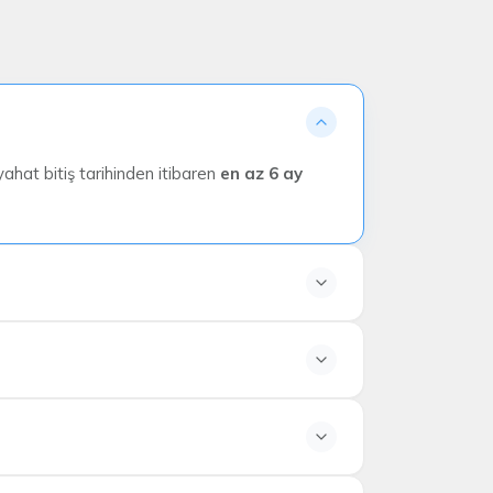
yahat bitiş tarihinden itibaren
en az 6 ay
iş damgası bulunan kişilerin ülkeye
sinden vize reddi almış olan misafirlerin