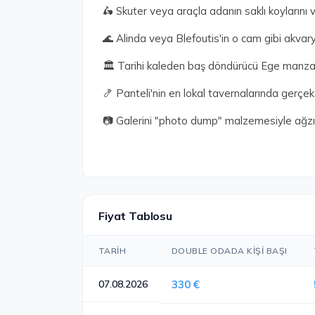
🛵 Skuter veya araçla adanın saklı koylarını 
🌊 Alinda veya Blefoutis'in o cam gibi akvar
🏛️ Tarihi kaleden baş döndürücü Ege manzar
🍤 Panteli'nin en lokal tavernalarında gerçek
📷 Galerini "photo dump" malzemesiyle ağzı
Fiyat Tablosu
TARIH
DOUBLE ODADA KIŞI BAŞI
07.08.2026
330 €