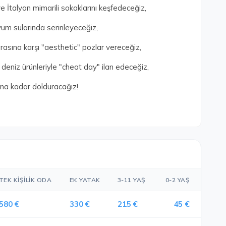
ve İtalyan mimarili sokaklarını keşfedeceğiz,
yum sularında serinleyeceğiz,
asına karşı "aesthetic" pozlar vereceğiz,
 deniz ürünleriyle "cheat day" ilan edeceğiz,
na kadar dolduracağız!
TEK KIŞILIK ODA
EK YATAK
3-11 YAŞ
0-2 YAŞ
580 €
330 €
215 €
45 €