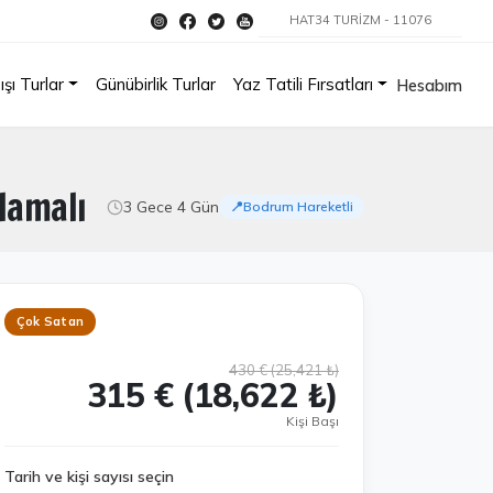
HAT34 TURİZM - 11076
ışı Turlar
Günübirlik Turlar
Yaz Tatili Fırsatları
Hesabım
lamalı
3 Gece 4 Gün
📍Bodrum Hareketli
Çok Satan
430 € (25,421 ₺)
315 € (18,622 ₺)
Kişi Başı
Tarih ve kişi sayısı seçin