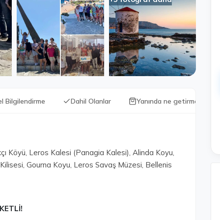
l Bilgilendirme
Dahil Olanlar
Yanında ne getirmeli?
çı Köyü, Leros Kalesi (Panagia Kalesi), Alinda Koyu,
 Kilisesi, Gourna Koyu, Leros Savaş Müzesi, Bellenis
KETLİ!