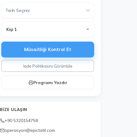
Kişi 1
Müsaitliği Kontrol Et
İade Politikasını Görüntüle
Programı Yazdır
BIZE ULAŞIN
+90 5320154758
operasyon@epictatil.com