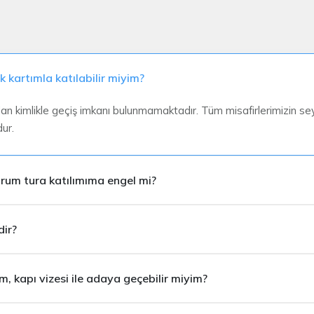
k kartımla katılabilir miyim?
ndan kimlikle geçiş imkanı bulunmamaktadır. Tüm misafirlerimizin se
ur.
um tura katılımıma engel mi?
pasaportunda K.K.T.C. gir
dir?
r.
, kapı vizesi ile adaya geçebilir miyim?
tur tarihinden en az 15 gün önce
son 6 ay içerisinde herhangi bir Schengen ülke