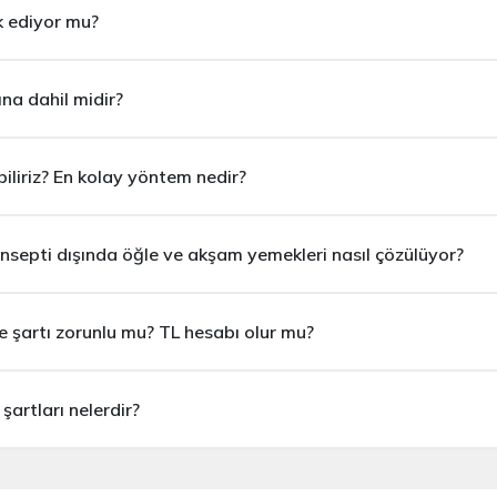
k ediyor mu?
an doğrudan reddedilmektedir.
 Kişiye Özel Programlar
ına dahil midir?
biliriz? En kolay yöntem nedir?
onsepti dışında öğle ve akşam yemekleri nasıl çözülüyor?
 şartı zorunlu mu? TL hesabı olur mu?
 şartları nelerdir?
 olmadan, vizesiz ve harçsız olarak