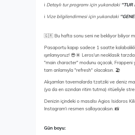
ℹ️
Detaylı tur programı için yukarıdaki
''TUR
ℹ️
Vize bilgilendirmesi için yukarıdaki
''GENE
🇬🇷 Bu hafta sonu seni ne bekliyor biliyor 
Pasaportu kapıp sadece 1 saatte kalabalıkl
ışınlanıyoruz! 😎☀️ Leros'un neoklasik tarz
"main character" modunu açacak, Frappeni 
tam anlamıyla "refresh" olacaksın. 🏖️
Akşamları tavernalarda tzatziki ve deniz mahs
(ya da en azından ritim tutma) ritüeliyle stres
Denizin içindeki o masalsı Agios Isidoros Kili
Instagram'ı resmen sallayacaksın. 📸
Gün boyu: