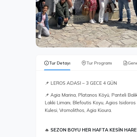
Tur Detayı
Tur Programı
Gene
📌 LEROS ADASI – 3 GECE 4 GÜN
📌 Agia Marina, Platanos Köyü, Panteli Balık
Lakki Limanı, Blefoutis Koyu, Agios Isidoros
Kulesi, Vromolithos, Agia Kioura.
🔥
SEZON BOYU HER HAFTA KESİN HARE