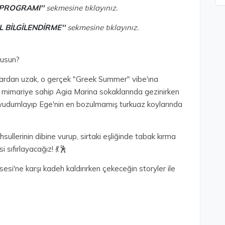
 PROGRAMI''
sekmesine tıklayınız.
L BİLGİLENDİRME''
sekmesine tıklayınız.
musun?
ardan uzak, o gerçek "Greek Summer" vibe'ına
da mimariye sahip Agia Marina sokaklarında gezinirken
yudumlayıp Ege'nin en bozulmamış turkuaz koylarında
ullerinin dibine vurup, sirtaki eşliğinde tabak kırma
i sıfırlayacağız! 💃🕺
sesi'ne karşı kadeh kaldırırken çekeceğin storyler ile