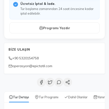
Ücretsiz İptal & İade.
Tur başlama zamanından 24 saat öncesine kadar
iptal edilebilir.
Programı Yazdır
BIZE ULAŞIN
+90 5320154758
operasyon@epictatil.com
Tur Detayı
Tur Programı
Dahil Olanlar
Yanında