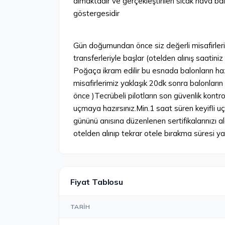
almaktadır ve gerçekleştirilen sıcak hava bal
göstergesidir
Gün doğumundan önce siz değerli misafirlerimi
transferleriyle başlar (otelden alınış saatin
Poğaça ikram edilir bu esnada balonların hazı
misafirlerimiz yaklaşık 20dk sonra balonlar
önce )Tecrübeli pilotların son güvenlik kontro
uçmaya hazırsınız.Min.1 saat süren keyifli u
gününü anısına düzenlenen sertifikalarınızı ald
otelden alınıp tekrar otele bırakma süresi y
Fiyat Tablosu
TARIH