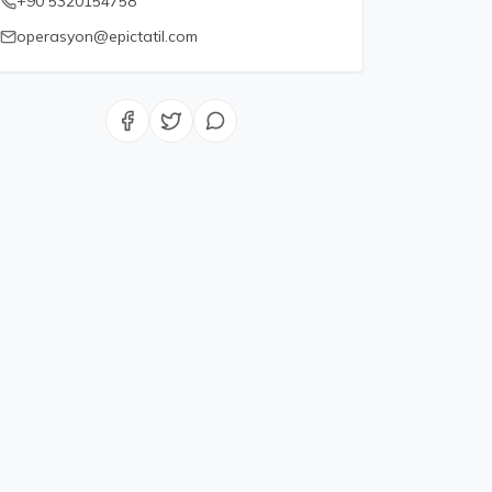
+90 5320154758
operasyon@epictatil.com