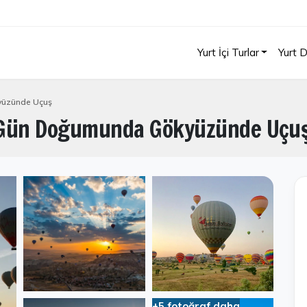
Yurt İçi Turlar
Yurt D
yüzünde Uçuş
| Gün Doğumunda Gökyüzünde Uçu
+5 fotoğraf daha