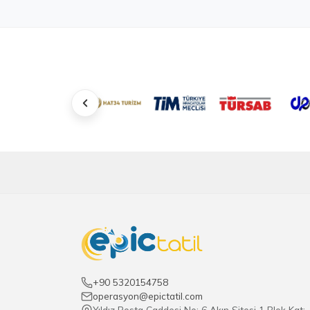
+90 5320154758
operasyon@epictatil.com
Yıldız Posta Caddesi No: 6 Akın Sitesi 1 Blok Kat: