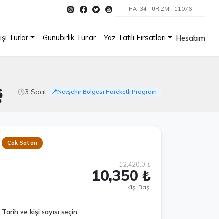
HAT34 TURİZM - 11076
ışı Turlar
Günübirlik Turlar
Yaz Tatili Fırsatları
Hesabım
ş
3 Saat
📍Nevşehir Bölgesi Hareketli Program
Çok Satan
12,420.0 ₺
10,350 ₺
Kişi Başı
Tarih ve kişi sayısı seçin