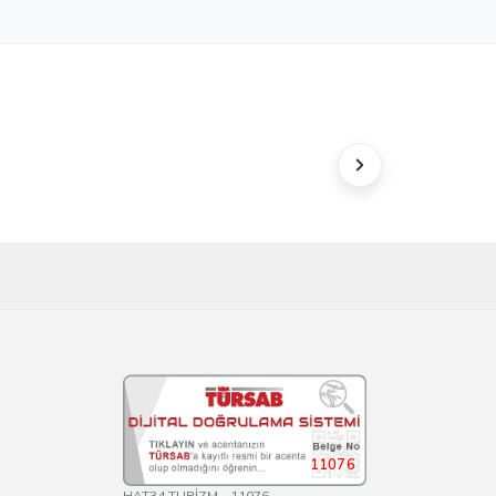
11076
HAT34 TURİZM - 11076