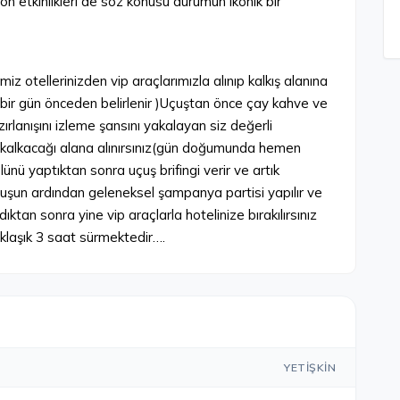
on etkinlikleri de söz konusu durumun ikonik bir
z otellerinizden vip araçlarımızla alınıp kalkış alanına
iz bir gün önceden belirlenir )Uçuştan önce çay kahve ve
rlanışını izleme şansını yakalayan siz değerli
ın kalkacağı alana alınırsınız(gün doğumunda hemen
lünü yaptıktan sonra uçuş brifingi verir ve artık
çuşun ardından geleneksel şampanya partisi yapılır ve
ıktan sonra yine vip araçlarla hotelinize bırakılırsınız
aklaşık 3 saat sürmektedir….
YETIŞKIN