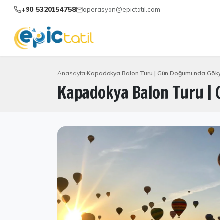
+90 5320154758
operasyon@epictatil.com
Anasayfa
Kapadokya Balon Turu | Gün Doğumunda Gök
Kapadokya Balon Turu 