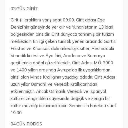
03.GÜN GİRİT
Girit (Heraklion) varış saat 09:00. Girit adası Ege
Denizi’nin güneyinde yer alır ve Yunanistan’ın 13 idari
bölgesinden birisidir. Girit dünyaca tanınmış bir turizm
merkezidir. En ilgi çeken turistik yerleri arasında Gortis,
Faistos ve Knossos”daki arkeolojik sitler, Resmo’daki
Venedik kalesi ve Aya İrini, Aradena ve Samarya
geçitlerinin doğal güzellikleridir. Girit Adası M.Ö. 3000
ve 1400 yılları arasında Avrupa’da ilk uygarlıklardan
birisi olan Minos Krallığının yaşadığı adadır. Girit Adası
uzun yıllar Osmanlı ve Venedik Krallıklarından
etkilenmiştir. Ancak Osmanlı, Venedik ve İspanyol
kültürel zenginlikleri sayesinde değişik ve zengin bir
kültür mozaiği bulunmaktadır. Gemimizin hareketi saat
19:00.
04.GÜN RODOS