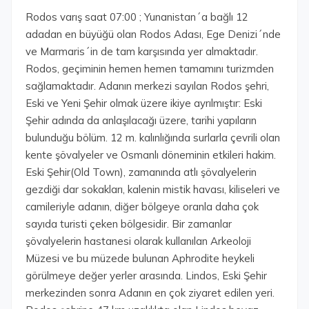
Rodos varış saat 07:00 ; Yunanistan´a bağlı 12
adadan en büyüğü olan Rodos Adası, Ege Denizi´nde
ve Marmaris´in de tam karşısında yer almaktadır.
Rodos, geçiminin hemen hemen tamamını turizmden
sağlamaktadır. Adanın merkezi sayılan Rodos şehri,
Eski ve Yeni Şehir olmak üzere ikiye ayrılmıştır: Eski
Şehir adında da anlaşılacağı üzere, tarihi yapıların
bulunduğu bölüm. 12 m. kalınlığında surlarla çevrili olan
kente şövalyeler ve Osmanlı döneminin etkileri hakim.
Eski Şehir(Old Town), zamanında atlı şövalyelerin
gezdiği dar sokakları, kalenin mistik havası, kiliseleri ve
camileriyle adanın, diğer bölgeye oranla daha çok
sayıda turisti çeken bölgesidir. Bir zamanlar
şövalyelerin hastanesi olarak kullanılan Arkeoloji
Müzesi ve bu müzede bulunan Aphrodite heykeli
görülmeye değer yerler arasında. Lindos, Eski Şehir
merkezinden sonra Adanın en çok ziyaret edilen yeri.