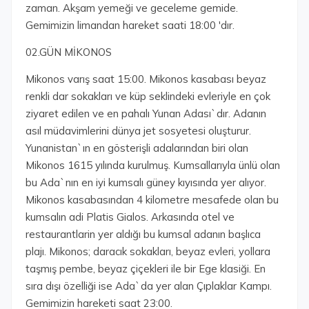
zaman. Akşam yemeği ve geceleme gemide.
Gemimizin limandan hareket saati 18:00 'dır.
02.GÜN MİKONOS
Mikonos varış saat 15:00. Mikonos kasabası beyaz
renkli dar sokakları ve küp seklindeki evleriyle en çok
ziyaret edilen ve en pahalı Yunan Adası`dır. Adanın
asıl müdavimlerini dünya jet sosyetesi oluşturur.
Yunanistan`ın en gösterişli adalarından biri olan
Mikonos 1615 yılında kurulmuş. Kumsallarıyla ünlü olan
bu Ada`nın en iyi kumsalı güney kıyısında yer alıyor.
Mikonos kasabasından 4 kilometre mesafede olan bu
kumsalın adi Platis Gialos. Arkasında otel ve
restaurantlarin yer aldığı bu kumsal adanın başlıca
plajı. Mikonos; daracık sokakları, beyaz evleri, yollara
taşmış pembe, beyaz çiçekleri ile bir Ege klasiği. En
sıra dışı özelliği ise Ada`da yer alan Çıplaklar Kampı.
Gemimizin hareketi saat 23:00.