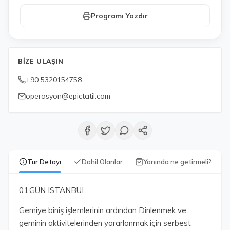
Programı Yazdır
BIZE ULAŞIN
+90 5320154758
operasyon@epictatil.com
Tur Detayı
Dahil Olanlar
Yanında ne getirmeli?
01.GÜN ISTANBUL
Gemiye biniş işlemlerinin ardından Dinlenmek ve
geminin aktivitelerinden yararlanmak için serbest