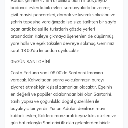
Rodos şehrine 47 km uzaklıkta olan Lindos,beyaz
badanalı evleri kübik evleri, sardunyalarla bezenmiş
çivit mavisi pencereleri, daracık ve kıvrımlı sokakları ve
şehrin tepesine vardığınızda ise size tarihten bir sayfa
açan antik kalesi ile turistlerin gözde yerleri
arasındadır. Kaleye çıkmaya üşenenleri de düşünmüş
yöre halkı ve eşek taksileri devreye sokmuş. Gemimiz
saat 18:00'da limandan ayrılacaktır.
05.GÜN SANTORİNİ
Costa Fortuna saat 08:00'de Santorini limanına
varacak. Kahvaltıdan sonra yolcularımızın burayı
ziyaret etmek için kişisel zamanları olacaktır. Ege'nin
en değerli ve popüler adalarından biri olan Santorini,
tarihi yapısı ve çoğunlukla doğal güzellikleri ile
büyüleyici bir yerdir. Yunan Adaları denilince mavi
kubbeli evleri, Kaldera manzaralı beyaz lüks otelleri ve
gün batımlarıyla Santorini ilk akla gelenlerden biridir.