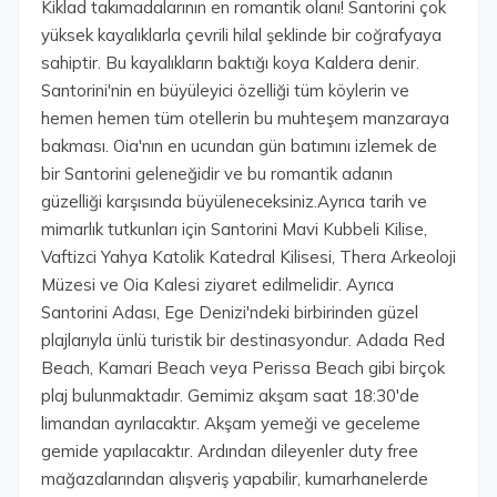
Kiklad takımadalarının en romantik olanı! Santorini çok
yüksek kayalıklarla çevrili hilal şeklinde bir coğrafyaya
sahiptir. Bu kayalıkların baktığı koya Kaldera denir.
Santorini'nin en büyüleyici özelliği tüm köylerin ve
hemen hemen tüm otellerin bu muhteşem manzaraya
bakması. Oia'nın en ucundan gün batımını izlemek de
bir Santorini geleneğidir ve bu romantik adanın
güzelliği karşısında büyüleneceksiniz.Ayrıca tarih ve
mimarlık tutkunları için Santorini Mavi Kubbeli Kilise,
Vaftizci Yahya Katolik Katedral Kilisesi, Thera Arkeoloji
Müzesi ve Oia Kalesi ziyaret edilmelidir. Ayrıca
Santorini Adası, Ege Denizi'ndeki birbirinden güzel
plajlarıyla ünlü turistik bir destinasyondur. Adada Red
Beach, Kamari Beach veya Perissa Beach gibi birçok
plaj bulunmaktadır. Gemimiz akşam saat 18:30'de
limandan ayrılacaktır. Akşam yemeği ve geceleme
gemide yapılacaktır. Ardından dileyenler duty free
mağazalarından alışveriş yapabilir, kumarhanelerde